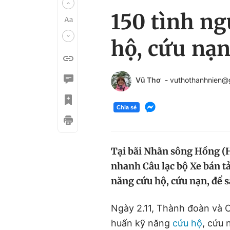
150 tình n
hộ, cứu nạn
Vũ Thơ
- vuthothanhnien@
Chia sẻ
Tại bãi Nhãn sông Hồng (H
nhanh Câu lạc bộ Xe bán t
năng cứu hộ, cứu nạn, để 
Ngày 2.11, Thành đoàn và 
huấn kỹ năng
cứu hộ
, cứu 