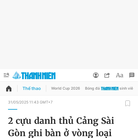
Thể thao
World Cup 2026
Bóng đá
sinh viên
QUẢNG CÁO
ĐẶT BÁO
31/05/2025 11:43 GMT+7
Thông tin tài khoản
2 cựu danh thủ Cảng Sài
Đổi mật khẩu
Chuyên mục
Gòn ghi bàn ở vòng loại
Tin đã lưu