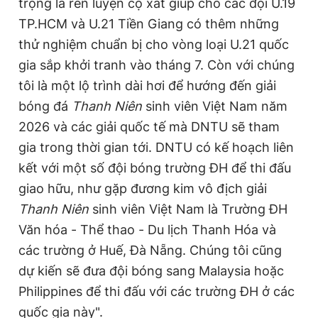
trọng là rèn luyện cọ xát giúp cho các đội U.19
TP.HCM và U.21 Tiền Giang có thêm những
thử nghiệm chuẩn bị cho vòng loại U.21 quốc
gia sắp khởi tranh vào tháng 7. Còn với chúng
tôi là một lộ trình dài hơi để hướng đến giải
bóng đá
Thanh Niên
sinh viên Việt Nam năm
2026 và các giải quốc tế mà DNTU sẽ tham
gia trong thời gian tới. DNTU có kế hoạch liên
kết với một số đội bóng trường ĐH để thi đấu
giao hữu, như gặp đương kim vô địch giải
Thanh Niên
sinh viên Việt Nam là Trường ĐH
Văn hóa - Thể thao - Du lịch Thanh Hóa và
các trường ở Huế, Đà Nẵng. Chúng tôi cũng
dự kiến sẽ đưa đội bóng sang Malaysia hoặc
Philippines để thi đấu với các trường ĐH ở các
quốc gia này".