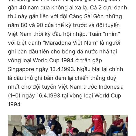
gần 40 năm qua không ai xa lạ. Cả 2 cựu danh
thủ này gắn liền với đội Cảng Sài Gòn những
Đọc Thanh Niên trên điện thoại
năm 80 và 90 của thế kỷ trước và đội tuyển
Việt Nam thời kỳ đầu hội nhập. Tuấn "nhím"
với biệt danh "Maradona Việt Nam" là người
ghi bàn đầu tiên cho bóng đá nước nhà tại
Theo dõi báo trên
vòng loại World Cup 1994 ở trận gặp
Singapore ngày 13.4.1993. Ngầu Nại lại chính
Hotline
Liên hệ quảng cáo
là cầu thủ ghi bàn đem lại chiến thắng duy
0906 645 777
0908 780 404
nhất cho đội tuyển Việt Nam trước Indonesia
(1–0) ngày 16.4.1993 tại vòng loại World Cup
Đặt báo
Quảng cáo
RSS
Tòa soạn
Chính sách bảo
1994.
Tổng biên tập: Nguyễn Ngọc Toàn
Phó tổng biên tập thường trực: Hải Thành
Phó tổng biên tập: Lâm Hiếu Dũng
Phó tổng biên tập: Trần Việt Hưng
Tổng thư ký tòa soạn: Đức Trung