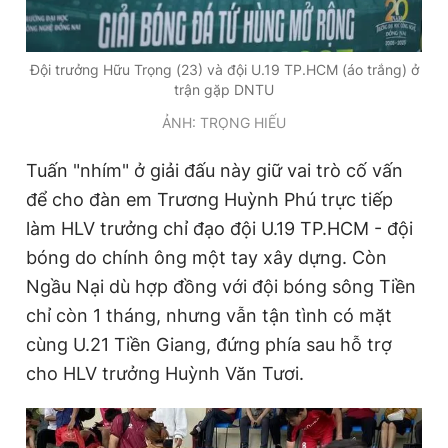
Đội trưởng Hữu Trọng (23) và đội U.19 TP.HCM (áo trắng) ở
trận gặp DNTU
ẢNH: TRỌNG HIẾU
Tuấn "nhím" ở giải đấu này giữ vai trò cố vấn
để cho đàn em Trương Huỳnh Phú trực tiếp
làm HLV trưởng chỉ đạo đội U.19 TP.HCM - đội
bóng do chính ông một tay xây dựng. Còn
Ngầu Nại dù hợp đồng với đội bóng sông Tiền
chỉ còn 1 tháng, nhưng vẫn tận tình có mặt
cùng U.21 Tiền Giang, đứng phía sau hỗ trợ
cho HLV trưởng Huỳnh Văn Tươi.