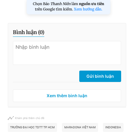
Chọn Báo
Thanh Niên
làm
nguồn ưu tiên
trên Google tìm kiếm.
Xem hướng dẫn.
Bình luận (
0
)
Gửi bình luận
Xem thêm bình luận
Khám phá thêm chủ đề
TRƯỜNG ĐẠI HỌC TDTT TP. HCM
MARADONA VIỆT NAM
INDONESIA
H