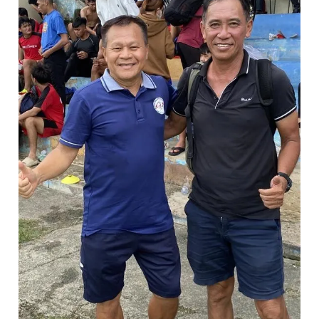
Giấy phép xuất bản số 110/GP - BTTTT cấp ngày 24.3.2020
© 2003-2026 Bản quyền thuộc về Báo Thanh Niên. Cấm sao
chép dưới mọi hình thức nếu không có sự chấp thuận bằng văn
bản. Phát triển bởi ePi Technologies, JSC.