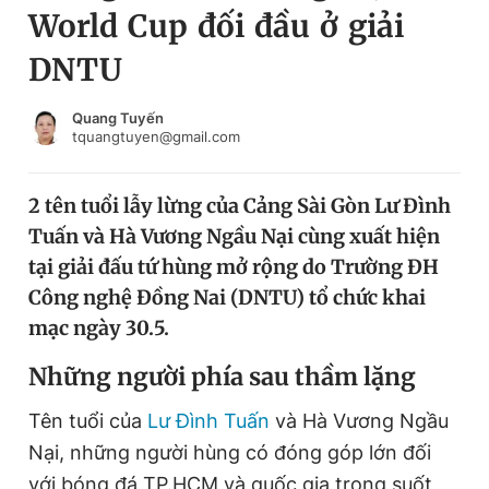
World Cup đối đầu ở giải
Chuyên mục khác
Tin đã xem
DNTU
Chào ngày mới
Tin 24h
Đăng xuất
Quang Tuyến
tquangtuyen@gmail.com
Tin thị trường
Tin 360
2 tên tuổi lẫy lừng của Cảng Sài Gòn Lư Đình
Video
Magazine
Tuấn và Hà Vương Ngầu Nại cùng xuất hiện
tại giải đấu tứ hùng mở rộng do Trường ĐH
Sản phẩm khác
Công nghệ Đồng Nai (DNTU) tổ chức khai
mạc ngày 30.5.
Tiện ích
Bạn cần biết
Những người phía sau thầm lặng
Thông tin tòa soạn
Liên hệ quảng cáo
Tên tuổi của
Lư Đình Tuấn
và Hà Vương Ngầu
Nại, những người hùng có đóng góp lớn đối
với bóng đá TP.HCM và quốc gia trong suốt