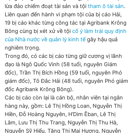
© 2003-2026 Bản quyền thuộc về Báo Thanh Niên. Cấm sao
lừa đảo chiếm đoạt tài sản và tội
tham ô tài sản
.
chép dưới mọi hình thức nếu không có sự chấp thuận bằng văn
bản. Phát triển bởi ePi Technologies, JSC.
Liên quan đến hành vi phạm tội của bị cáo Hải,
19 bị cáo khác từng công tác tại Agribank Krông
Bông cùng bị xét xử về tội
cố ý làm trái quy định
của Nhà nước về quản lý kinh tế
gây hậu quả
nghiêm trọng.
Trong đó, có các bị cáo từng giữ cương vị lãnh
đạo là Ngô Quốc Vinh (58 tuổi, nguyên Giám
đốc), Trần Thị Bích Hồng (59 tuổi, nguyên Phó
giám đốc), Tô Đắc Hải (48 tuổi, nguyên Phó giám
đốc Agribank Krông Bông).
Các bị cáo còn lại là cán bộ, nhân viên tại ngân
hàng này, gồm: Lê Thị Hồng Loan, Nguyễn Thị
Hiền, Đỗ Hoàng Nguyên, H’Dim Êban, Lê Thị
Lâm, Lưu Thị Thu Trang, Nguyễn Thị Thu Hà,
Nguyễn Sỹ Hiếu, Tăng Thị Mai Hương, Nguyễn