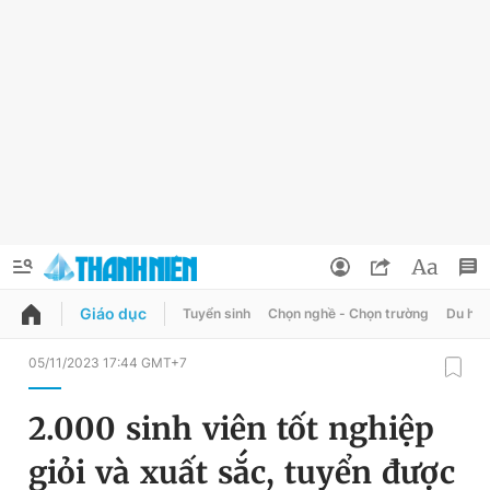
Giáo dục
Tuyển sinh
Chọn nghề - Chọn trường
Du học
QUẢNG CÁO
ĐẶT BÁO
05/11/2023 17:44 GMT+7
Thông tin tài khoản
2.000 sinh viên tốt nghiệp
Đổi mật khẩu
Chuyên mục
giỏi và xuất sắc, tuyển được
Tin đã lưu