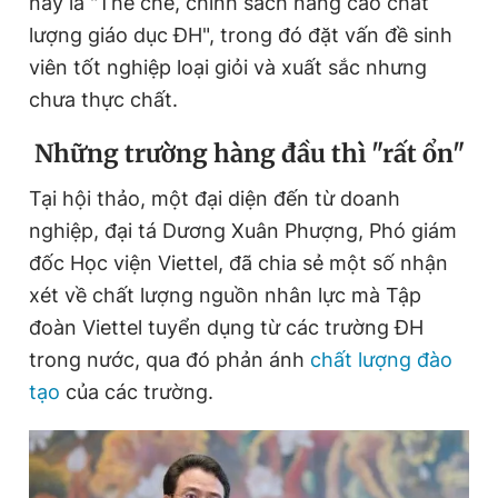
nay là "Thể chế, chính sách nâng cao chất
lượng giáo dục ĐH", trong đó đặt vấn đề sinh
viên tốt nghiệp loại giỏi và xuất sắc nhưng
Đọc Thanh Niên trên điện thoại
chưa thực chất.
Những trường hàng đầu thì "rất ổn"
Tại hội thảo, một đại diện đến từ doanh
Theo dõi báo trên
nghiệp, đại tá Dương Xuân Phượng, Phó giám
đốc Học viện Viettel, đã chia sẻ một số nhận
Hotline
Liên hệ quảng cáo
xét về chất lượng nguồn nhân lực mà Tập
0906 645 777
0908 780 404
đoàn Viettel tuyển dụng từ các trường ĐH
trong nước, qua đó phản ánh
chất lượng đào
Đặt báo
Quảng cáo
RSS
Tòa soạn
Chính sách bảo
tạo
của các trường.
Tổng biên tập: Nguyễn Ngọc Toàn
Phó tổng biên tập thường trực: Hải Thành
Phó tổng biên tập: Lâm Hiếu Dũng
Phó tổng biên tập: Trần Việt Hưng
Tổng thư ký tòa soạn: Đức Trung