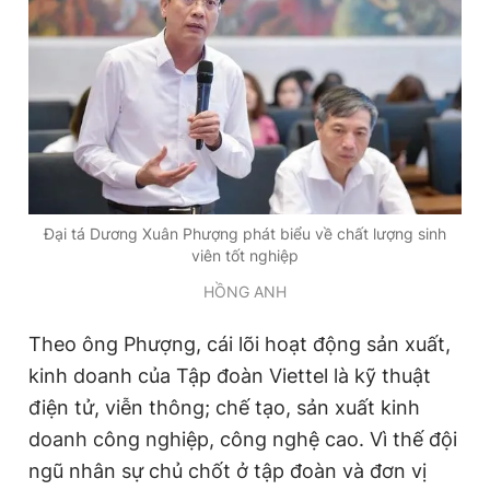
Giấy phép xuất bản số 110/GP - BTTTT cấp ngày 24.3.2020
© 2003-2026 Bản quyền thuộc về Báo Thanh Niên. Cấm sao
chép dưới mọi hình thức nếu không có sự chấp thuận bằng văn
bản. Phát triển bởi ePi Technologies, JSC.
Đại tá Dương Xuân Phượng phát biểu về chất lượng sinh
viên tốt nghiệp
HỒNG ANH
Theo ông Phượng, cái lõi hoạt động sản xuất,
kinh doanh của Tập đoàn Viettel là kỹ thuật
điện tử, viễn thông; chế tạo, sản xuất kinh
doanh công nghiệp, công nghệ cao. Vì thế đội
ngũ nhân sự chủ chốt ở tập đoàn và đơn vị