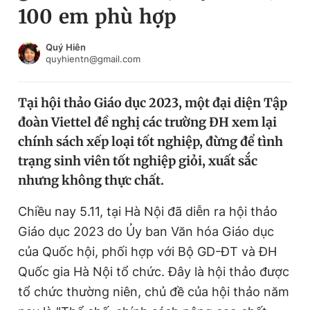
100 em phù hợp
Chuyên mục khác
Tin đã xem
Chào ngày mới
Tin 24h
Quý Hiên
quyhientn@gmail.com
Đăng xuất
Tin thị trường
Tin 360
Tại hội thảo Giáo dục 2023, một đại diện Tập
đoàn Viettel đề nghị các trường ĐH xem lại
Video
Magazine
chính sách xếp loại tốt nghiệp, đừng để tình
trạng sinh viên tốt nghiệp giỏi, xuất sắc
nhưng không thực chất.
Sản phẩm khác
Tiện ích
Chiều nay 5.11, tại Hà Nội đã diễn ra hội thảo
Bạn cần biết
Giáo dục 2023 do Ủy ban Văn hóa Giáo dục
của Quốc hội, phối hợp với Bộ GD-ĐT và ĐH
Thông tin tòa soạn
Liên hệ quảng cáo
Quốc gia Hà Nội tổ chức. Đây là hội thảo được
tổ chức thường niên, chủ đề của hội thảo năm