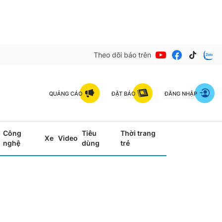
Theo dõi báo trên
QUẢNG CÁO
ĐẶT BÁO
ĐĂNG NHẬP
Công
Tiêu
Thời trang
Xe
Video
nghệ
dùng
trẻ