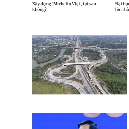
Xây dựng 'Michelin Việt', tại sao
Đại họ
không?
lên th