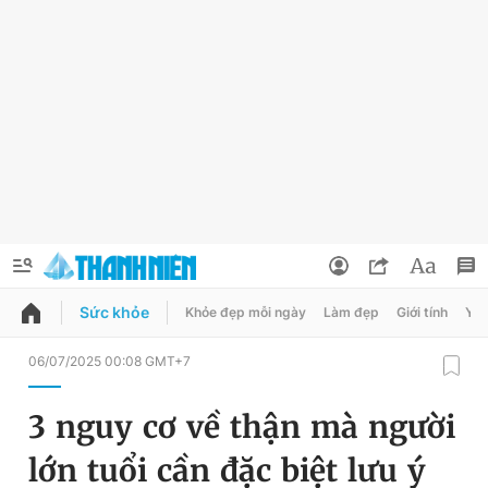
Sức khỏe
Khỏe đẹp mỗi ngày
Làm đẹp
Giới tính
Y t
QUẢNG CÁO
ĐẶT BÁO
06/07/2025 00:08 GMT+7
Thông tin tài khoản
3 nguy cơ về thận mà người
Đổi mật khẩu
Chuyên mục
lớn tuổi cần đặc biệt lưu ý
Tin đã lưu