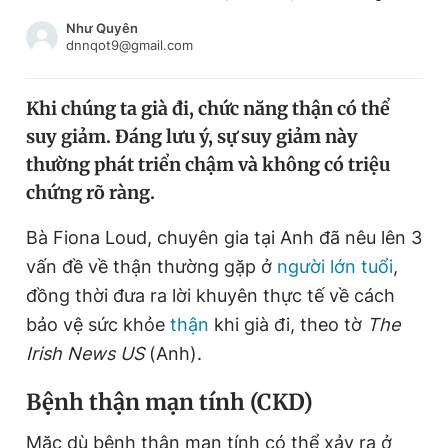
Chuyên mục khác
Như Quyên
Tin đã xem
dnnqot9@gmail.com
Chào ngày mới
Tin 24h
Đăng xuất
Khi chúng ta già đi, chức năng thận có thể
Tin thị trường
Tin 360
suy giảm. Đáng lưu ý, sự suy giảm này
thường phát triển chậm và không có triệu
Video
Magazine
chứng rõ ràng.
Bà Fiona Loud, chuyên gia tại Anh đã nêu lên 3
vấn đề về thận thường gặp ở
người lớn tuổi
,
Sản phẩm khác
đồng thời đưa ra lời khuyên thực tế về cách
Tiện ích
Bạn cần biết
bảo vệ sức khỏe
thận
khi già đi, theo tờ
The
Irish News US
(Anh).
Thông tin tòa soạn
Liên hệ quảng cáo
Bệnh thận mạn tính (CKD)
Mặc dù bệnh thận mạn tính có thể xảy ra ở