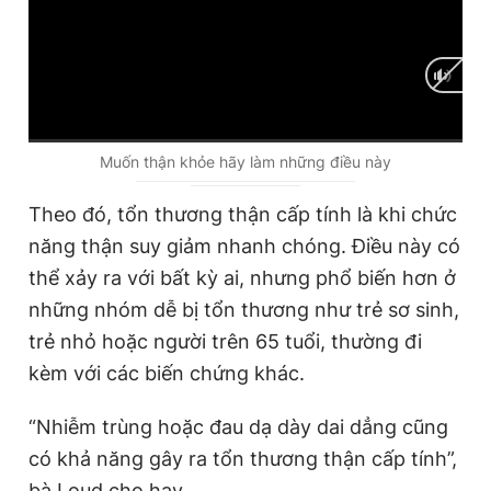
C
0:00
/
D
0:00
Muốn thận khỏe hãy làm những điều này
u
u
Theo đó, tổn thương thận cấp tính là khi chức
r
r
năng thận suy giảm nhanh chóng. Điều này có
r
a
thể xảy ra với bất kỳ ai, nhưng phổ biến hơn ở
e
t
những nhóm dễ bị tổn thương như trẻ sơ sinh,
n
i
trẻ nhỏ hoặc người trên 65 tuổi, thường đi
t
o
kèm với các biến chứng khác.
T
n
i
“Nhiễm trùng hoặc đau dạ dày dai dẳng cũng
có khả năng gây ra tổn thương thận cấp tính”,
m
bà Loud cho hay.
e