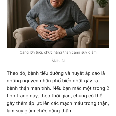
Giấy phép xuất bản số 110/GP - BTTTT cấp ngày 24.3.2020
© 2003-2026 Bản quyền thuộc về Báo Thanh Niên. Cấm sao
chép dưới mọi hình thức nếu không có sự chấp thuận bằng văn
bản. Phát triển bởi ePi Technologies, JSC.
Càng lớn tuổi, chức năng thận càng suy giảm
ẢNH: AI
Theo đó, bệnh tiểu đường và huyết áp cao là
những nguyên nhân phổ biến nhất gây ra
bệnh thận mạn tính. Nếu bạn mắc một trong 2
tình trạng này, theo thời gian, chúng có thể
gây thêm áp lực lên các mạch máu trong thận,
làm suy giảm chức năng thận.