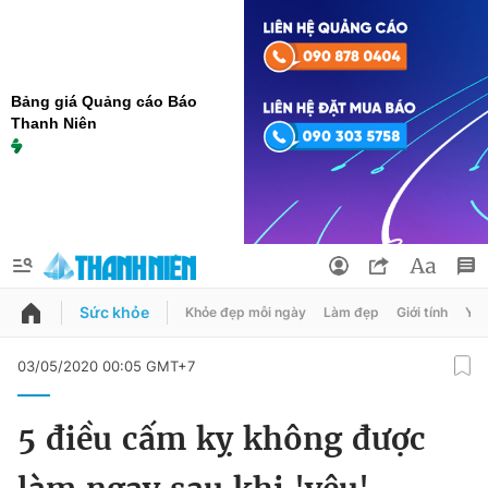
Bảng giá Quảng cáo Báo
Thanh Niên
Sức khỏe
Khỏe đẹp mỗi ngày
Làm đẹp
Giới tính
Y t
QUẢNG CÁO
ĐẶT BÁO
03/05/2020 00:05 GMT+7
Thông tin tài khoản
5 điều cấm kỵ không được
Đổi mật khẩu
Chuyên mục
Tin đã lưu