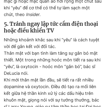
mặc gì hoặc mặc quần áo hơi rộng một chút sau
khi “yêu” để cơ thể có thể tự làm sạch một
chút, theo
Insider
.
5. Tránh ngay lập tức cầm điện thoại
hoặc điều khiển TV
Những khoảnh khắc sau khi “yêu” là cách tuyệt
vời để gắn kết với đối tác.
Thân mật với bạn tình làm tăng sự gắn bó mật
thiết. Một trong những hoóc môn tiết ra sau khi
“yêu”, là oxytocin - hoóc môn “gắn bó”, bác sĩ
DeLucia nói.
Khi mới thân mật lần đầu, sẽ tiết ra rất nhiều
dopamine và oxytocin. Điều đó tạo ra mối liên
kết giữa hệ thần kinh xử lý các dấu hiệu trên
khuôn mặt, giọng nói với sự tưởng thưởng, bác
sĩ Larry Young, giáo sư tâm thần học tại Đại học