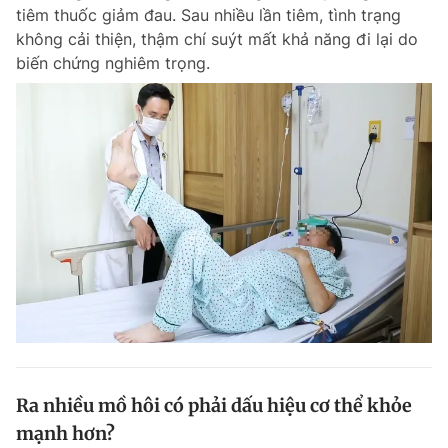
tiêm thuốc giảm đau. Sau nhiều lần tiêm, tình trạng
không cải thiện, thậm chí suýt mất khả năng đi lại do
biến chứng nghiêm trọng.
Đọc Thanh Niên trên điện thoại
Theo dõi báo trên
Hotline
Liên hệ quảng cáo
0906 645 777
0908 780 404
Đặt báo
Quảng cáo
RSS
Tòa soạn
Chính sách bảo m
Tổng biên tập: Nguyễn Ngọc Toàn
Phó tổng biên tập thường trực: Hải Thành
Phó tổng biên tập: Lâm Hiếu Dũng
Ra nhiều mồ hôi có phải dấu hiệu cơ thể khỏe
Phó tổng biên tập: Trần Việt Hưng
mạnh hơn?
Tổng thư ký tòa soạn: Đức Trung