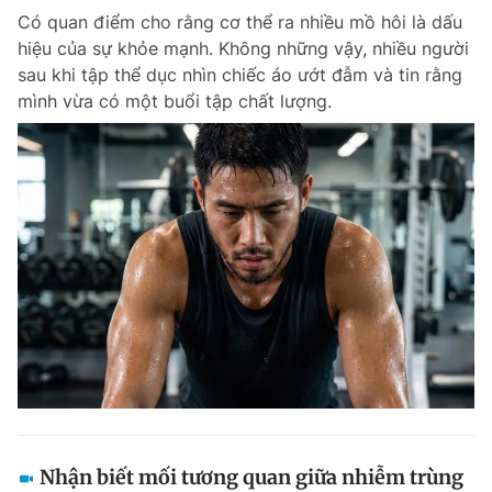
Có quan điểm cho rằng cơ thể ra nhiều mồ hôi là dấu
Giấy phép xuất bản số 110/GP - BTTTT cấp ngày 24.3.2020
© 2003-2026 Bản quyền thuộc về Báo Thanh Niên. Cấm sao chép
hiệu của sự khỏe mạnh. Không những vậy, nhiều người
dưới mọi hình thức nếu không có sự chấp thuận bằng văn bản.
sau khi tập thể dục nhìn chiếc áo ướt đẫm và tin rằng
Phát triển bởi ePi Technologies, JSC.
mình vừa có một buổi tập chất lượng.
Nhận biết mối tương quan giữa nhiễm trùng