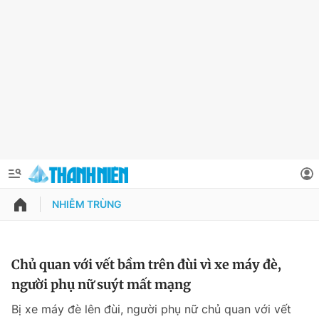
NHIỄM TRÙNG
QUẢNG CÁO
ĐẶT BÁO
Thông tin tài khoản
Chủ quan với vết bầm trên đùi vì xe máy đè,
người phụ nữ suýt mất mạng
Đổi mật khẩu
Chuyên mục
Bị xe máy đè lên đùi, người phụ nữ chủ quan với vết
Tin đã lưu