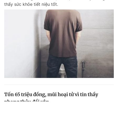
thấy sức khỏe tiết niệu tốt.
Tốn 65 triệu đồng, mũi hoại tử vì tin thầy
phong thủy đổi vận
Bệnh nhân K. (43 tuổi, ở Lạng Sơn) đến bệnh viện cấp
cứu trong tình trạng mũi hoại tử, sưng tấy, đỏ tím,