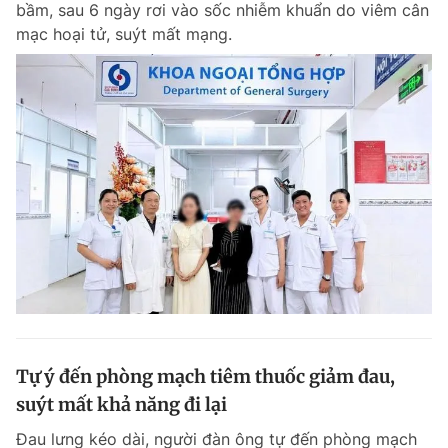
bầm, sau 6 ngày rơi vào sốc nhiễm khuẩn do viêm cân
Chuyên mục khác
mạc hoại tử, suýt mất mạng.
Tin đã xem
Chào ngày mới
Tin 24h
Đăng xuất
Tin thị trường
Tin 360
Video
Magazine
Sản phẩm khác
Tiện ích
Bạn cần biết
Thông tin tòa soạn
Liên hệ quảng cáo
Tự ý đến phòng mạch tiêm thuốc giảm đau,
suýt mất khả năng đi lại
Đau lưng kéo dài, người đàn ông tự đến phòng mạch