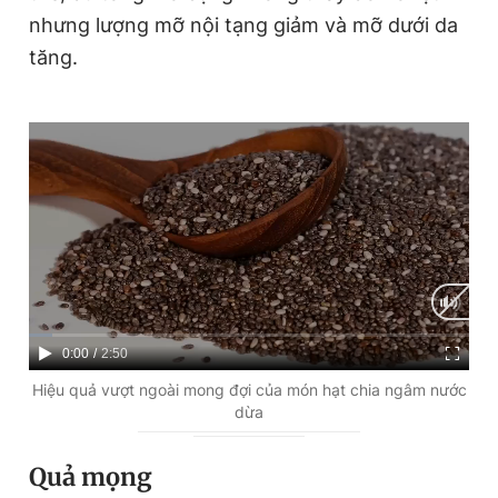
nhưng lượng mỡ nội tạng giảm và mỡ dưới da
tăng.
C
0:00
/
D
2:50
u
u
Hiệu quả vượt ngoài mong đợi của món hạt chia ngâm nước
dừa
r
r
r
a
Quả mọng
e
t