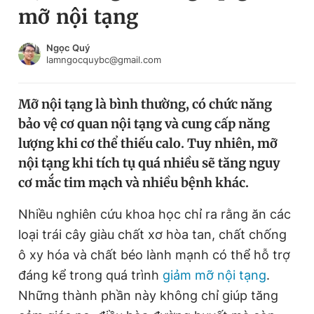
mỡ nội tạng
Chuyên mục khác
Tin đã xem
Chào ngày mới
Tin 24h
Ngọc Quý
lamngocquybc@gmail.com
Đăng xuất
Tin thị trường
Tin 360
Mỡ nội tạng là bình thường, có chức năng
bảo vệ cơ quan nội tạng và cung cấp năng
Video
Magazine
lượng khi cơ thể thiếu calo. Tuy nhiên, mỡ
nội tạng khi tích tụ quá nhiều sẽ tăng nguy
cơ mắc tim mạch và nhiều bệnh khác.
Sản phẩm khác
Tiện ích
Nhiều nghiên cứu khoa học chỉ ra rằng ăn các
Bạn cần biết
loại trái cây giàu chất xơ hòa tan, chất chống
ô xy hóa và chất béo lành mạnh có thể hỗ trợ
Thông tin tòa soạn
Liên hệ quảng cáo
đáng kể trong quá trình
giảm mỡ nội tạng
.
Những thành phần này không chỉ giúp tăng