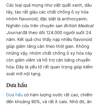
Các loại quả mọng như việt quất xanh, dâu
n
i
tây, táo rất giàu các chất chống ô xy hóa
t
o
nhóm flavonoid, đặc biệt là anthocyanin.
T
n
Nghiên cứu trên chuyên san
British Medical
i
Journal
đã theo dõi 124.000 người suốt 24
m
năm. Kết quả cho thấy nạp nhiều flavonoid
e
giúp giảm tăng cân theo thời gian. Không
những vậy, nhóm chất chống ô xy hóa này
còn giảm viêm và hỗ trợ cân bằng chuyển
hóa. Đây là yếu tố rất quan trọng giúp kiểm
soát mỡ nội tạng.
Dưa hấu
Dưa hấu
có hàm lượng nước rất cao, chiếm
đến khoảng 90%, và rất ít calo. Nhờ đó, ăn