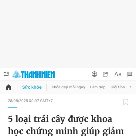
Sức khỏe
Khỏe đẹp mỗi ngày
Làm đẹp
Giới tính
Y t
QUẢNG CÁO
ĐẶT BÁO
28/08/2025 00:07 GMT+7
Thông tin tài khoản
5 loại trái cây được khoa
Đổi mật khẩu
Chuyên mục
học chứng minh giúp giảm
Tin đã lưu