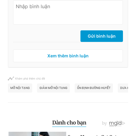
Gửi bình luận
Xem thêm bình luận
Khám phá thêm chủ đề
MỠ NỘI TẠNG
GIẢM MỠ NỘI TẠNG
ỔN ĐỊNH ĐƯỜNG HUYẾT
DƯA HẤU