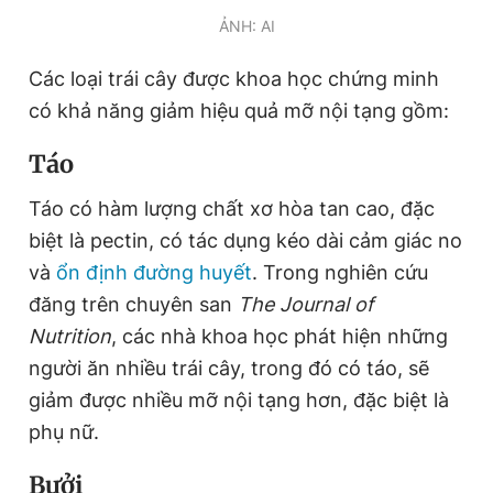
Giấy phép xuất bản số 110/GP - BTTTT cấp ngày 24.3.2020
ẢNH: AI
© 2003-2026 Bản quyền thuộc về Báo Thanh Niên. Cấm sao
chép dưới mọi hình thức nếu không có sự chấp thuận bằng văn
Các loại trái cây được khoa học chứng minh
bản. Phát triển bởi ePi Technologies, JSC.
có khả năng giảm hiệu quả mỡ nội tạng gồm:
Táo
Táo có hàm lượng chất xơ hòa tan cao, đặc
biệt là pectin, có tác dụng kéo dài cảm giác no
và
ổn định đường huyết
. Trong nghiên cứu
đăng trên chuyên san
The Journal of
Nutrition
, các nhà khoa học phát hiện những
người ăn nhiều trái cây, trong đó có táo, sẽ
giảm được nhiều mỡ nội tạng hơn, đặc biệt là
phụ nữ.
Bưởi