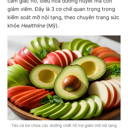
cảm giác no, điều hòa đường huyết mà còn
giảm viêm. Đây là 3 cơ chế quan trọng trong
kiểm soát mỡ nội tạng, theo chuyên trang sức
Đọc Thanh Niên trên điện thoại
khỏe
Healthline
(Mỹ).
Theo dõi báo trên
Hotline
Liên hệ quảng cáo
0906 645 777
0908 780 404
Đặt báo
Quảng cáo
RSS
Tòa soạn
Chính sách bảo
Tổng biên tập: Nguyễn Ngọc Toàn
Phó tổng biên tập thường trực: Hải Thành
Phó tổng biên tập: Lâm Hiếu Dũng
Phó tổng biên tập: Trần Việt Hưng
Tổng thư ký tòa soạn: Đức Trung
Táo và bơ chứa các dưỡng chất hỗ trợ giảm mỡ nội tạng