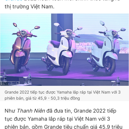
thị trường Việt Nam.
Đọc Thanh Niên trên điện thoại
Theo dõi báo trên
Hotline
Liên hệ quảng cáo
0906 645 777
0908 780 404
Grande 2022 tiếp tục được Yamaha lắp ráp tại Việt Nam với 3
Đặt báo
Quảng cáo
RSS
Tòa soạn
Chính sách bảo
phiên bản, giá từ 45,9 - 50,3 triệu đồng
Tổng biên tập: Nguyễn Ngọc Toàn
Phó tổng biên tập thường trực: Hải Thành
Như
Thanh Niên
đã đưa tin, Grande 2022 tiếp
Phó tổng biên tập: Lâm Hiếu Dũng
tục được Yamaha lắp ráp tại Việt Nam với 3
Phó tổng biên tập: Trần Việt Hưng
Tổng thư ký tòa soạn: Đức Trung
phiên bản, gồm Grande tiêu chuẩn giá 45,9 triệu