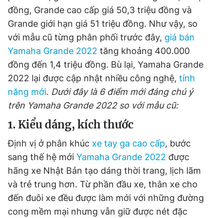
đồng, Grande cao cấp giá 50,3 triệu đồng và
Giấy phép xuất bản số 110/GP - BTTTT cấp ngày 24.3.2020
© 2003-2026 Bản quyền thuộc về Báo Thanh Niên. Cấm sao
Grande giới hạn giá 51 triệu đồng. Như vậy, so
chép dưới mọi hình thức nếu không có sự chấp thuận bằng văn
bản. Phát triển bởi ePi Technologies, JSC.
với mẫu cũ từng phân phối trước đây,
giá bán
Yamaha Grande 2022
tăng khoảng 400.000
đồng đến 1,4 triệu đồng. Bù lại, Yamaha Grande
2022 lại được cập nhật nhiều công nghệ,
tính
năng mới
.
Dưới đây là 6 điểm mới đáng chú ý
trên Yamaha Grande 2022 so với mẫu cũ:
1. Kiểu dáng, kích thước
Định vị ở phân khúc
xe tay ga cao cấp
, bước
sang thế hệ mới
Yamaha Grande 2022
được
hãng xe Nhật Bản tạo dáng thời trang, lịch lãm
và trẻ trung hơn. Từ phần đầu xe, thân xe cho
đến đuôi xe đều được làm mới với những đường
cong mềm mại nhưng vẫn giữ được nét đặc