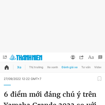
Xe
Thị trường
Xe xanh
Đánh giá xe
Tư vấn
Video
QUẢNG CÁO
ĐẶT BÁO
27/09/2022 12:22 GMT+7
Thông tin tài khoản
6 điểm mới đáng chú ý trên
Đổi mật khẩu
Chuyên mục
Tin đã lưu