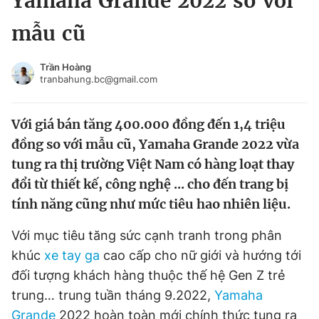
Yamaha Grande 2022 so với
Chuyên mục khác
mẫu cũ
Tin đã xem
Chào ngày mới
Tin 24h
Trần Hoàng
Đăng xuất
tranbahung.bc@gmail.com
Tin thị trường
Tin 360
Với giá bán tăng 400.000 đồng đến 1,4 triệu
Video
Magazine
đồng so với mẫu cũ, Yamaha Grande 2022 vừa
tung ra thị trường Việt Nam có hàng loạt thay
đổi từ thiết kế, công nghệ ... cho đến trang bị
Sản phẩm khác
tính năng cũng như mức tiêu hao nhiên liệu.
Tiện ích
Bạn cần biết
Với mục tiêu tăng sức cạnh tranh trong phân
khúc
xe tay ga
cao cấp cho nữ giới và hướng tới
Thông tin tòa soạn
Liên hệ quảng cáo
đối tượng khách hàng thuộc thế hệ Gen Z trẻ
trung… trung tuần tháng 9.2022,
Yamaha
Grande
2022 hoàn toàn mới chính thức tung ra