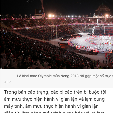
Giấy phép xuất bản số 110/GP - BTTTT cấp ngày 24.3.2020
© 2003-2026 Bản quyền thuộc về Báo Thanh Niên. Cấm sao
chép dưới mọi hình thức nếu không có sự chấp thuận bằng văn
bản. Phát triển bởi ePi Technologies, JSC.
Lễ khai mạc Olympic mùa đông 2018 đã gặp một số trục 
AFP
Trong bản cáo trạng, các bị cáo trên bị buộc tội
âm mưu thực hiện hành vi gian lận và lạm dụng
máy tính, âm mưu thực hiện hành vi gian lận