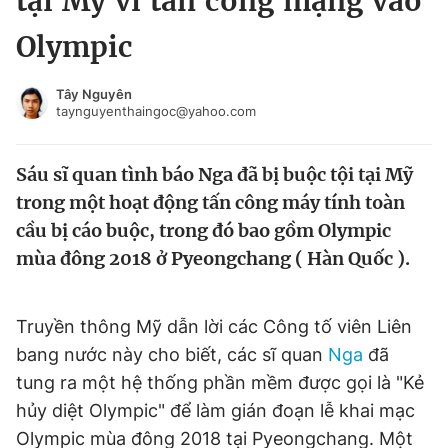
tại Mỹ vì tấn công mạng vào
Chuyên mục khác
Olympic
Tin đã xem
Chào ngày mới
Tin 24h
Tây Nguyên
Đăng xuất
taynguyenthaingoc@yahoo.com
Tin thị trường
Tin 360
Sáu sĩ quan tình báo Nga đã bị buộc tội tại Mỹ
Video
Magazine
trong một hoạt động tấn công máy tính toàn
cầu bị cáo buộc, trong đó bao gồm Olympic
mùa đông 2018 ở Pyeongchang ( Hàn Quốc ).
Sản phẩm khác
Tiện ích
Bạn cần biết
Truyền thông Mỹ dẫn lời các Công tố viên Liên
bang nước này cho biết, các sĩ quan
Nga
đã
Thông tin tòa soạn
Liên hệ quảng cáo
tung ra một hệ thống phần mềm được gọi là "Kẻ
hủy diệt Olympic" để làm gián đoạn lễ khai mạc
Olympic mùa đông 2018 tại Pyeongchang. Một