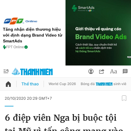
Tăng nhận diện thương hiệu
với định dạng Brand Video từ
SmartAds
FPT Online
Thể thao
World Cup 2026
Bóng đá
sinh viên
QUẢNG CÁO
ĐẶT BÁO
20/10/2020 20:29 GMT+7
Thông tin tài khoản
6 điệp viên Nga bị buộc tội
Đổi mật khẩu
Chuyên mục
Tin đã lưu