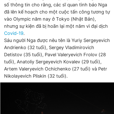
số thông tin cho rằng, các sĩ quan tình báo Nga
đã lên kế hoạch cho một cuộc tấn công tương tự
Đọc Thanh Niên trên điện thoại
vào Olympic năm nay ở Tokyo (Nhật Bản),
nhưng sự kiện đã bị hoãn lại một năm vì đại dịch
Covid-19
.
Sáu người Nga được nêu tên là Yuriy Sergeyevich
Andrienko (32 tuổi), Sergey Vladimirovich
Theo dõi báo trên
Detistov (35 tuổi), Pavel Valeryevich Frolov (28
tuổi), Anatoliy Sergeyevich Kovalev (29 tuổi),
Hotline
Liên hệ quảng cáo
Artem Valeryevich Ochichenko (27 tuổi) và Petr
0906 645 777
0908 780 404
Nikolayevich Pliskin (32 tuổi).
Đặt báo
Quảng cáo
RSS
Tòa soạn
Chính sách bảo
Tổng biên tập: Nguyễn Ngọc Toàn
Phó tổng biên tập thường trực: Hải Thành
Phó tổng biên tập: Lâm Hiếu Dũng
Phó tổng biên tập: Trần Việt Hưng
Tổng thư ký tòa soạn: Đức Trung