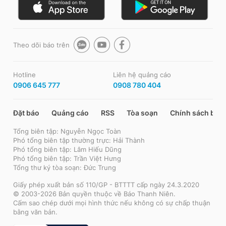
Theo dõi báo trên
Hotline
Liên hệ quảng cáo
0906 645 777
0908 780 404
Đặt báo
Quảng cáo
RSS
Tòa soạn
Chính sách bảo
Tổng biên tập: Nguyễn Ngọc Toàn
Phó tổng biên tập thường trực: Hải Thành
Phó tổng biên tập: Lâm Hiếu Dũng
Phó tổng biên tập: Trần Việt Hưng
Tổng thư ký tòa soạn: Đức Trung
Giấy phép xuất bản số 110/GP - BTTTT cấp ngày 24.3.2020
© 2003-2026 Bản quyền thuộc về Báo Thanh Niên.
Cấm sao chép dưới mọi hình thức nếu không có sự chấp thuận
bằng văn bản.