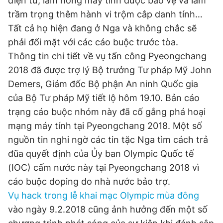
điện tử, làm hỏng máy tính được bảo vệ và làm
trầm trọng thêm hành vi trộm cắp danh tính…
Tất cả họ hiện đang ở Nga và không chắc sẽ
phải đối mặt với các cáo buộc trước tòa.
Thông tin chi tiết về vụ tấn công Pyeongchang
2018 đã được trợ lý Bộ trưởng Tư pháp Mỹ John
Demers, Giám đốc Bộ phận An ninh Quốc gia
của Bộ Tư pháp Mỹ tiết lộ hôm 19.10. Bản cáo
trạng cáo buộc nhóm này đã cố gắng phá hoại
mạng máy tính tại Pyeongchang 2018. Một số
nguồn tin nghi ngờ các tin tặc Nga tìm cách trả
đũa quyết định của Ủy ban Olympic Quốc tế
(IOC) cấm nước này tại Pyeongchang 2018 vì
cáo buộc doping do nhà nước bảo trợ.
Vụ hack trong lễ khai mạc Olympic mùa đông
vào ngày 9.2.2018 cũng ảnh hưởng đến một số