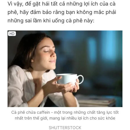
Vì vậy, để gặt hái tất cả những lợi ích của cà
Giấy phép xuất bản số 110/GP - BTTTT cấp ngày 24.3.2020
© 2003-2026 Bản quyền thuộc về Báo Thanh Niên. Cấm sao
phê, hãy đảm bảo rằng bạn không mắc phải
chép dưới mọi hình thức nếu không có sự chấp thuận bằng văn
những sai lầm khi uống cà phê này:
bản. Phát triển bởi ePi Technologies, JSC.
Cà phê chứa caffein - một trong những chất tăng lực tốt
nhất trên thế giới, mang lại nhiều lợi ích cho sức khỏe
SHUTTERSTOCK