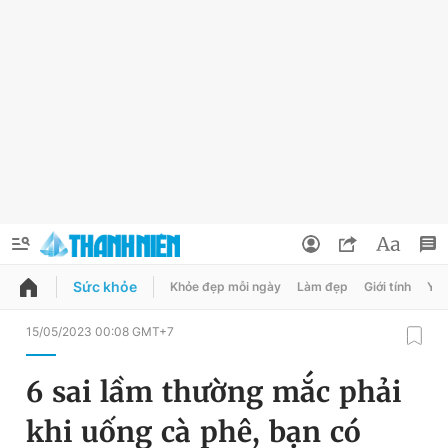
Sức khỏe
Khỏe đẹp mỗi ngày
Làm đẹp
Giới tính
Y t
QUẢNG CÁO
ĐẶT BÁO
15/05/2023 00:08 GMT+7
Thông tin tài khoản
6 sai lầm thường mắc phải
Đổi mật khẩu
Chuyên mục
khi uống cà phê, bạn có
Tin đã lưu