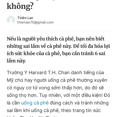
không?
Chuyên mục khác
Tin đã xem
Chào ngày mới
Tin 24h
Thiên Lan
thienlan70@gmail.com
Đăng xuất
Tin thị trường
Tin 360
Nếu là người yêu thích cà phê, bạn nên biết
những sai lầm về cà phê này. Để tối đa hóa lợi
Video
Magazine
ích sức khỏe của cà phê, bạn cần tránh 6 sai
lầm này.
Sản phẩm khác
Trường Y Harvard T.H. Chan danh tiếng của
Tiện ích
Bạn cần biết
Mỹ cho hay người uống cà phê thường xuyên
có nguy cơ tử vong sớm thấp hơn, do đó sẽ
sống thọ hơn. Tuy nhiên, với một điều kiện! Đó
Thông tin tòa soạn
Liên hệ quảng cáo
là cần
uống cà phê
đúng cách và tránh những
sai lầm khi uống cà phê, theo trang tin sức