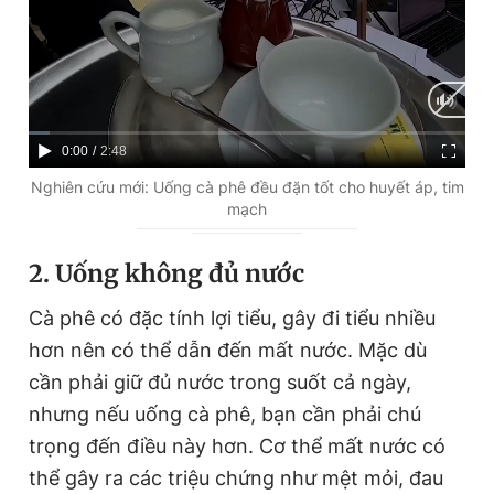
C
0:00
/
D
2:48
u
u
Nghiên cứu mới: Uống cà phê đều đặn tốt cho huyết áp, tim
mạch
r
r
r
a
2. Uống không đủ nước
e
t
Cà phê có đặc tính lợi tiểu, gây đi tiểu nhiều
n
i
hơn nên có thể dẫn đến mất nước. Mặc dù
t
o
cần phải giữ đủ nước trong suốt cả ngày,
T
n
nhưng nếu uống cà phê, bạn cần phải chú
i
trọng đến điều này hơn. Cơ thể mất nước có
m
thể gây ra các triệu chứng như mệt mỏi, đau
e