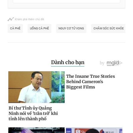
Khám phá thêm chủ đề
CÀ PHÊ
UỐNG CÀ PHÊ
NGUY CƠ TỬ VONG
CHĂM SÓC SỨC KHỎE