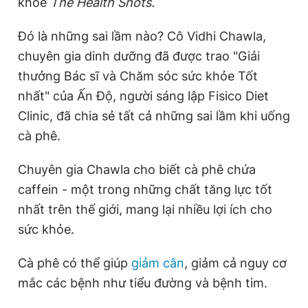
khỏe
The Health Shots.
Đó là những sai lầm nào? Cô Vidhi Chawla,
Đọc Thanh Niên trên điện thoại
chuyên gia dinh dưỡng đã được trao "Giải
thưởng Bác sĩ và Chăm sóc sức khỏe Tốt
nhất" của Ấn Độ, người sáng lập Fisico Diet
Clinic, đã chia sẻ tất cả những sai lầm khi uống
Theo dõi báo trên
cà phê.
Chuyên gia Chawla cho biết cà phê chứa
Hotline
Liên hệ quảng cáo
0906 645 777
0908 780 404
caffein - một trong những chất tăng lực tốt
nhất trên thế giới, mang lại nhiều lợi ích cho
Đặt báo
Quảng cáo
RSS
Tòa soạn
Chính sách bảo
sức khỏe.
Tổng biên tập: Nguyễn Ngọc Toàn
Phó tổng biên tập thường trực: Hải Thành
Cà phê có thể giúp
giảm cân
, giảm cả nguy cơ
Phó tổng biên tập: Lâm Hiếu Dũng
mắc các bệnh như tiểu đường và bệnh tim.
Phó tổng biên tập: Trần Việt Hưng
Tổng thư ký tòa soạn: Đức Trung