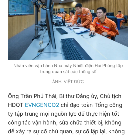
Giấy phép xuất bản số 110/GP - BTTTT cấp ngày 24.3.2020
© 2003-2026 Bản quyền thuộc về Báo Thanh Niên. Cấm sao
chép dưới mọi hình thức nếu không có sự chấp thuận bằng văn
bản. Phát triển bởi ePi Technologies, JSC.
Nhân viên vận hành Nhà máy Nhiệt điện Hải Phòng tập
trung quan sát các thông số
ẢNH: VIỆT ĐỨC
Ông Trần Phú Thái, Bí thư Đảng ủy, Chủ tịch
HĐQT
EVNGENCO2
chỉ đạo toàn Tổng công
ty tập trung mọi nguồn lực để thực hiện tốt
công tác vận hành, sửa chữa thiết bị; không
để xảy ra sự cố chủ quan, sự cố lặp lại, không