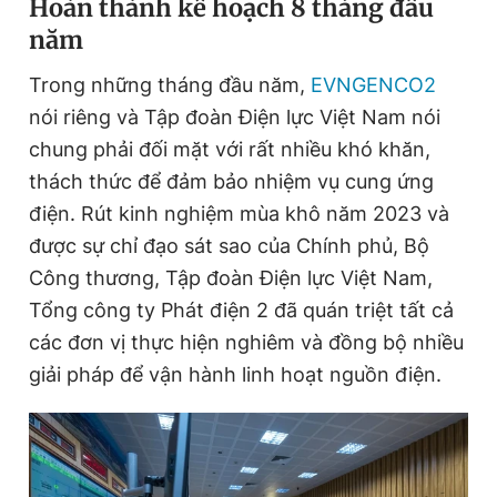
Hoàn thành kế hoạch 8 tháng đầu
năm
Đọc Thanh Niên trên điện thoại
Trong những tháng đầu năm,
EVNGENCO2
nói riêng và Tập đoàn Điện lực Việt Nam nói
chung phải đối mặt với rất nhiều khó khăn,
thách thức để đảm bảo nhiệm vụ cung ứng
điện. Rút kinh nghiệm mùa khô năm 2023 và
Theo dõi báo trên
được sự chỉ đạo sát sao của Chính phủ, Bộ
Công thương, Tập đoàn Điện lực Việt Nam,
Hotline
Liên hệ quảng cáo
0906 645 777
0908 780 404
Tổng công ty Phát điện 2 đã quán triệt tất cả
các đơn vị thực hiện nghiêm và đồng bộ nhiều
Đặt báo
Quảng cáo
RSS
Tòa soạn
Chính sách bảo
giải pháp để vận hành linh hoạt nguồn điện.
Tổng biên tập: Nguyễn Ngọc Toàn
Phó tổng biên tập thường trực: Hải Thành
Phó tổng biên tập: Lâm Hiếu Dũng
Phó tổng biên tập: Trần Việt Hưng
Tổng thư ký tòa soạn: Đức Trung