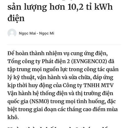
sản lượng hơn 10,2 tỉ kWh
Chuyên mục khác
Tin đã xem
điện
Chào ngày mới
Tin 24h
Đăng xuất
Ngọc Mai - Ngọc Mi
Tin thị trường
Tin 360
Để hoàn thành nhiệm vụ cung ứng điện,
Video
Magazine
Tổng công ty Phát điện 2 (EVNGENCO2) đã
tập trung mọi nguồn lực trong công tác quản
Sản phẩm khác
lý kỹ thuật, vận hành và sửa chữa, đáp ứng
kịp thời huy động của Công ty TNHH MTV
Tiện ích
Bạn cần biết
Vận hành hệ thống điện và thị trường điện
quốc gia (NSMO) trong mọi tình huống, đặc
Thông tin tòa soạn
Liên hệ quảng cáo
biệt trong giai đoạn các tháng cao điểm mùa
khô.