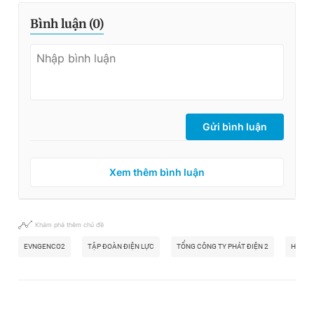
Bình luận (
0
)
Gửi bình luận
Xem thêm bình luận
Khám phá thêm chủ đề
EVNGENCO2
TẬP ĐOÀN ĐIỆN LỰC
TỔNG CÔNG TY PHÁT ĐIỆN 2
HỆ TH