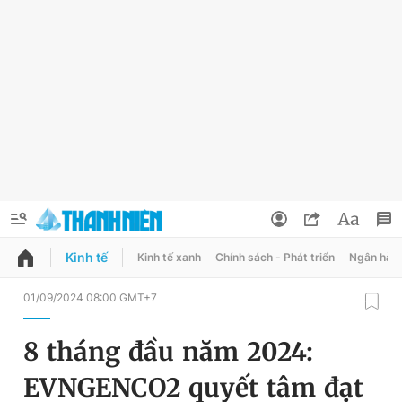
Kinh tế
Kinh tế xanh
Chính sách - Phát triển
Ngân hàn
QUẢNG CÁO
ĐẶT BÁO
01/09/2024 08:00 GMT+7
Thông tin tài khoản
8 tháng đầu năm 2024:
Đổi mật khẩu
Chuyên mục
EVNGENCO2 quyết tâm đạt
Tin đã lưu