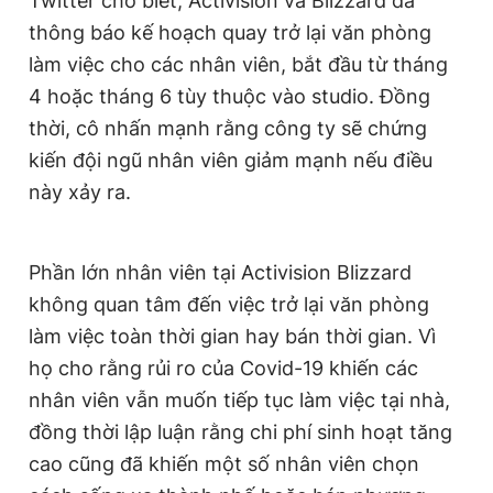
Twitter cho biết, Activision và Blizzard đã
Giấy phép xuất bản số 110/GP - BTTTT cấp ngày 24.3.2020
thông báo kế hoạch quay trở lại văn phòng
© 2003-2026 Bản quyền thuộc về Báo Thanh Niên. Cấm sao
chép dưới mọi hình thức nếu không có sự chấp thuận bằng văn
làm việc cho các nhân viên, bắt đầu từ tháng
bản. Phát triển bởi ePi Technologies, JSC.
4 hoặc tháng 6 tùy thuộc vào studio. Đồng
thời, cô nhấn mạnh rằng công ty sẽ chứng
kiến đội ngũ nhân viên giảm mạnh nếu điều
này xảy ra.
Phần lớn nhân viên tại Activision Blizzard
không quan tâm đến việc trở lại văn phòng
làm việc toàn thời gian hay bán thời gian. Vì
họ cho rằng rủi ro của Covid-19 khiến các
nhân viên vẫn muốn tiếp tục làm việc tại nhà,
đồng thời lập luận rằng chi phí sinh hoạt tăng
cao cũng đã khiến một số nhân viên chọn