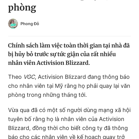
phòng
Chuyên mục khác
Tin đã xem
Chào ngày mới
Tin 24h
Phong Đỗ
Đăng xuất
Tin thị trường
Tin 360
Chính sách làm việc toàn thời gian tại nhà đã
bị hủy bỏ trước sự tức giận của rất nhiều
Video
Magazine
nhân viên Activision Blizzard.
Theo
VGC
, Activision Blizzard đang thông báo
Sản phẩm khác
cho nhân viên tại Mỹ rằng họ phải quay lại văn
Tiện ích
phòng trong những tháng tới.
Bạn cần biết
Vừa qua đã có một số người dùng mạng xã hội
Thông tin tòa soạn
Liên hệ quảng cáo
tuyên bố rằng họ là nhân viên của Activision
Blizzard, đồng thời cho biết công ty đã thông
báo cho các nhân viên về kế hoạch quay trở