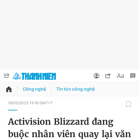
Công nghệ
Tin tức công nghệ
QUẢNG CÁO
ĐẶT BÁO
16/02/2023 15:16 GMT+7
Thông tin tài khoản
Activision Blizzard đang
Đổi mật khẩu
Chuyên mục
buộc nhân viên quay lại văn
Tin đã lưu