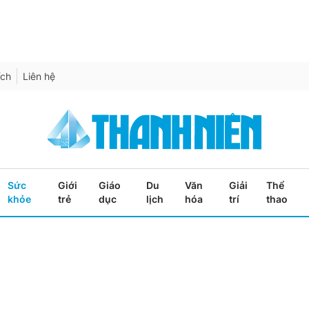
ích
Liên hệ
Sức
Giới
Giáo
Du
Văn
Giải
Thể
khỏe
trẻ
dục
lịch
hóa
trí
thao