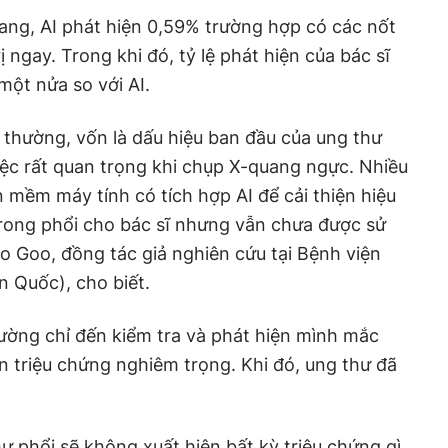
ang, AI phát hiện 0,59% trường hợp có các nốt
ị ngay. Trong khi đó, tỷ lệ phát hiện của bác sĩ
một nửa so với AI.
t thường, vốn là dấu hiệu ban đầu của ung thư
iệc rất quan trọng khi chụp X-quang ngực. Nhiều
 mềm máy tính có tích hợp AI để cải thiện hiệu
trong phổi cho bác sĩ nhưng vẫn chưa được sử
 Mo Goo, đồng tác giả nghiên cứu tại Bệnh viện
n Quốc), cho biết.
ường chỉ đến kiểm tra và phát hiện mình mắc
ện triệu chứng nghiêm trọng. Khi đó, ung thư đã
ư phổi sẽ không xuất hiện bất kỳ triệu chứng gì