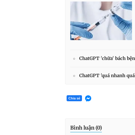
ChatGPT 'chữa' bách bệnh
ChatGPT 'quá nhanh quá 
Chia sẻ
Bình luận (
0
)