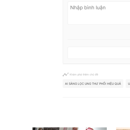
Khám phá thêm chủ đề
AI SÀNG LỌC UNG THƯ PHỔI HIỆU QUẢ
U