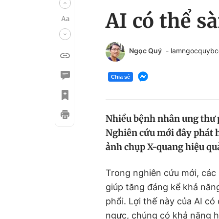
AI có thể s
Ngọc Quý
- lamngocquyb
Chia sẻ
Nhiều bệnh nhân ung thư p
Nghiên cứu mới đây phát h
ảnh chụp X-quang hiệu qu
Trong nghiên cứu mới, các
giúp tăng đáng kể khả năng
phổi. Lợi thế này của AI c
ngực, chúng có khả năng h