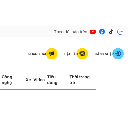
Theo dõi báo trên
QUẢNG CÁO
ĐẶT BÁO
ĐĂNG NHẬP
Công
Tiêu
Thời trang
Xe
Video
nghệ
dùng
trẻ