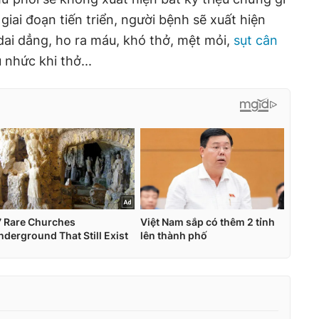
iai đoạn tiến triển, người bệnh sẽ xuất hiện
ai dẳng, ho ra máu, khó thở, mệt mỏi,
sụt cân
u nhức khi thở...