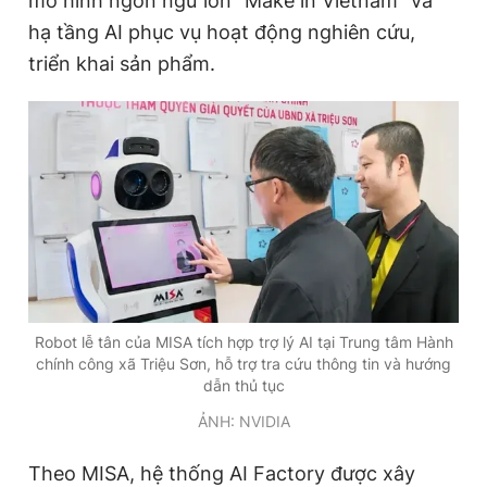
mô hình ngôn ngữ lớn "Make in Vietnam" và
Giấy phép xuất bản số 110/GP - BTTTT cấp ngày 24.3.2020
hạ tầng AI phục vụ hoạt động nghiên cứu,
© 2003-2026 Bản quyền thuộc về Báo Thanh Niên. Cấm sao
chép dưới mọi hình thức nếu không có sự chấp thuận bằng văn
triển khai sản phẩm.
bản. Phát triển bởi ePi Technologies, JSC.
Robot lễ tân của MISA tích hợp trợ lý AI tại Trung tâm Hành
chính công xã Triệu Sơn, hỗ trợ tra cứu thông tin và hướng
dẫn thủ tục
ẢNH: NVIDIA
Theo MISA, hệ thống AI Factory được xây