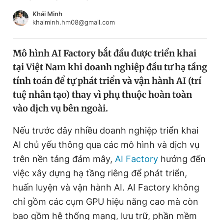
Chuyên mục khác
Khải Minh
Tin đã xem
khaiminh.hm08@gmail.com
Chào ngày mới
Tin 24h
Đăng xuất
Mô hình AI Factory bắt đầu được triển khai
Tin thị trường
Tin 360
tại Việt Nam khi doanh nghiệp đầu tư hạ tầng
tính toán để tự phát triển và vận hành AI (trí
Video
Magazine
tuệ nhân tạo) thay vì phụ thuộc hoàn toàn
vào dịch vụ bên ngoài.
Nếu trước đây nhiều doanh nghiệp triển khai
Sản phẩm khác
AI chủ yếu thông qua các mô hình và dịch vụ
Tiện ích
Bạn cần biết
trên nền tảng đám mây,
AI Factory
hướng đến
việc xây dựng hạ tầng riêng để phát triển,
Thông tin tòa soạn
Liên hệ quảng cáo
huấn luyện và vận hành AI. AI Factory không
chỉ gồm các cụm GPU hiệu năng cao mà còn
bao gồm hệ thống mạng, lưu trữ, phần mềm