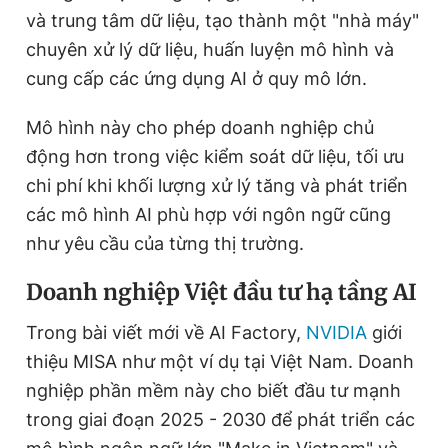
và trung tâm dữ liệu, tạo thành một "nhà máy"
chuyên xử lý dữ liệu, huấn luyện mô hình và
Đọc Thanh Niên trên điện thoại
cung cấp các ứng dụng AI ở quy mô lớn.
Mô hình này cho phép doanh nghiệp chủ
động hơn trong việc kiểm soát dữ liệu, tối ưu
chi phí khi khối lượng xử lý tăng và phát triển
Theo dõi báo trên
các mô hình AI phù hợp với ngôn ngữ cũng
như yêu cầu của từng thị trường.
Hotline
Liên hệ quảng cáo
0906 645 777
0908 780 404
Doanh nghiệp Việt đầu tư hạ tầng AI
Đặt báo
Quảng cáo
RSS
Tòa soạn
Chính sách bảo
Trong bài viết mới về AI Factory,
NVIDIA
giới
thiệu MISA như một ví dụ tại Việt Nam. Doanh
Tổng biên tập: Nguyễn Ngọc Toàn
Phó tổng biên tập thường trực: Hải Thành
nghiệp phần mềm này cho biết đầu tư mạnh
Phó tổng biên tập: Lâm Hiếu Dũng
Phó tổng biên tập: Trần Việt Hưng
trong giai đoạn 2025 - 2030 để phát triển các
Tổng thư ký tòa soạn: Đức Trung