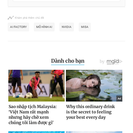
Khám phá thêm chủ đề
AI FACTORY
MÔ HÌNH AI
NVIDIA
MISA