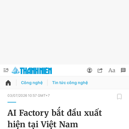
Công nghệ
Tin tức công nghệ
QUẢNG CÁO
ĐẶT BÁO
03/07/2026 10:57 GMT+7
Thông tin tài khoản
AI Factory bắt đầu xuất
Đổi mật khẩu
Chuyên mục
hiện tại Việt Nam
Tin đã lưu