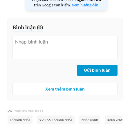
trên Google tìm kiếm.
Xem hướng dẫn.
Bình luận (
0
)
Gửi bình luận
Xem thêm bình luận
Khám phá thêm chủ đề
TÂN SƠN NHẤT
GIÁ TAXI TÂN SƠN NHẤT
NHẬP CẢNH
BĂNG CHUYỀN H