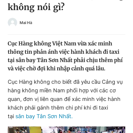
không nói gì?
Chuyên mục khác
Tin đã xem
Chào ngày mới
Tin 24h
Mai Hà
Đăng xuất
Tin thị trường
Tin 360
Cục Hàng không Việt Nam vừa xác minh
thông tin phản ánh việc hành khách đi taxi
Video
Magazine
tại sân bay Tân Sơn Nhất phải chịu thêm phí
và việc chờ đợi khi nhập cảnh quá lâu.
Sản phẩm khác
Cục Hàng không cho biết đã yêu cầu Cảng vụ
hàng không miền Nam phối hợp với các cơ
Tiện ích
Bạn cần biết
quan, đơn vị liên quan để xác minh việc hành
khách phải gánh thêm chi phí khi đi taxi
Thông tin tòa soạn
Liên hệ quảng cáo
tại
sân bay Tân Sơn Nhất.