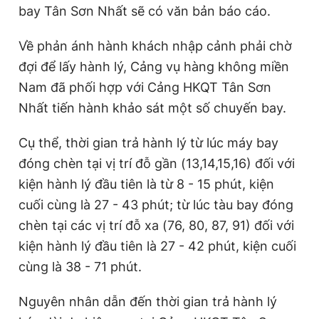
bay Tân Sơn Nhất sẽ có văn bản báo cáo.
Giấy phép xuất bản số 110/GP - BTTTT cấp ngày 24.3.2020
© 2003-2026 Bản quyền thuộc về Báo Thanh Niên. Cấm sao
chép dưới mọi hình thức nếu không có sự chấp thuận bằng văn
Về phản ánh hành khách nhập cảnh phải chờ
bản. Phát triển bởi ePi Technologies, JSC.
đợi để lấy hành lý, Cảng vụ hàng không miền
Nam đã phối hợp với Cảng HKQT Tân Sơn
Nhất tiến hành khảo sát một số chuyến bay.
Cụ thể, thời gian trả hành lý từ lúc máy bay
đóng chèn tại vị trí đỗ gần (13,14,15,16) đối với
kiện hành lý đầu tiên là từ 8 - 15 phút, kiện
cuối cùng là 27 - 43 phút; từ lúc tàu bay đóng
chèn tại các vị trí đỗ xa (76, 80, 87, 91) đối với
kiện hành lý đầu tiên là 27 - 42 phút, kiện cuối
cùng là 38 - 71 phút.
Nguyên nhân dẫn đến thời gian trả hành lý