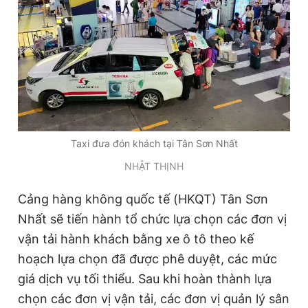
Đọc Thanh Niên trên điện thoại
Theo dõi báo trên
Taxi đưa đón khách tại Tân Sơn Nhất
NHẬT THỊNH
Hotline
Liên hệ quảng cáo
0906 645 777
0908 780 404
Cảng hàng không quốc tế (HKQT) Tân Sơn
Nhất sẽ tiến hành tổ chức lựa chọn các đơn vị
Đặt báo
Quảng cáo
RSS
Tòa soạn
Chính sách bảo
vận tải hành khách bằng xe ô tô theo kế
Tổng biên tập: Nguyễn Ngọc Toàn
hoạch lựa chọn đã được phê duyệt, các mức
Phó tổng biên tập thường trực: Hải Thành
Phó tổng biên tập: Lâm Hiếu Dũng
giá dịch vụ tối thiểu. Sau khi hoàn thành lựa
Phó tổng biên tập: Trần Việt Hưng
chọn các đơn vị vận tải, các đơn vị quản lý sân
Tổng thư ký tòa soạn: Đức Trung