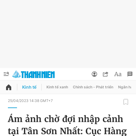
Kinh tế
Kinh tế xanh
Chính sách - Phát triển
Ngân hàn
QUẢNG CÁO
ĐẶT BÁO
25/04/2023 14:38 GMT+7
Thông tin tài khoản
Ám ảnh chờ đợi nhập cảnh
Đổi mật khẩu
Chuyên mục
tại Tân Sơn Nhất: Cục Hàng
Tin đã lưu