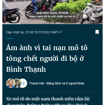
Chuyên mục khác
Tin đã xem
Chào ngày mới
Tin 24h
Đăng xuất
Current
0:12
/
Duration
1:04
Tin thị trường
Tin 360
Cập nhật lúc 21:56 13/11/2022 GMT+7
Time
Video
Magazine
Ám ảnh vì tai nạn mô tô
tông chết người đi bộ ở
Sản phẩm khác
Bình Thạnh
Tiện ích
Bạn cần biết
+2
Thanh Hải
-
Đặng Sinh
và 2 người khác
Thông tin tòa soạn
Liên hệ quảng cáo
Xe mô tô do một nam thanh niên cầm lái