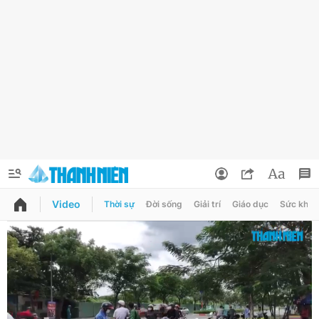
Video
Thời sự
Đời sống
Giải trí
Giáo dục
Sức khỏe
QUẢNG CÁO
ĐẶT BÁO
Thông tin tài khoản
Đổi mật khẩu
Chuyên mục
Tin đã lưu