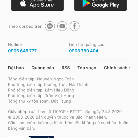
Theo dõi báo trên
Hotline
Liên hệ quảng cáo
0906 645 777
0908 780 404
Đặt báo
Quảng cáo
RSS
Tòa soạn
Chính sách bảo
Tổng biên tập: Nguyễn Ngọc Toàn
Phó tổng biên tập thường trực: Hải Thành
Phó tổng biên tập: Lâm Hiếu Dũng
Phó tổng biên tập: Trần Việt Hưng
Tổng thư ký tòa soạn: Đức Trung
Giấy phép xuất bản số 110/GP - BTTTT cấp ngày 24.3.2020
© 2003-2026 Bản quyền thuộc về Báo Thanh Niên.
Cấm sao chép dưới mọi hình thức nếu không có sự chấp thuận
bằng văn bản.