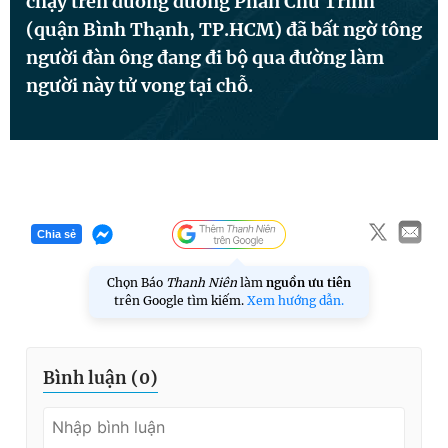
chạy trên đường đường Phan Chu Trinh
(quận Bình Thạnh, TP.HCM) đã bất ngờ tông
người đàn ông đang đi bộ qua đường làm
Đọc Thanh Niên trên điện thoại
người này tử vong tại chỗ.
Theo dõi báo trên
Chia sẻ
Hotline
Liên hệ quảng cáo
0906 645 777
0908 780 404
Chọn Báo
Thanh Niên
làm
nguồn ưu tiên
trên Google tìm kiếm.
Xem hướng dẫn.
Đặt báo
Quảng cáo
RSS
Tòa soạn
Chính sách bảo
Tổng biên tập: Nguyễn Ngọc Toàn
Bình luận (
0
)
Phó tổng biên tập thường trực: Hải Thành
Phó tổng biên tập: Lâm Hiếu Dũng
Phó tổng biên tập: Trần Việt Hưng
Tổng thư ký tòa soạn: Đức Trung