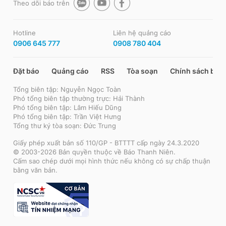
Theo dõi báo trên
Hotline
Liên hệ quảng cáo
0906 645 777
0908 780 404
Đặt báo
Quảng cáo
RSS
Tòa soạn
Chính sách bảo
Tổng biên tập: Nguyễn Ngọc Toàn
Phó tổng biên tập thường trực: Hải Thành
Phó tổng biên tập: Lâm Hiếu Dũng
Phó tổng biên tập: Trần Việt Hưng
Tổng thư ký tòa soạn: Đức Trung
Giấy phép xuất bản số 110/GP - BTTTT cấp ngày 24.3.2020
© 2003-2026 Bản quyền thuộc về Báo Thanh Niên.
Cấm sao chép dưới mọi hình thức nếu không có sự chấp thuận
bằng văn bản.