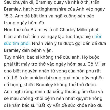
Sau chuyến đi, Bramley quay về nhà ở thị trấn
Giấy phép xuất bản số 110/GP - BTTTT cấp ngày 24.3.2020
Bramley, hạt Nottinghamshire của Anh vào ngày
© 2003-2026 Bản quyền thuộc về Báo Thanh Niên. Cấm sao
chép dưới mọi hình thức nếu không có sự chấp thuận bằng văn
15.3. Anh đã bất tỉnh và ngã xuống sàn bếp
bản. Phát triển bởi ePi Technologies, JSC.
trong ngày hôm đó.
Hôn thê của Bramley là cô Charley Miller phát
hiện anh bất tỉnh và ngay lập tức thực hiện
hồi
sức tim phổi.
Nhân viên y tế được gọi đến để đưa
Bramley đến bệnh viện.
Tuy nhiên, bác sĩ không thể cứu anh. Họ buộc
phải tắt máy trợ thở vào ngày hôm sau. Cô Miller
cho biết nguyên nhân tử vong của hôn phu rất
có thể là do amidan bị sưng quá mức gây nghẽn
cổ họng, khiến Bramley không thể thở được.
Anh nghĩ rằng mình đã uống thuốc giảm đau và
sẽ mau chóng khỏi bệnh nên nhất quyết không
đi khám bác sĩ. “Bất kỳ vấn đề sức khỏe nào dù