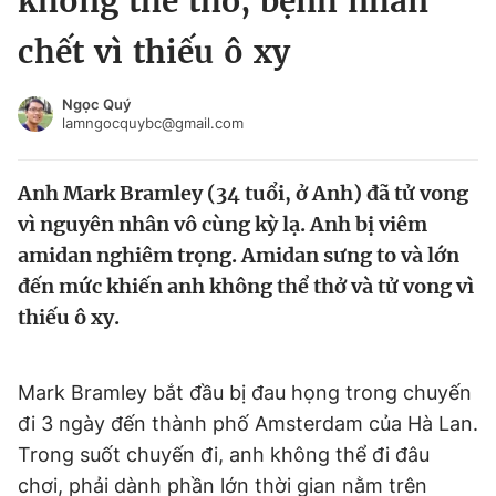
không thể thở, bệnh nhân
Chuyên mục khác
chết vì thiếu ô xy
Tin đã xem
Chào ngày mới
Tin 24h
Ngọc Quý
Đăng xuất
lamngocquybc@gmail.com
Tin thị trường
Tin 360
Anh Mark Bramley (34 tuổi, ở Anh) đã tử vong
Video
Magazine
vì nguyên nhân vô cùng kỳ lạ. Anh bị viêm
amidan nghiêm trọng. Amidan sưng to và lớn
đến mức khiến anh không thể thở và tử vong vì
Sản phẩm khác
thiếu ô xy.
Tiện ích
Bạn cần biết
Mark Bramley bắt đầu bị đau họng trong chuyến
Thông tin tòa soạn
Liên hệ quảng cáo
đi 3 ngày đến thành phố Amsterdam của Hà Lan.
Trong suốt chuyến đi, anh không thể đi đâu
chơi, phải dành phần lớn thời gian nằm trên