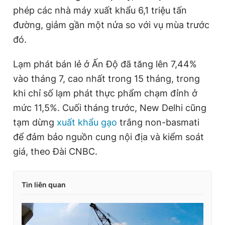
phép các nhà máy xuất khẩu 6,1 triệu tấn
Giấy phép xuất bản số 110/GP - BTTTT cấp ngày 24.3.2020
© 2003-2026 Bản quyền thuộc về Báo Thanh Niên. Cấm sao
đường, giảm gần một nửa so với vụ mùa trước
chép dưới mọi hình thức nếu không có sự chấp thuận bằng văn
bản. Phát triển bởi ePi Technologies, JSC.
đó.
Lạm phát bán lẻ ở Ấn Độ đã tăng lên 7,44%
vào tháng 7, cao nhất trong 15 tháng, trong
khi chỉ số lạm phát thực phẩm chạm đỉnh ở
mức 11,5%. Cuối tháng trước, New Delhi cũng
tạm dừng
xuất khẩu gạo
trắng non-basmati
để đảm bảo nguồn cung nội địa và kiểm soát
giá, theo Đài CNBC.
Tin liên quan