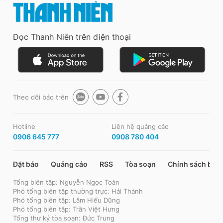
Đọc Thanh Niên trên điện thoại
Theo dõi báo trên
Hotline
Liên hệ quảng cáo
0906 645 777
0908 780 404
Đặt báo
Quảng cáo
RSS
Tòa soạn
Chính sách bảo
Tổng biên tập: Nguyễn Ngọc Toàn
Phó tổng biên tập thường trực: Hải Thành
Phó tổng biên tập: Lâm Hiếu Dũng
Phó tổng biên tập: Trần Việt Hưng
Tổng thư ký tòa soạn: Đức Trung