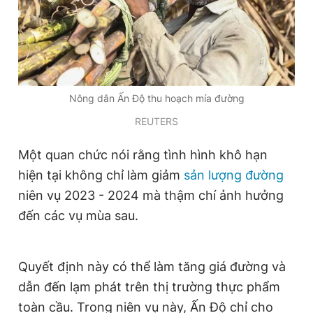
Đọc Thanh Niên trên điện thoại
Nông dân Ấn Độ thu hoạch mía đường
REUTERS
Theo dõi báo trên
Một quan chức nói rằng tình hình khô hạn
hiện tại không chỉ làm giảm
sản lượng đường
Hotline
Liên hệ quảng cáo
0906 645 777
0908 780 404
niên vụ 2023 - 2024 mà thậm chí ảnh hưởng
đến các vụ mùa sau.
Đặt báo
Quảng cáo
RSS
Tòa soạn
Chính sách bảo
Tổng biên tập: Nguyễn Ngọc Toàn
Quyết định này có thể làm tăng giá đường và
Phó tổng biên tập thường trực: Hải Thành
Phó tổng biên tập: Lâm Hiếu Dũng
dẫn đến lạm phát trên thị trường thực phẩm
Phó tổng biên tập: Trần Việt Hưng
Tổng thư ký tòa soạn: Đức Trung
toàn cầu. Trong niên vụ này, Ấn Độ chỉ cho