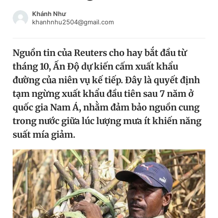
Chuyên mục khác
Khánh Như
Tin đã xem
khanhnhu2504@gmail.com
Chào ngày mới
Tin 24h
Đăng xuất
Nguồn tin của Reuters cho hay bắt đầu từ
Tin thị trường
Tin 360
tháng 10, Ấn Độ dự kiến cấm xuất khẩu
đường của niên vụ kế tiếp. Đây là quyết định
Video
Magazine
tạm ngừng xuất khẩu đầu tiên sau 7 năm ở
quốc gia Nam Á, nhằm đảm bảo nguồn cung
trong nước giữa lúc lượng mưa ít khiến năng
Sản phẩm khác
suất mía giảm.
Tiện ích
Bạn cần biết
Thông tin tòa soạn
Liên hệ quảng cáo