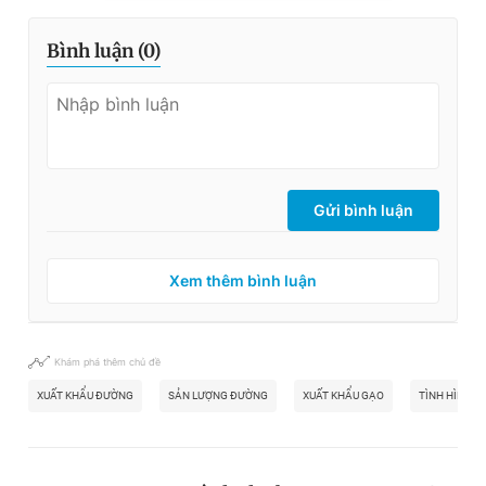
Bình luận (
0
)
Gửi bình luận
Xem thêm bình luận
Khám phá thêm chủ đề
XUẤT KHẨU ĐƯỜNG
SẢN LƯỢNG ĐƯỜNG
XUẤT KHẨU GẠO
TÌNH HÌNH K