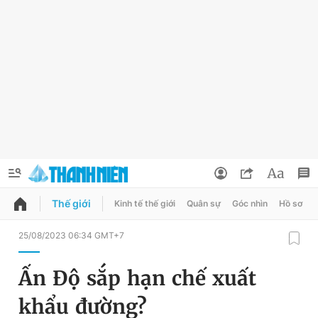
Thế giới
Kinh tế thế giới
Quân sự
Góc nhìn
Hồ sơ
QUẢNG CÁO
ĐẶT BÁO
25/08/2023 06:34 GMT+7
Thông tin tài khoản
Ấn Độ sắp hạn chế xuất
Đổi mật khẩu
Chuyên mục
khẩu đường?
Tin đã lưu