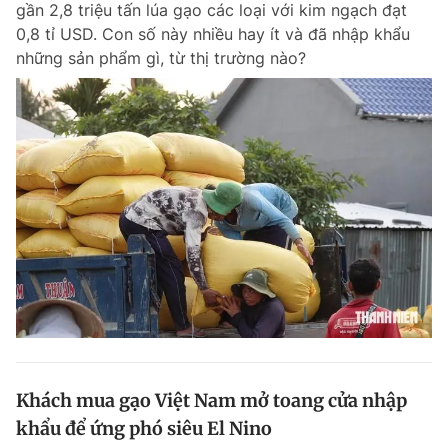
gần 2,8 triệu tấn lúa gạo các loại với kim ngạch đạt
Chuyên mục khác
0,8 tỉ USD. Con số này nhiều hay ít và đã nhập khẩu
Tin đã xem
những sản phẩm gì, từ thị trường nào?
Chào ngày mới
Tin 24h
Đăng xuất
Tin thị trường
Tin 360
Video
Magazine
Sản phẩm khác
Tiện ích
Bạn cần biết
Thông tin tòa soạn
Liên hệ quảng cáo
Khách mua gạo Việt Nam mở toang cửa nhập
khẩu để ứng phó siêu El Nino