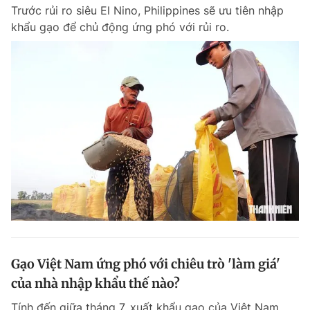
Trước rủi ro siêu El Nino, Philippines sẽ ưu tiên nhập
khẩu gạo để chủ động ứng phó với rủi ro.
Đọc Thanh Niên trên điện thoại
Theo dõi báo trên
Hotline
Liên hệ quảng cáo
0906 645 777
0908 780 404
Đặt báo
Quảng cáo
RSS
Tòa soạn
Chính sách bảo m
Tổng biên tập: Nguyễn Ngọc Toàn
Gạo Việt Nam ứng phó với chiêu trò 'làm giá'
Phó tổng biên tập thường trực: Hải Thành
Phó tổng biên tập: Lâm Hiếu Dũng
của nhà nhập khẩu thế nào?
Phó tổng biên tập: Trần Việt Hưng
Tổng thư ký tòa soạn: Đức Trung
Tính đến giữa tháng 7, xuất khẩu gạo của Việt Nam