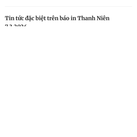
Tin tức đặc biệt trên báo in Thanh Niên
7.3.2026
Tin tức Doanh nghiệp chịu tác động kép vì chiến sự
Trung Đông; Thế khó của hạt gạo; Chiến sự Iran vượt
ngoài Trung Đông... là các thông tin hấp dẫn bạn đọc
có thể đón xem trên Báo Thanh Niên số ra ngày...