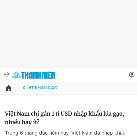
XUẤT KHẨU GẠO
QUẢNG CÁO
ĐẶT BÁO
Thông tin tài khoản
Việt Nam chi gần 1 tỉ USD nhập khẩu lúa gạo,
nhiều hay ít?
Đổi mật khẩu
Chuyên mục
Trong 6 tháng đầu năm nay, Việt Nam đã nhập khẩu
Tin đã lưu