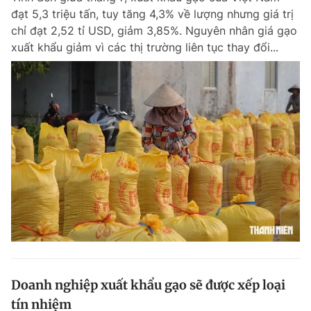
đạt 5,3 triệu tấn, tuy tăng 4,3% về lượng nhưng giá trị
Giấy phép xuất bản số 110/GP - BTTTT cấp ngày 24.3.2020
© 2003-2026 Bản quyền thuộc về Báo Thanh Niên. Cấm sao chép
chỉ đạt 2,52 tỉ USD, giảm 3,85%. Nguyên nhân giá gạo
dưới mọi hình thức nếu không có sự chấp thuận bằng văn bản.
xuất khẩu giảm vì các thị trường liên tục thay đổi...
Phát triển bởi ePi Technologies, JSC.
Doanh nghiệp xuất khẩu gạo sẽ được xếp loại
tín nhiệm