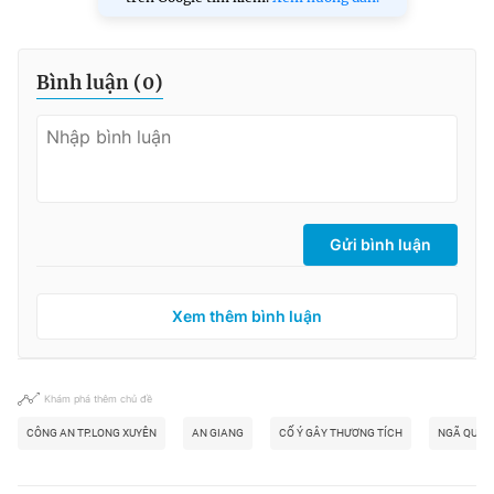
Bình luận (
0
)
Gửi bình luận
Xem thêm bình luận
Khám phá thêm chủ đề
CÔNG AN TP.LONG XUYÊN
AN GIANG
CỐ Ý GÂY THƯƠNG TÍCH
NGÃ QUỴ