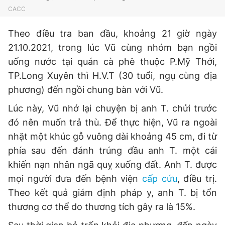
CACC
Giấy phép xuất bản số 110/GP - BTTTT cấp ngày 24.3.2020
© 2003-2026 Bản quyền thuộc về Báo Thanh Niên. Cấm sao
chép dưới mọi hình thức nếu không có sự chấp thuận bằng văn
Theo điều tra ban đầu, khoảng 21 giờ ngày
bản. Phát triển bởi ePi Technologies, JSC.
21.10.2021, trong lúc Vũ cùng nhóm bạn ngồi
uống nước tại quán cà phê thuộc P.Mỹ Thới,
TP.Long Xuyên thì H.V.T (30 tuổi, ngụ cùng địa
phương) đến ngồi chung bàn với Vũ.
Lúc này, Vũ nhớ lại chuyện bị anh T. chửi trước
đó nên muốn trả thù. Để thực hiện, Vũ ra ngoài
nhặt một khúc gỗ vuông dài khoảng 45 cm, đi từ
phía sau đến đánh trúng đầu anh T. một cái
khiến nạn nhân ngã quỵ xuống đất. Anh T. được
mọi người đưa đến bệnh viện
cấp cứu
, điều trị.
Theo kết quả giám định pháp y, anh T. bị tổn
thương cơ thể do thương tích gây ra là 15%.