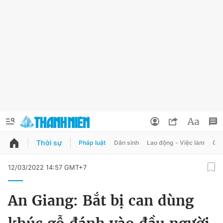
Thời sự
Pháp luật
Dân sinh
Lao động - Việc làm
Quy
QUẢNG CÁO
ĐẶT BÁO
12/03/2022 14:57 GMT+7
Thông tin tài khoản
An Giang: Bắt bị can dùng
Đổi mật khẩu
Chuyên mục
Tin đã lưu