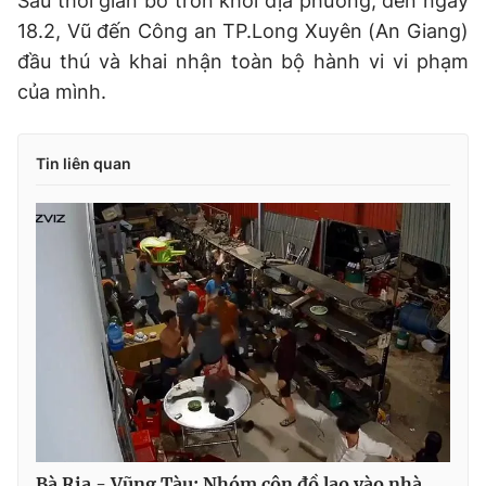
Sau thời gian bỏ trốn khỏi địa phương, đến ngày
18.2, Vũ đến Công an TP.Long Xuyên (An Giang)
đầu thú và khai nhận toàn bộ hành vi vi phạm
của mình.
Tin liên quan
Bà Rịa - Vũng Tàu: Nhóm côn đồ lao vào nhà