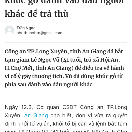
khúc gỗ đánh vào đầu người
Chuyên mục khác
khác để trả thù
Tin đã xem
Chào ngày mới
Tin 24h
Trần Ngọc
Đăng xuất
phuthuanbtn@gmail.com
Tin thị trường
Tin 360
Công an TP.Long Xuyên, tỉnh An Giang đã bắt
Video
Magazine
tạm giam Lê Ngọc Vũ (41 tuổi, trú xã Hội An,
H.Chợ Mới, tỉnh An Giang) để điều tra về hành
vi cố ý gây thương tích. Vũ đã dùng khúc gỗ từ
Sản phẩm khác
phía sau đánh vào đầu người khác.
Tiện ích
Bạn cần biết
Ngày 12.3, Cơ quan CSĐT Công an TP.Long
Thông tin tòa soạn
Liên hệ quảng cáo
Xuyên,
An Giang
cho biết, đơn vị vừa ra quyết
định khởi tố vụ án, khởi tố bị can và lệnh bắt tạm
giam Lê Ngọc Vũ (41 tuổi, ngụ xã Hội An, H.Chợ