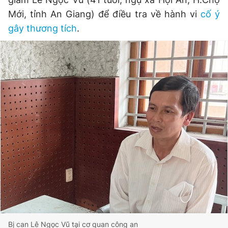
Mới, tỉnh An Giang) để điều tra về hành vi
cố ý
gây thương tích
.
Đọc Thanh Niên trên điện thoại
Theo dõi báo trên
Hotline
Liên hệ quảng cáo
0906 645 777
0908 780 404
Đặt báo
Quảng cáo
RSS
Tòa soạn
Chính sách bảo
Tổng biên tập: Nguyễn Ngọc Toàn
Phó tổng biên tập thường trực: Hải Thành
Phó tổng biên tập: Lâm Hiếu Dũng
Phó tổng biên tập: Trần Việt Hưng
Tổng thư ký tòa soạn: Đức Trung
Bị can Lê Ngọc Vũ tại cơ quan công an