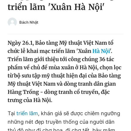
triển lãm 'Xuân Hà Nội'
Chuyên mục khác
Tin đã xem
Chào ngày mới
Tin 24h
Bách Nhật
Đăng xuất
Tin thị trường
Tin 360
Ngày 26.1, Bảo tàng Mỹ thuật Việt Nam tổ
chức lễ khai mạc triển lãm 'Xuân
Hà Nội
'.
Video
Magazine
Triển lãm giới thiệu tới công chúng 36 tác
phẩm về chủ đề mùa xuân ở Hà Nội, chọn lọc
từ bộ sưu tập mỹ thuật hiện đại của Bảo tàng
Sản phẩm khác
Mỹ thuật Việt Nam và dòng tranh dân gian
Tiện ích
Bạn cần biết
Hàng Trống - dòng tranh cổ truyền, đặc
trưng của Hà Nội.
Thông tin tòa soạn
Liên hệ quảng cáo
Tại
triển lãm
, khán giả sẽ được chiêm ngưỡng
những nét đẹp truyền thống của người dân
thủ đô như đi chợ hoa, đi chợ
tết
, bày mâm