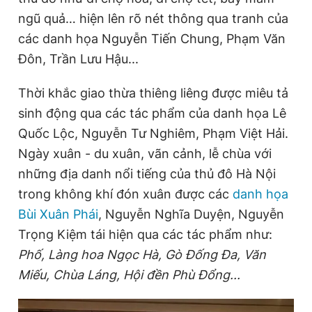
ngũ quả… hiện lên rõ nét thông qua tranh của
các danh họa Nguyễn Tiến Chung, Phạm Văn
Đọc Thanh Niên trên điện thoại
Đôn, Trần Lưu Hậu...
Thời khắc giao thừa thiêng liêng được miêu tả
sinh động qua các tác phẩm của danh họa Lê
Quốc Lộc, Nguyễn Tư Nghiêm, Phạm Việt Hải.
Theo dõi báo trên
Ngày xuân - du xuân, vãn cảnh, lễ chùa với
những địa danh nổi tiếng của thủ đô Hà Nội
Hotline
Liên hệ quảng cáo
0906 645 777
0908 780 404
trong không khí đón xuân được các
danh họa
Bùi Xuân Phái
, Nguyễn Nghĩa Duyện, Nguyễn
Đặt báo
Quảng cáo
RSS
Tòa soạn
Chính sách bảo
Trọng Kiệm tái hiện qua các tác phẩm như:
Tổng biên tập: Nguyễn Ngọc Toàn
Phố, Làng hoa Ngọc Hà, Gò Đống Đa, Văn
Phó tổng biên tập thường trực: Hải Thành
Miếu, Chùa Láng, Hội đền Phù Đổng...
Phó tổng biên tập: Lâm Hiếu Dũng
Phó tổng biên tập: Trần Việt Hưng
Tổng thư ký tòa soạn: Đức Trung