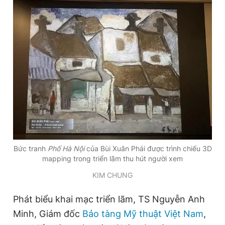
Giấy phép xuất bản số 110/GP - BTTTT cấp ngày 24.3.2020
© 2003-2026 Bản quyền thuộc về Báo Thanh Niên. Cấm sao
chép dưới mọi hình thức nếu không có sự chấp thuận bằng văn
bản. Phát triển bởi ePi Technologies, JSC.
Bức tranh
Phố Hà Nội
của Bùi Xuân Phái được trình chiếu 3D
mapping trong triển lãm thu hút người xem
KIM CHUNG
Phát biểu khai mạc triển lãm, TS Nguyễn Anh
Minh, Giám đốc
Bảo tàng Mỹ thuật Việt Nam
,