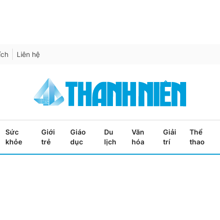
ích
Liên hệ
Sức
Giới
Giáo
Du
Văn
Giải
Thể
khỏe
trẻ
dục
lịch
hóa
trí
thao