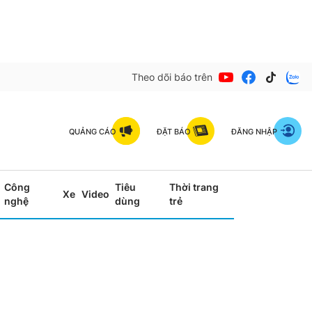
Theo dõi báo trên
QUẢNG CÁO
ĐẶT BÁO
ĐĂNG NHẬP
Công
Tiêu
Thời trang
Xe
Video
nghệ
dùng
trẻ