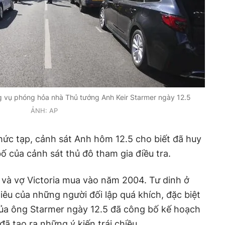
g vụ phóng hỏa nhà Thủ tướng Anh Keir Starmer ngày 12.5
ẢNH: AP
phức tạp, cảnh sát Anh hôm 12.5 cho biết đã huy
 của cảnh sát thủ đô tham gia điều tra.
và vợ Victoria mua vào năm 2004. Tư dinh ở
iêu của những người đối lập quá khích, đặc biệt
của ông Starmer ngày 12.5 đã công bố kế hoạch
đã tạo ra những ý kiến trái chiều.