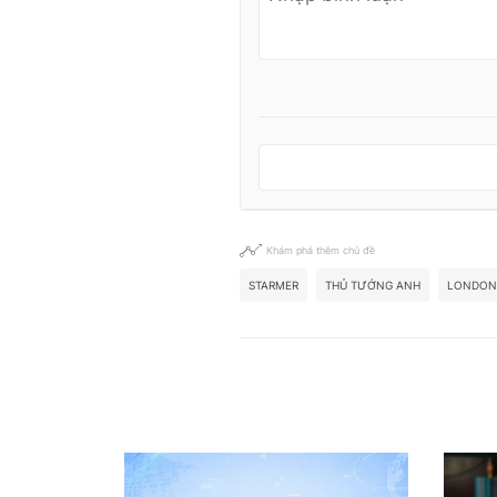
Khám phá thêm chủ đề
STARMER
THỦ TƯỚNG ANH
LONDON