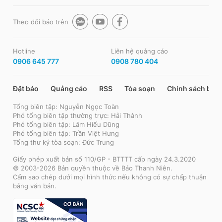
Theo dõi báo trên
Hotline
Liên hệ quảng cáo
0906 645 777
0908 780 404
Đặt báo
Quảng cáo
RSS
Tòa soạn
Chính sách bảo
Tổng biên tập: Nguyễn Ngọc Toàn
Phó tổng biên tập thường trực: Hải Thành
Phó tổng biên tập: Lâm Hiếu Dũng
Phó tổng biên tập: Trần Việt Hưng
Tổng thư ký tòa soạn: Đức Trung
Giấy phép xuất bản số 110/GP - BTTTT cấp ngày 24.3.2020
© 2003-2026 Bản quyền thuộc về Báo Thanh Niên.
Cấm sao chép dưới mọi hình thức nếu không có sự chấp thuận
bằng văn bản.