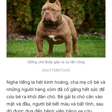
Đọc Thanh Niên trên điện thoại
Theo dõi báo trên
Giống chó Bully gây ra vụ tấn công
Hotline
Liên hệ quảng cáo
0906 645 777
0908 780 404
SHUTTERSTOCK
Đặt báo
Quảng cáo
RSS
Tòa soạn
Chính sách bảo
Nghe tiếng la hét kinh hoàng, cha mẹ cô bé và
những người hàng xóm đã cố gắng hết sức để
Tổng biên tập: Nguyễn Ngọc Toàn
Phó tổng biên tập thường trực: Hải Thành
cứu bé ra khỏi đàn chó. Bé gái bị chó cắn vào
Phó tổng biên tập: Lâm Hiếu Dũng
mặt và đầu, người bê bết máu và bất tỉnh, sau
Phó tổng biên tập: Trần Việt Hưng
Tổng thư ký tòa soạn: Đức Trung
đó được đưa đến bệnh viện bằng xe cứu