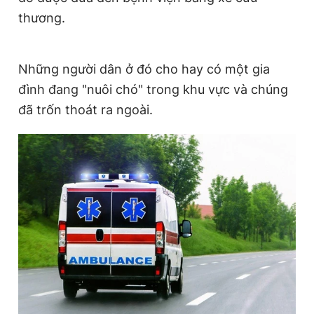
Giấy phép xuất bản số 110/GP - BTTTT cấp ngày 24.3.2020
thương.
© 2003-2026 Bản quyền thuộc về Báo Thanh Niên. Cấm sao
chép dưới mọi hình thức nếu không có sự chấp thuận bằng văn
bản. Phát triển bởi ePi Technologies, JSC.
Những người dân ở đó cho hay có một gia
đình đang "nuôi chó" trong khu vực và chúng
đã trốn thoát ra ngoài.