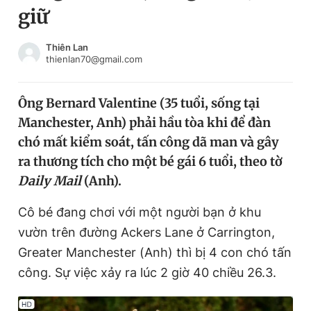
giữ
Chuyên mục khác
Tin đã xem
Chào ngày mới
Tin 24h
Thiên Lan
thienlan70@gmail.com
Đăng xuất
Tin thị trường
Tin 360
Ông Bernard Valentine (35 tuổi, sống tại
Manchester, Anh) phải hầu tòa khi để đàn
Video
Magazine
chó mất kiểm soát, tấn công dã man và gây
ra thương tích cho một bé gái 6 tuổi, theo tờ
Daily Mail
(Anh).
Sản phẩm khác
Tiện ích
Cô bé đang chơi với một người bạn ở khu
Bạn cần biết
vườn trên đường Ackers Lane ở Carrington,
Greater Manchester (Anh) thì bị 4 con chó tấn
Thông tin tòa soạn
Liên hệ quảng cáo
công. Sự việc xảy ra lúc 2 giờ 40 chiều 26.3.