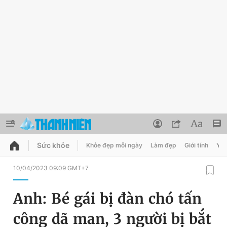
Sức khỏe
Khỏe đẹp mỗi ngày
Làm đẹp
Giới tính
Y t
QUẢNG CÁO
ĐẶT BÁO
10/04/2023 09:09 GMT+7
Thông tin tài khoản
Anh: Bé gái bị đàn chó tấn
Đổi mật khẩu
Chuyên mục
công dã man, 3 người bị bắt
Tin đã lưu