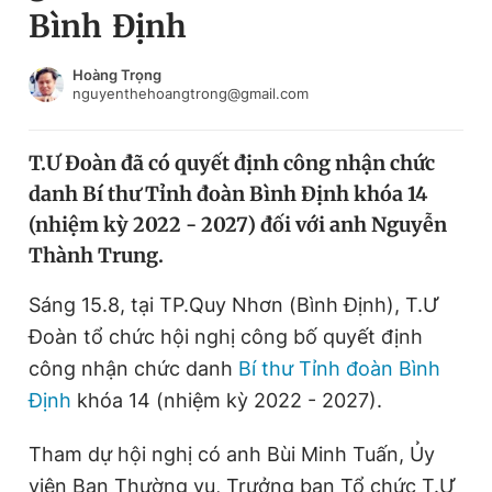
Bình Định
Chuyên mục khác
Tin đã xem
Chào ngày mới
Tin 24h
Hoàng Trọng
nguyenthehoangtrong@gmail.com
Đăng xuất
Tin thị trường
Tin 360
T.Ư Đoàn đã có quyết định công nhận chức
danh Bí thư Tỉnh đoàn Bình Định khóa 14
Video
Magazine
(nhiệm kỳ 2022 - 2027) đối với anh Nguyễn
Thành Trung.
Sản phẩm khác
Sáng 15.8, tại TP.Quy Nhơn (Bình Định), T.Ư
Tiện ích
Bạn cần biết
Đoàn tổ chức hội nghị công bố quyết định
công nhận chức danh
Bí thư Tỉnh đoàn Bình
Định
khóa 14 (nhiệm kỳ 2022 - 2027).
Thông tin tòa soạn
Liên hệ quảng cáo
Tham dự hội nghị có anh Bùi Minh Tuấn, Ủy
viên Ban Thường vụ, Trưởng ban Tổ chức T.Ư