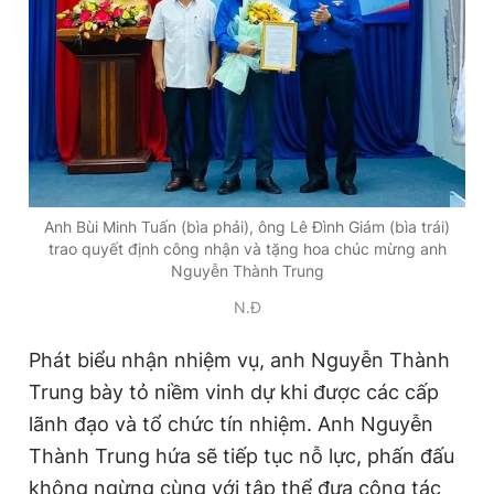
Giấy phép xuất bản số 110/GP - BTTTT cấp ngày 24.3.2020
© 2003-2026 Bản quyền thuộc về Báo Thanh Niên. Cấm sao
chép dưới mọi hình thức nếu không có sự chấp thuận bằng văn
bản. Phát triển bởi ePi Technologies, JSC.
Anh Bùi Minh Tuấn (bìa phải), ông Lê Đình Giám (bìa trái)
trao quyết định công nhận và tặng hoa chúc mừng anh
Nguyễn Thành Trung
N.Đ
Phát biểu nhận nhiệm vụ, anh Nguyễn Thành
Trung bày tỏ niềm vinh dự khi được các cấp
lãnh đạo và tổ chức tín nhiệm. Anh Nguyễn
Thành Trung hứa sẽ tiếp tục nỗ lực, phấn đấu
không ngừng cùng với tập thể đưa công tác