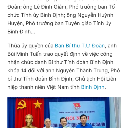
Đoàn; ông Lê Đình Giám, Phó trưởng ban Tổ
chức Tỉnh ủy Bình Định; ông Nguyễn Huỳnh
Đọc Thanh Niên trên điện thoại
Huyện, Phó trưởng ban Tuyên giáo Tỉnh ủy
Bình Định…
Thừa ủy quyền của
Ban Bí thư T.Ư Đoàn
, anh
Bùi Minh Tuấn trao quyết định về việc công
Theo dõi báo trên
nhận chức danh Bí thư Tỉnh đoàn Bình Định
khóa 14 đối với anh Nguyễn Thành Trung, Phó
Hotline
Liên hệ quảng cáo
0906 645 777
0908 780 404
bí thư Tỉnh đoàn Bình Định, Chủ tịch Hội Liên
hiệp thanh niên Việt Nam tỉnh
Bình Định
.
Đặt báo
Quảng cáo
RSS
Tòa soạn
Chính sách bảo
Tổng biên tập: Nguyễn Ngọc Toàn
Phó tổng biên tập thường trực: Hải Thành
Phó tổng biên tập: Lâm Hiếu Dũng
Phó tổng biên tập: Trần Việt Hưng
Tổng thư ký tòa soạn: Đức Trung