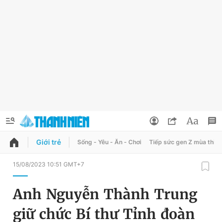
Giới trẻ
Sống - Yêu - Ăn - Chơi
Tiếp sức gen Z mùa thi
QUẢNG CÁO
ĐẶT BÁO
15/08/2023 10:51 GMT+7
Thông tin tài khoản
Anh Nguyễn Thành Trung
Đổi mật khẩu
Chuyên mục
giữ chức Bí thư Tỉnh đoàn
Tin đã lưu