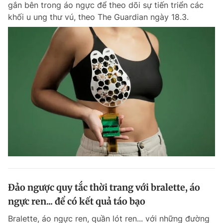
gắn bên trong áo ngực để theo dõi sự tiến triển các
Chuyên mục khác
khối u ung thư vú, theo The Guardian ngày 18.3.
Tin đã xem
Chào ngày mới
Tin 24h
Đăng xuất
Tin thị trường
Tin 360
Video
Magazine
Sản phẩm khác
Tiện ích
Bạn cần biết
Thông tin tòa soạn
Liên hệ quảng cáo
Đảo ngược quy tắc thời trang với bralette, áo
ngực ren... để có kết quả táo bạo
Bralette, áo ngực ren, quần lót ren... với những đường