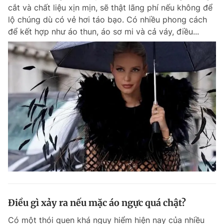
cắt và chất liệu xịn mịn, sẽ thật lãng phí nếu không để
lộ chúng dù có vẻ hơi táo bạo. Có nhiều phong cách
để kết hợp như áo thun, áo sơ mi và cả váy, điều...
Đọc Thanh Niên trên điện thoại
Theo dõi báo trên
Hotline
Liên hệ quảng cáo
0906 645 777
0908 780 404
Đặt báo
Quảng cáo
RSS
Tòa soạn
Chính sách bảo m
Tổng biên tập: Nguyễn Ngọc Toàn
Phó tổng biên tập thường trực: Hải Thành
Phó tổng biên tập: Lâm Hiếu Dũng
Điều gì xảy ra nếu mặc áo ngực quá chật?
Phó tổng biên tập: Trần Việt Hưng
Tổng thư ký tòa soạn: Đức Trung
Có một thói quen khá nguy hiểm hiện nay của nhiều