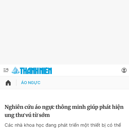
ÁO NGỰC
QUẢNG CÁO
ĐẶT BÁO
Thông tin tài khoản
Nghiên cứu áo ngực thông minh giúp phát hiện
ung thư vú từ sớm
Đổi mật khẩu
Chuyên mục
Các nhà khoa học đang phát triển một thiết bị có thể
Tin đã lưu