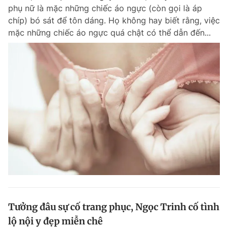
phụ nữ là mặc những chiếc áo ngực (còn gọi là áp
Giấy phép xuất bản số 110/GP - BTTTT cấp ngày 24.3.2020
© 2003-2026 Bản quyền thuộc về Báo Thanh Niên. Cấm sao chép
chíp) bó sát để tôn dáng. Họ không hay biết rằng, việc
dưới mọi hình thức nếu không có sự chấp thuận bằng văn bản.
mặc những chiếc áo ngực quá chật có thể dẫn đến...
Phát triển bởi ePi Technologies, JSC.
Tưởng đâu sự cố trang phục, Ngọc Trinh cố tình
lộ nội y đẹp miễn chê