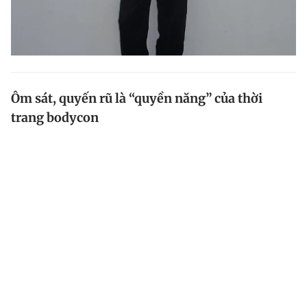
Ôm sát, quyến rũ là “quyền năng” của thời
trang bodycon
Bodycon là phong cách ăn mặc với những items ôm
sát cơ thể, được làm bằng chất vải co giãn, đề cao sự
quyến rũ và tôn vinh đường cong cơ thể người phụ nữ.
Thời trang bodycon giúp phái đẹp tỏa sáng trong...