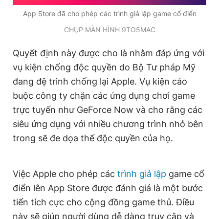
Giấy phép xuất bản số 110/GP - BTTTT cấp ngày 24.3.2020
App Store đã cho phép các trình giả lập game cổ điển
© 2003-2026 Bản quyền thuộc về Báo Thanh Niên. Cấm sao
chép dưới mọi hình thức nếu không có sự chấp thuận bằng văn
CHỤP MÀN HÌNH 9TO5MAC
bản. Phát triển bởi ePi Technologies, JSC.
Quyết định này được cho là nhằm đáp ứng với
vụ kiện chống độc quyền do Bộ Tư pháp Mỹ
đang đệ trình chống lại Apple. Vụ kiện cáo
buộc công ty chặn các ứng dụng chơi game
trực tuyến như GeForce Now và cho rằng các
siêu ứng dụng với nhiều chương trình nhỏ bên
trong sẽ đe dọa thế độc quyền của họ.
Việc Apple cho phép các
trình giả lập
game cổ
điển lên App Store được đánh giá là một bước
tiến tích cực cho cộng đồng game thủ. Điều
này sẽ giúp người dùng dễ dàng truy cập và