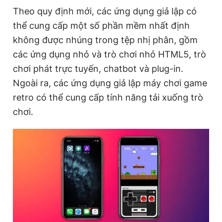
Theo quy định mới, các ứng dụng giả lập có
thể cung cấp một số phần mềm nhất định
Đọc Thanh Niên trên điện thoại
không được nhúng trong tệp nhị phân, gồm
các ứng dụng nhỏ và trò chơi nhỏ HTML5, trò
chơi phát trực tuyến, chatbot và plug-in.
Ngoài ra, các ứng dụng giả lập máy chơi game
Theo dõi báo trên
retro có thể cung cấp tính năng tải xuống trò
chơi.
Hotline
Liên hệ quảng cáo
0906 645 777
0908 780 404
Đặt báo
Quảng cáo
RSS
Tòa soạn
Chính sách bảo
Tổng biên tập: Nguyễn Ngọc Toàn
Phó tổng biên tập thường trực: Hải Thành
Phó tổng biên tập: Lâm Hiếu Dũng
Phó tổng biên tập: Trần Việt Hưng
Tổng thư ký tòa soạn: Đức Trung