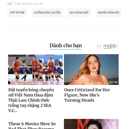
Khám phá thêm chủ đề
APP STORE
CHỐNG ĐỘC QUYỀN
QUY ĐỊNH MỚI
NGƯỜI HÂM MỘ