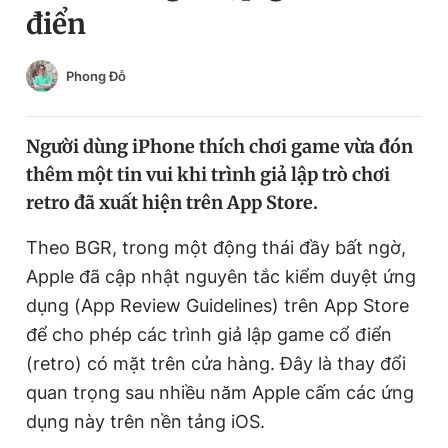
điển
Chuyên mục khác
Tin đã xem
Chào ngày mới
Tin 24h
Phong Đỗ
Đăng xuất
Tin thị trường
Tin 360
Người dùng iPhone thích chơi game vừa đón
thêm một tin vui khi trình giả lập trò chơi
Video
Magazine
retro đã xuất hiện trên App Store.
Theo BGR, trong một động thái đầy bất ngờ,
Sản phẩm khác
Apple đã cập nhật nguyên tắc kiểm duyệt ứng
Tiện ích
dụng (App Review Guidelines) trên App Store
Bạn cần biết
để cho phép các trình giả lập game cổ điển
(retro) có mặt trên cửa hàng. Đây là thay đổi
Thông tin tòa soạn
Liên hệ quảng cáo
quan trọng sau nhiều năm Apple cấm các ứng
dụng này trên nền tảng iOS.