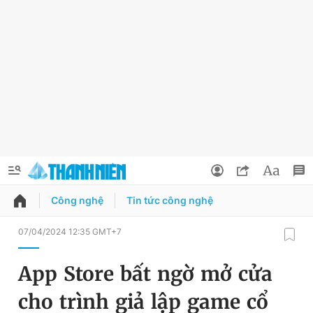
Công nghệ
Tin tức công nghệ
QUẢNG CÁO
ĐẶT BÁO
07/04/2024 12:35 GMT+7
Thông tin tài khoản
App Store bất ngờ mở cửa
Đổi mật khẩu
Chuyên mục
cho trình giả lập game cổ
Tin đã lưu