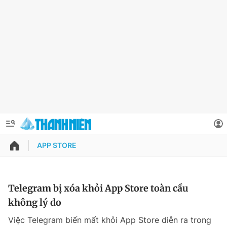
APP STORE
QUẢNG CÁO
ĐẶT BÁO
Thông tin tài khoản
Telegram bị xóa khỏi App Store toàn cầu
không lý do
Đổi mật khẩu
Chuyên mục
Việc Telegram biến mất khỏi App Store diễn ra trong
Tin đã lưu