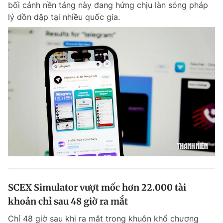
bối cảnh nền tảng này đang hứng chịu làn sóng pháp
Chuyên mục khác
lý dồn dập tại nhiều quốc gia.
Tin đã xem
Chào ngày mới
Tin 24h
Đăng xuất
Tin thị trường
Tin 360
Video
Magazine
Sản phẩm khác
Tiện ích
Bạn cần biết
Thông tin tòa soạn
Liên hệ quảng cáo
SCEX Simulator vượt mốc hơn 22.000 tài
khoản chỉ sau 48 giờ ra mắt
Chỉ 48 giờ sau khi ra mắt trong khuôn khổ chương