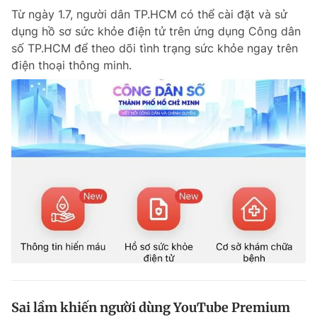
Từ ngày 1.7, người dân TP.HCM có thể cài đặt và sử
Giấy phép xuất bản số 110/GP - BTTTT cấp ngày 24.3.2020
© 2003-2026 Bản quyền thuộc về Báo Thanh Niên. Cấm sao chép
dụng hồ sơ sức khỏe điện tử trên ứng dụng Công dân
dưới mọi hình thức nếu không có sự chấp thuận bằng văn bản.
số TP.HCM để theo dõi tình trạng sức khỏe ngay trên
Phát triển bởi ePi Technologies, JSC.
điện thoại thông minh.
Sai lầm khiến người dùng YouTube Premium