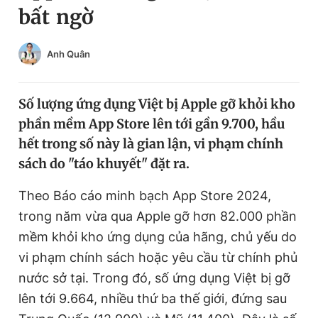
bất ngờ
Chuyên mục khác
Tin đã xem
Chào ngày mới
Tin 24h
Anh Quân
Đăng xuất
Tin thị trường
Tin 360
Số lượng ứng dụng Việt bị Apple gỡ khỏi kho
phần mềm App Store lên tới gần 9.700, hầu
Video
Magazine
hết trong số này là gian lận, vi phạm chính
sách do "táo khuyết" đặt ra.
Sản phẩm khác
Theo Báo cáo minh bạch App Store 2024,
trong năm vừa qua Apple gỡ hơn 82.000 phần
Tiện ích
Bạn cần biết
mềm khỏi kho ứng dụng của hãng, chủ yếu do
vi phạm chính sách hoặc yêu cầu từ chính phủ
Thông tin tòa soạn
Liên hệ quảng cáo
nước sở tại. Trong đó, số ứng dụng Việt bị gỡ
lên tới 9.664, nhiều thứ ba thế giới, đứng sau