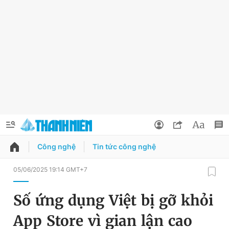
Công nghệ
Tin tức công nghệ
QUẢNG CÁO
ĐẶT BÁO
05/06/2025 19:14 GMT+7
Thông tin tài khoản
Số ứng dụng Việt bị gỡ khỏi
Đổi mật khẩu
Chuyên mục
App Store vì gian lận cao
Tin đã lưu