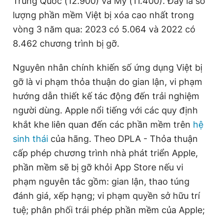
Trung Quốc (12.900) và Mỹ (11.400). Đây là số
lượng phần mềm Việt bị xóa cao nhất trong
vòng 3 năm qua: 2023 có 5.064 và 2022 có
Đọc Thanh Niên trên điện thoại
8.462 chương trình bị gỡ.
Nguyên nhân chính khiến số ứng dụng Việt bị
gỡ là vi phạm thỏa thuận do gian lận, vi phạm
Theo dõi báo trên
hướng dẫn thiết kế tác động đến trải nghiệm
người dùng. Apple nổi tiếng với các quy định
Hotline
Liên hệ quảng cáo
khắt khe liên quan đến các phần mềm trên
hệ
0906 645 777
0908 780 404
sinh thái
của hãng. Theo DPLA - Thỏa thuận
cấp phép chương trình nhà phát triển Apple,
Đặt báo
Quảng cáo
RSS
Tòa soạn
Chính sách bảo
phần mềm sẽ bị gỡ khỏi App Store nếu vi
Tổng biên tập: Nguyễn Ngọc Toàn
phạm nguyên tắc gồm: gian lận, thao túng
Phó tổng biên tập thường trực: Hải Thành
đánh giá, xếp hạng; vi phạm quyền sở hữu trí
Phó tổng biên tập: Lâm Hiếu Dũng
Phó tổng biên tập: Trần Việt Hưng
tuệ; phân phối trái phép phần mềm của Apple;
Tổng thư ký tòa soạn: Đức Trung