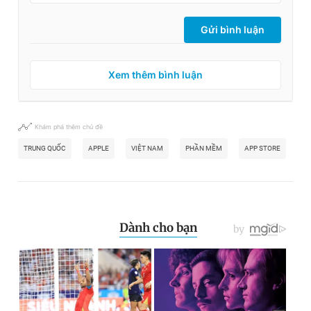
Gửi bình luận
Xem thêm bình luận
Khám phá thêm chủ đề
TRUNG QUỐC
APPLE
VIỆT NAM
PHẦN MỀM
APP STORE
ỨN