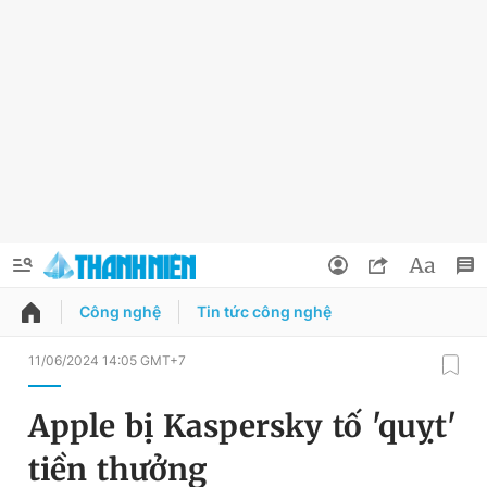
Công nghệ
Tin tức công nghệ
QUẢNG CÁO
ĐẶT BÁO
11/06/2024 14:05 GMT+7
Thông tin tài khoản
Apple bị Kaspersky tố 'quỵt'
Đổi mật khẩu
Chuyên mục
tiền thưởng
Tin đã lưu