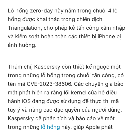
Giấy phép xuất bản số 110/GP - BTTTT cấp ngày 24.3.2020
Lỗ hổng zero-day này nằm trong chuỗi 4 lỗ
© 2003-2026 Bản quyền thuộc về Báo Thanh Niên. Cấm sao
chép dưới mọi hình thức nếu không có sự chấp thuận bằng văn
hổng được khai thác trong chiến dịch
bản. Phát triển bởi ePi Technologies, JSC.
Triangulation, cho phép kẻ tấn công xâm nhập
và kiểm soát hoàn toàn các thiết bị iPhone bị
ảnh hưởng.
Thậm chí, Kaspersky còn thiết kế ngược một
trong những lỗ hổng trong chuỗi tấn công, có
tên mã CVE-2023-38606. Các chuyên gia bảo
mật phát hiện ra rằng lõi kernel của hệ điều
hành iOS đang được sử dụng để thực thi mã
tùy ý và nâng cao đặc quyền của người dùng.
Kaspersky đã phân tích và báo cáo về một
trong những
lỗ hổng
này, giúp Apple phát