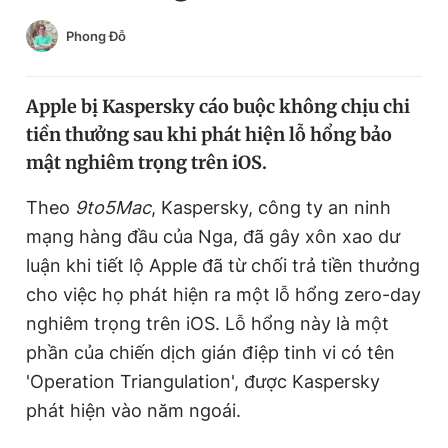
Chuyên mục khác
Phong Đỗ
Tin đã xem
Chào ngày mới
Tin 24h
Đăng xuất
Apple bị Kaspersky cáo buộc không chịu chi
Tin thị trường
Tin 360
tiền thưởng sau khi phát hiện lỗ hổng bảo
mật nghiêm trọng trên iOS.
Video
Magazine
Theo
9to5Mac
, Kaspersky, công ty an ninh
mạng hàng đầu của Nga, đã gây xôn xao dư
luận khi tiết lộ Apple đã từ chối trả tiền thưởng
Sản phẩm khác
cho việc họ phát hiện ra một lỗ hổng zero-day
Tiện ích
Bạn cần biết
nghiêm trọng trên iOS. Lỗ hổng này là một
phần của chiến dịch gián điệp tinh vi có tên
Thông tin tòa soạn
Liên hệ quảng cáo
'Operation Triangulation', được Kaspersky
phát hiện vào năm ngoái.