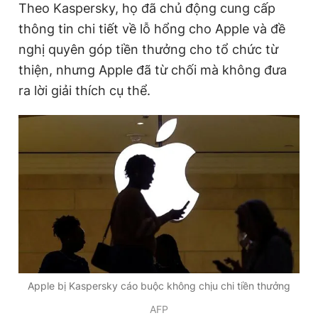
Theo Kaspersky, họ đã chủ động cung cấp
thông tin chi tiết về lỗ hổng cho Apple và đề
nghị quyên góp tiền thưởng cho tổ chức từ
Đọc Thanh Niên trên điện thoại
thiện, nhưng Apple đã từ chối mà không đưa
ra lời giải thích cụ thể.
Theo dõi báo trên
Hotline
Liên hệ quảng cáo
0906 645 777
0908 780 404
Đặt báo
Quảng cáo
RSS
Tòa soạn
Chính sách bảo
Tổng biên tập: Nguyễn Ngọc Toàn
Phó tổng biên tập thường trực: Hải Thành
Phó tổng biên tập: Lâm Hiếu Dũng
Apple bị Kaspersky cáo buộc không chịu chi tiền thưởng
Phó tổng biên tập: Trần Việt Hưng
Tổng thư ký tòa soạn: Đức Trung
AFP