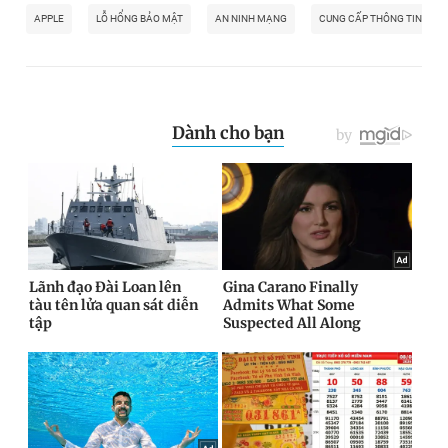
APPLE
LỖ HỔNG BẢO MẬT
AN NINH MẠNG
CUNG CẤP THÔNG TIN