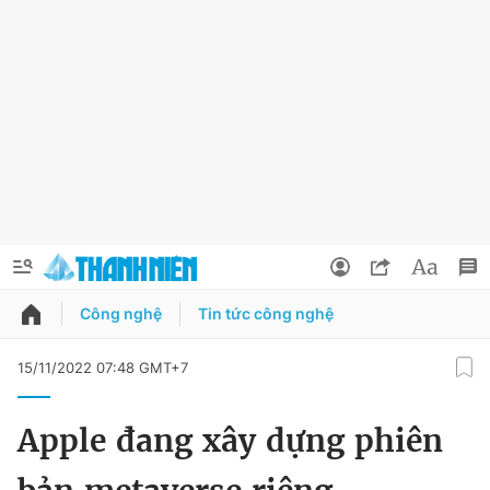
Công nghệ
Tin tức công nghệ
QUẢNG CÁO
ĐẶT BÁO
15/11/2022 07:48 GMT+7
Thông tin tài khoản
Apple đang xây dựng phiên
Đổi mật khẩu
Chuyên mục
Tin đã lưu