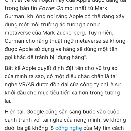
Giấy phép xuất bản số 110/GP - BTTTT cấp ngày 24.3.2020
trong bản tin
Power On
mới nhất từ Mark
© 2003-2026 Bản quyền thuộc về Báo Thanh Niên. Cấm sao
Gurman, khi ông nói rằng Apple có thể đang xây
chép dưới mọi hình thức nếu không có sự chấp thuận bằng văn
bản. Phát triển bởi ePi Technologies, JSC.
dựng một môi trường ảo tương tự như
metaverse của Mark Zuckerberg. Tuy nhiên,
Gurman cho rằng thuật ngữ metaverse sẽ không
được Apple sử dụng và hãng sẽ dùng một tên
gọi khác để tránh bị "đụng hàng".
Bất kể Apple quyết định đặt tên cho vũ trụ ảo
của mình ra sao, có một điều chắc chắn là tai
nghe VR/AR được đồn đại của công ty chỉ là sự
khởi đầu cho mục tiêu tiến xa hơn trong tương
lai.
Hiện tại, Google cũng sẵn sàng bước vào cuộc
cạnh tranh với tai nghe của riêng mình, sẽ không
dưới ba gã khổng lồ
công nghệ
của Mỹ tìm cách