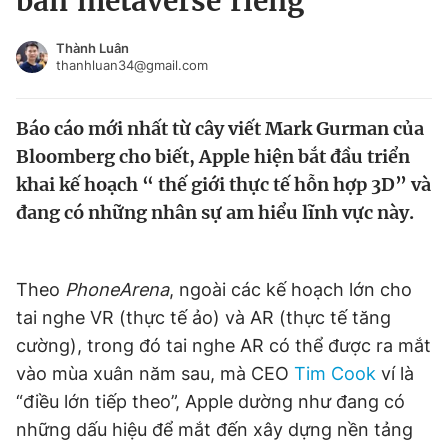
bản metaverse riêng
Chuyên mục khác
Tin đã xem
Thành Luân
thanhluan34@gmail.com
Chào ngày mới
Tin 24h
Đăng xuất
Báo cáo mới nhất từ cây viết Mark Gurman của
Tin thị trường
Tin 360
Bloomberg cho biết, Apple hiện bắt đầu triển
khai kế hoạch “ thế giới thực tế hỗn hợp 3D” và
Video
Magazine
đang có những nhân sự am hiểu lĩnh vực này.
Sản phẩm khác
Theo
PhoneArena
, ngoài các kế hoạch lớn cho
Tiện ích
Bạn cần biết
tai nghe VR (thực tế ảo) và AR (thực tế tăng
cường), trong đó tai nghe AR có thể được ra mắt
Thông tin tòa soạn
Liên hệ quảng cáo
vào mùa xuân năm sau, mà CEO
Tim Cook
ví là
“điều lớn tiếp theo”, Apple dường như đang có
những dấu hiệu để mắt đến xây dựng nền tảng