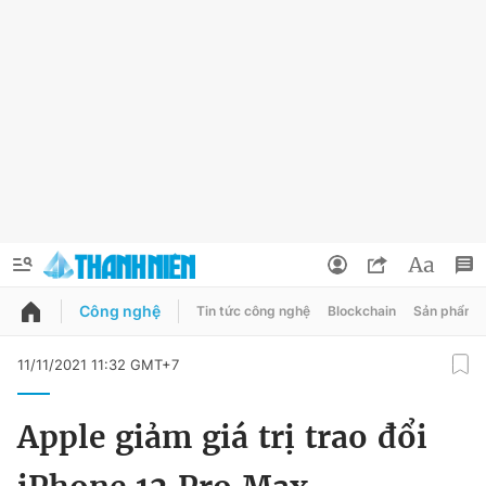
Công nghệ
Tin tức công nghệ
Blockchain
Sản phẩm
QUẢNG CÁO
ĐẶT BÁO
11/11/2021 11:32 GMT+7
Thông tin tài khoản
Apple giảm giá trị trao đổi
Đổi mật khẩu
Chuyên mục
Tin đã lưu