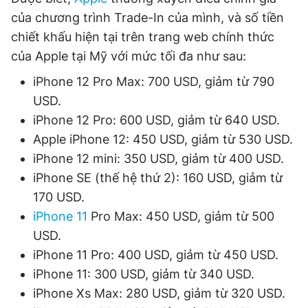
Giấy phép xuất bản số 110/GP - BTTTT cấp ngày 24.3.2020
của chương trình Trade-In của mình, và số tiền
© 2003-2026 Bản quyền thuộc về Báo Thanh Niên. Cấm sao
chiết khấu hiện tại trên trang web chính thức
chép dưới mọi hình thức nếu không có sự chấp thuận bằng văn
bản. Phát triển bởi ePi Technologies, JSC.
của Apple tại Mỹ với mức tối đa như sau:
iPhone 12 Pro Max: 700 USD, giảm từ 790
USD.
iPhone 12 Pro: 600 USD, giảm từ 640 USD.
Apple iPhone 12: 450 USD, giảm từ 530 USD.
iPhone 12 mini: 350 USD, giảm từ 400 USD.
iPhone SE (thế hệ thứ 2): 160 USD, giảm từ
170 USD.
iPhone 11
Pro Max: 450 USD, giảm từ 500
USD.
iPhone 11 Pro: 400 USD, giảm từ 450 USD.
iPhone 11: 300 USD, giảm từ 340 USD.
iPhone Xs Max: 280 USD, giảm từ 320 USD.