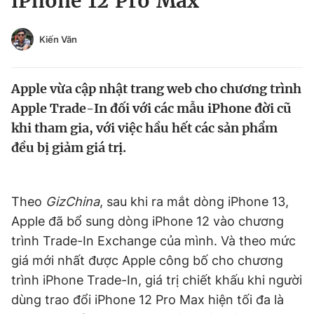
iPhone 12 Pro Max
Chuyên mục khác
Tin đã xem
Kiến Văn
Chào ngày mới
Tin 24h
Đăng xuất
Apple vừa cập nhật trang web cho chương trình
Tin thị trường
Tin 360
Apple Trade-In đối với các mẫu iPhone đời cũ
khi tham gia, với việc hầu hết các sản phẩm
Video
Magazine
đều bị giảm giá trị.
Sản phẩm khác
Theo
GizChina
, sau khi ra mắt dòng iPhone 13,
Tiện ích
Bạn cần biết
Apple đã bổ sung dòng iPhone 12 vào chương
trình Trade-In Exchange của mình. Và theo mức
Thông tin tòa soạn
Liên hệ quảng cáo
giá mới nhất được Apple công bố cho chương
trình iPhone Trade-In, giá trị chiết khấu khi người
dùng trao đổi iPhone 12 Pro Max hiện tối đa là