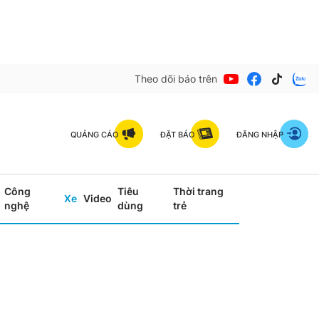
Theo dõi báo trên
QUẢNG CÁO
ĐẶT BÁO
ĐĂNG NHẬP
Công
Tiêu
Thời trang
Xe
Video
nghệ
dùng
trẻ