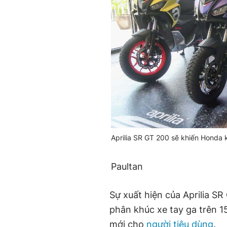
Aprilia SR GT 200 sẽ khiến Honda 
Paultan
Sự xuất hiện của Aprilia S
phân khúc xe tay ga trên 1
mới cho
người tiêu dùng
.