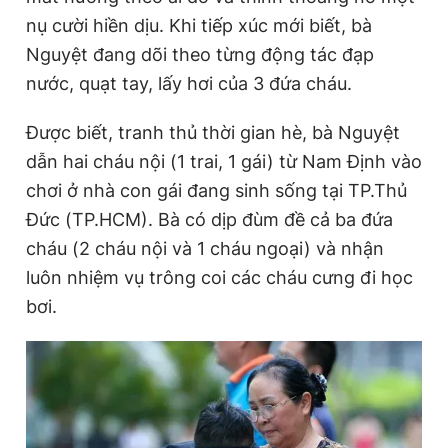
nụ cười hiền dịu. Khi tiếp xúc mới biết, bà
Nguyệt đang dõi theo từng động tác đạp
Đọc Thanh Niên trên điện thoại
nước, quạt tay, lấy hơi của 3 đứa cháu.
Được biết, tranh thủ thời gian hè, bà Nguyệt
dẫn hai cháu nội (1 trai, 1 gái) từ Nam Định vào
chơi ở nhà con gái đang sinh sống tại TP.Thủ
Theo dõi báo trên
Đức (TP.HCM). Bà có dịp đùm đề cả ba đứa
cháu (2 cháu nội và 1 cháu ngoại) và nhận
Hotline
Liên hệ quảng cáo
0906 645 777
0908 780 404
luôn nhiệm vụ trông coi các cháu cưng đi học
bơi.
Đặt báo
Quảng cáo
RSS
Tòa soạn
Chính sách bảo
Tổng biên tập: Nguyễn Ngọc Toàn
Phó tổng biên tập thường trực: Hải Thành
Phó tổng biên tập: Lâm Hiếu Dũng
Phó tổng biên tập: Trần Việt Hưng
Tổng thư ký tòa soạn: Đức Trung