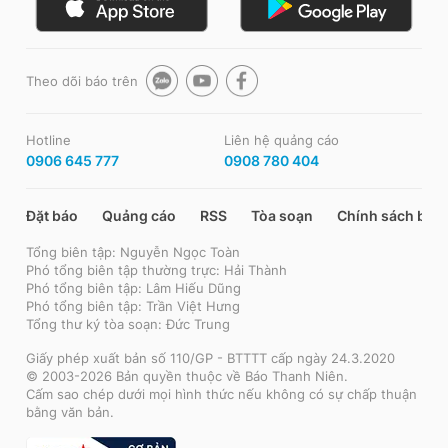
Theo dõi báo trên
Hotline
Liên hệ quảng cáo
0906 645 777
0908 780 404
Đặt báo
Quảng cáo
RSS
Tòa soạn
Chính sách bảo
Tổng biên tập: Nguyễn Ngọc Toàn
Phó tổng biên tập thường trực: Hải Thành
Phó tổng biên tập: Lâm Hiếu Dũng
Phó tổng biên tập: Trần Việt Hưng
Tổng thư ký tòa soạn: Đức Trung
Giấy phép xuất bản số 110/GP - BTTTT cấp ngày 24.3.2020
© 2003-2026 Bản quyền thuộc về Báo Thanh Niên.
Cấm sao chép dưới mọi hình thức nếu không có sự chấp thuận
bằng văn bản.