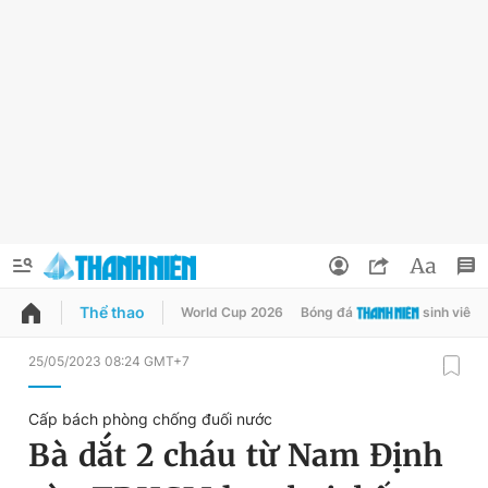
Thể thao
World Cup 2026
Bóng đá
sinh viên
QUẢNG CÁO
ĐẶT BÁO
25/05/2023 08:24 GMT+7
Thông tin tài khoản
Cấp bách phòng chống đuối nước
Đổi mật khẩu
Bà dắt 2 cháu từ Nam Định
Chuyên mục
Tin đã lưu