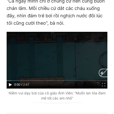
"Cả ngày mình chỉ ở chung cư nên cũng buồn
chán lắm. Mỗi chiều cứ dắt các cháu xuống
đây, nhìn đám trẻ bơi rồi nghịch nước đôi lúc
tôi cũng cười theo", bà nói.
C
0:00
/
D
2:47
u
u
Niềm vui dạy bơi của cô giáo Ánh Viên: “Muốn lan tỏa đam
mê tới các em nhỏ”
r
r
r
a