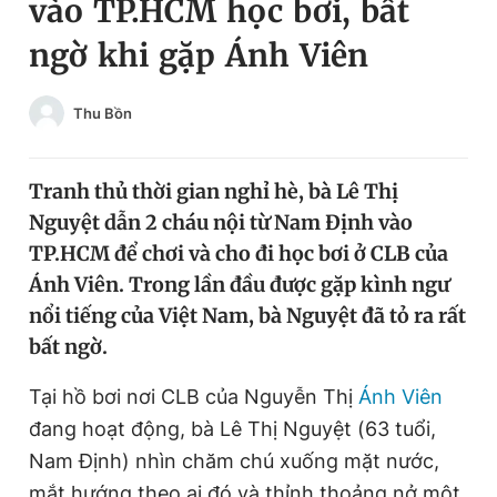
vào TP.HCM học bơi, bất
Chuyên mục khác
ngờ khi gặp Ánh Viên
Tin đã xem
Chào ngày mới
Tin 24h
Đăng xuất
Thu Bồn
Tin thị trường
Tin 360
Tranh thủ thời gian nghỉ hè, bà Lê Thị
Video
Magazine
Nguyệt dẫn 2 cháu nội từ Nam Định vào
TP.HCM để chơi và cho đi học bơi ở CLB của
Ánh Viên. Trong lần đầu được gặp kình ngư
Sản phẩm khác
nổi tiếng của Việt Nam, bà Nguyệt đã tỏ ra rất
Tiện ích
Bạn cần biết
bất ngờ.
Tại hồ bơi nơi CLB của Nguyễn Thị
Ánh Viên
Thông tin tòa soạn
Liên hệ quảng cáo
đang hoạt động, bà Lê Thị Nguyệt (63 tuổi,
Nam Định) nhìn chăm chú xuống mặt nước,
mắt hướng theo ai đó và thỉnh thoảng nở một