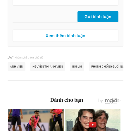
Gửi bình luận
Xem thêm bình luận
Khám phá thêm chủ đề
ÁNH VIÊN
NGUYỄN THỊ ÁNH VIÊN
BƠI LỘI
PHÒNG CHỐNG ĐUỐI NƯỚC