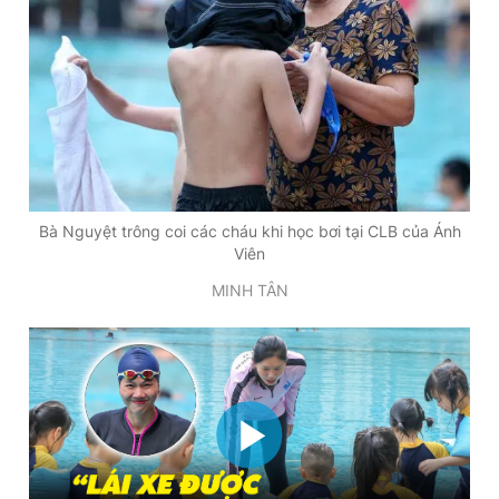
Giấy phép xuất bản số 110/GP - BTTTT cấp ngày 24.3.2020
© 2003-2026 Bản quyền thuộc về Báo Thanh Niên. Cấm sao
chép dưới mọi hình thức nếu không có sự chấp thuận bằng văn
bản. Phát triển bởi ePi Technologies, JSC.
Bà Nguyệt trông coi các cháu khi học bơi tại CLB của Ánh
Viên
MINH TÂN