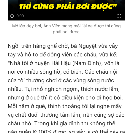
0:00
Mở lớp dạy bơi, Ánh Viên mong mỏi ‘lái xe được thì cũng
phải bơi được’
Ngồi trên hàng ghế chờ, bà Nguyệt vừa vẫy
tay và hô to để động viên các cháu, vừa kể:
"Nhà tôi ở huyện Hải Hậu (Nam Định), vốn là
nơi có nhiều sông hồ, có biển. Các cháu nội
của tôi thường chơi ở các vùng sông nước
nhiều. Tụi nhỏ nghịch ngợm, thích nước lắm,
nhưng ở quê thì ít có điều kiện cho đi học bơi.
Mỗi năm ở quê, thỉnh thoảng tôi lại nghe mấy
vụ chết đuối thương tâm lắm, nên cũng sợ các
cháu nhỏ. Trong khi gia đình thì không thể
nào quản lý 100% được, sơ sẩy là có thể xảy ra