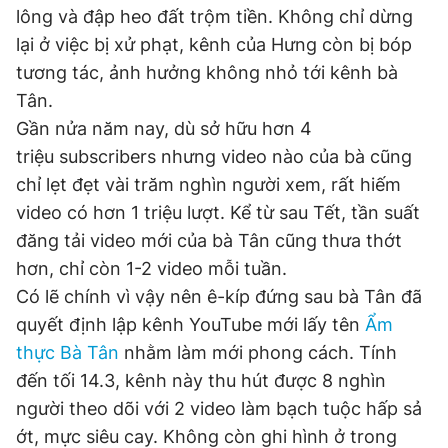
lông và đập heo đất trộm tiền. Không chỉ dừng
lại ở việc bị xử phạt, kênh của Hưng còn bị bóp
Đọc Thanh Niên trên điện thoại
tương tác, ảnh hưởng không nhỏ tới kênh bà
Tân.
Gần nửa năm nay, dù sở hữu hơn 4
triệu subscribers nhưng video nào của bà cũng
chỉ lẹt đẹt vài trăm nghìn người xem, rất hiếm
Theo dõi báo trên
video có hơn 1 triệu lượt. Kể từ sau Tết, tần suất
đăng tải video mới của bà Tân cũng thưa thớt
Hotline
Liên hệ quảng cáo
hơn, chỉ còn 1-2 video mỗi tuần.
0906 645 777
0908 780 404
Có lẽ chính vì vậy nên ê-kíp đứng sau bà Tân đã
quyết định lập kênh YouTube mới lấy tên
Ẩm
Đặt báo
Quảng cáo
RSS
Tòa soạn
Chính sách bảo
thực Bà Tân
nhằm làm mới phong cách. Tính
Tổng biên tập: Nguyễn Ngọc Toàn
đến tối 14.3, kênh này thu hút được 8 nghìn
Phó tổng biên tập thường trực: Hải Thành
Phó tổng biên tập: Lâm Hiếu Dũng
người theo dõi với 2 video làm bạch tuộc hấp sả
Phó tổng biên tập: Trần Việt Hưng
Tổng thư ký tòa soạn: Đức Trung
ớt, mực siêu cay. Không còn ghi hình ở trong