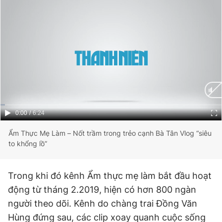
Current
0:00
/
Duration
6:24
Time
Ẩm Thực Mẹ Làm – Nốt trầm trong trẻo cạnh Bà Tân Vlog “siêu
to khổng lồ”
Trong khi đó kênh Ẩm thực mẹ làm bắt đầu hoạt
động từ tháng 2.2019, hiện có hơn 800 ngàn
người theo dõi. Kênh do chàng trai Đồng Văn
Hùng đứng sau, các clip xoay quanh cuộc sống