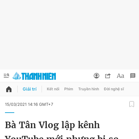
Giải trí
Kết nối
Phim
Truyền hình
Đời nghệ sĩ
QUẢNG CÁO
ĐẶT BÁO
15/03/2021 14:16 GMT+7
Thông tin tài khoản
Bà Tân Vlog lập kênh
Đổi mật khẩu
Chuyên mục
Tin đã lưu