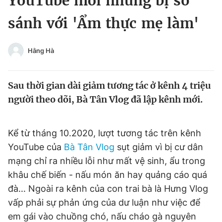
YouTube mới nhưng bị so
Chuyên mục khác
sánh với 'Ẩm thực mẹ làm'
Tin đã xem
Chào ngày mới
Tin 24h
Đăng xuất
Hằng Hà
Tin thị trường
Tin 360
Sau thời gian dài giảm tương tác ở kênh 4 triệu
Video
Magazine
người theo dõi, Bà Tân Vlog đã lập kênh mới.
Sản phẩm khác
Kể từ tháng 10.2020, lượt tương tác trên kênh
YouTube của
Bà Tân Vlog
sụt giảm vì bị cư dân
Tiện ích
Bạn cần biết
mạng chỉ ra nhiều lỗi như mất vệ sinh, ẩu trong
khâu chế biến - nấu món ăn hay quảng cáo quá
Thông tin tòa soạn
Liên hệ quảng cáo
đà... Ngoài ra kênh của con trai bà là Hưng Vlog
vấp phải sự phản ứng của dư luận như việc để
em gái vào chuồng chó, nấu cháo gà nguyên