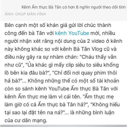
Kênh Ẩm thực Bà Tân có hơn 8 nghìn người theo dõi tính 
ẢNH: CHỤP MÀN HÌNH
Bên cạnh một số khán giả gửi lời chúc thành
công đến bà Tân với
kênh YouTube
mới, nhiều
người nhận xét rằng nội dung của 2 video ở kênh
này không khác so với kênh Bà Tân Vlog cũ và
điều này gây ra sự nhàm chán: "Cháu thấy vẫn
như cũ", "Ủa khác gì mấy clip siêu to siêu khổng
lồ bên kia đâu bà?", "Chỉ đổi nơi quay phim thôi
hả bà?"... Không những thế có một số tài khoản
còn so sánh kênh YouTube Ẩm thực Bà Tân với
kênh Ẩm thực mẹ làm vì cái tên. "Ẩm thực mẹ
làm giờ có cả Ẩm thực bà Tân hả?", "Không hiểu
tại sao lại đặt tên na ná?"... là những bình luận
của cư dân mạng.