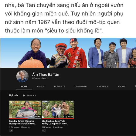
nhà, bà Tân chuyển sang nấu ăn ở ngoài vườn
Giấy phép xuất bản số 110/GP - BTTTT cấp ngày 24.3.2020
© 2003-2026 Bản quyền thuộc về Báo Thanh Niên. Cấm sao
với không gian miền quê. Tuy nhiên người phụ
chép dưới mọi hình thức nếu không có sự chấp thuận bằng văn
nữ sinh năm 1967 vẫn theo đuổi mô-típ quen
bản. Phát triển bởi ePi Technologies, JSC.
thuộc làm món "siêu to siêu khổng lồ".