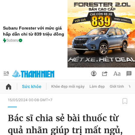
Subaru Forester với mức giá
hấp dẫn chỉ từ 839 triệu đồng
Subaru
Sức khỏe
Khỏe đẹp mỗi ngày
Làm đẹp
Giới tính
Y t
QUẢNG CÁO
ĐẶT BÁO
15/05/2024 00:08 GMT+7
Thông tin tài khoản
Bác sĩ chia sẻ bài thuốc từ
Đổi mật khẩu
Chuyên mục
quả nhãn giúp trị mất ngủ,
Tin đã lưu