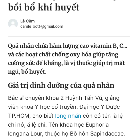
bồi bổ khí huyết
Chuyên mục khác
Tin đã xem
Chào ngày mới
Tin 24h
Lê Cầm
camle.bctt@gmail.com
Đăng xuất
Tin thị trường
Tin 360
Quả nhãn chứa hàm lượng cao vitamin B, C...
và các hoạt chất chống oxy hóa giúp tăng
Video
Magazine
cường sức đề kháng, là vị thuốc giúp trị mất
ngủ, bổ huyết.
Sản phẩm khác
Giá trị dinh dưỡng của quả nhãn
Tiện ích
Bạn cần biết
Bác sĩ chuyên khoa 2 Huỳnh Tấn Vũ, giảng
viên khoa Y học cổ truyền, Đại học Y Dược
Thông tin tòa soạn
Liên hệ quảng cáo
TP.HCM, cho biết
long nhãn
còn có tên là lệ
chi nô, á lệ chi. Tên khoa học Euphoria
longana Lour, thuộc họ Bồ hòn Sapindaceae.