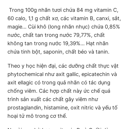
Trong 100g nhãn tươi chứa 84 mg vitamin C,
60 calo, 1,1 g chất xơ, các vitamin B, canxi, sắt,
Đọc Thanh Niên trên điện thoại
magie... Cùi khô (long nhãn nhục) chứa 0,85%
nước, chất tan trong nước 79,77%, chất
không tan trong nước 19,39%... Hạt nhãn
chứa tinh bột, saponin, chất béo và tanin.
Theo dõi báo trên
Theo y học hiện đại, các dưỡng chất thực vật
Hotline
Liên hệ quảng cáo
phytochemical như axit gallic, epicatechin và
0906 645 777
0908 780 404
axit ellagic có trong quả nhãn có tác dụng
chống viêm. Các hợp chất này ức chế quá
Đặt báo
Quảng cáo
RSS
Tòa soạn
Chính sách bảo
trình sản xuất các chất gây viêm như
Tổng biên tập: Nguyễn Ngọc Toàn
prostaglandin, histamine, oxit nitric và yếu tố
Phó tổng biên tập thường trực: Hải Thành
Phó tổng biên tập: Lâm Hiếu Dũng
hoại tử mô trong cơ thể.
Phó tổng biên tập: Trần Việt Hưng
Tổng thư ký tòa soạn: Đức Trung