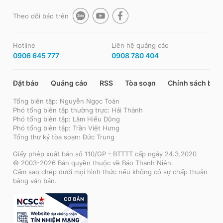
Theo dõi báo trên
Hotline
Liên hệ quảng cáo
0906 645 777
0908 780 404
Đặt báo
Quảng cáo
RSS
Tòa soạn
Chính sách bảo
Tổng biên tập: Nguyễn Ngọc Toàn
Phó tổng biên tập thường trực: Hải Thành
Phó tổng biên tập: Lâm Hiếu Dũng
Phó tổng biên tập: Trần Việt Hưng
Tổng thư ký tòa soạn: Đức Trung
Giấy phép xuất bản số 110/GP - BTTTT cấp ngày 24.3.2020
© 2003-2026 Bản quyền thuộc về Báo Thanh Niên.
Cấm sao chép dưới mọi hình thức nếu không có sự chấp thuận
bằng văn bản.