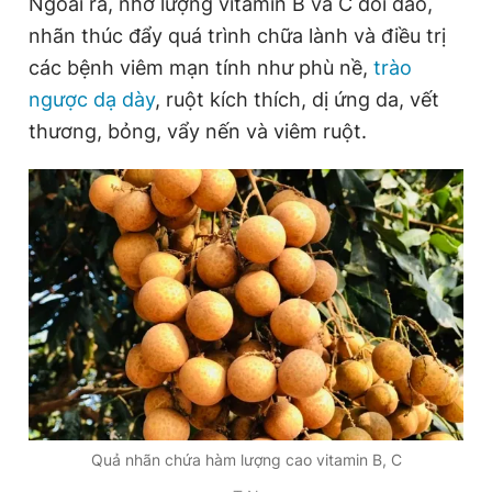
Ngoài ra, nhờ lượng vitamin B và C dồi dào,
Giấy phép xuất bản số 110/GP - BTTTT cấp ngày 24.3.2020
nhãn thúc đẩy quá trình chữa lành và điều trị
© 2003-2026 Bản quyền thuộc về Báo Thanh Niên. Cấm sao
chép dưới mọi hình thức nếu không có sự chấp thuận bằng văn
các bệnh viêm mạn tính như phù nề,
trào
bản. Phát triển bởi ePi Technologies, JSC.
ngược dạ dày
, ruột kích thích, dị ứng da, vết
thương, bỏng, vẩy nến và viêm ruột.
Quả nhãn chứa hàm lượng cao vitamin B, C