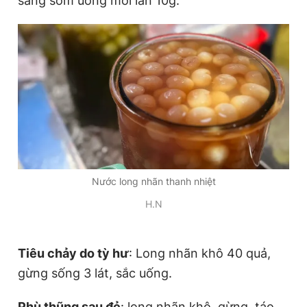
sáng sớm uống mỗi lần 10g.
Nước long nhãn thanh nhiệt
H.N
Tiêu chảy do tỳ hư
: Long nhãn khô 40 quả,
gừng sống 3 lát, sắc uống.
Phù thũng sau đẻ
: long nhãn khô, gừng, táo