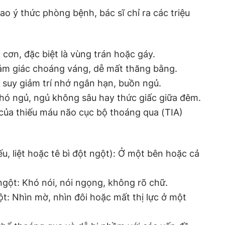
o ý thức phòng bệnh, bác sĩ chỉ ra các triệu
cơn, đặc biệt là vùng trán hoặc gáy.
ảm giác choáng váng, dễ mất thăng bằng.
 suy giảm trí nhớ ngắn hạn, buồn ngủ.
khó ngủ, ngủ không sâu hay thức giấc giữa đêm.
của thiếu máu não cục bộ thoáng qua (TIA)
u, liệt hoặc tê bì đột ngột): Ở một bên hoặc cả
ngột: Khó nói, nói ngọng, không rõ chữ.
gột: Nhìn mờ, nhìn đôi hoặc mất thị lực ở một