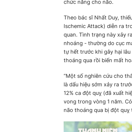
chức năng cho não.
Theo bác sĩ Nhất Duy, thiế
Ischemic Attack) diễn ra tr
quan. Tình trạng này xảy 
nhoáng - thường do cục m
tự hết trước khi gây hại lâu
thoáng qua rồi biến mất ho
“Một số nghiên cứu cho th
là dấu hiệu sớm xảy ra trư
12% ca đột quỵ (đã xuất hi
vong trong vòng 1 năm. C
não thoáng qua bị đột quỵ 