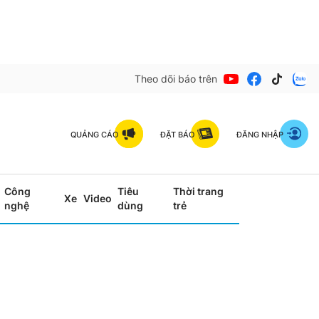
Theo dõi báo trên
QUẢNG CÁO
ĐẶT BÁO
ĐĂNG NHẬP
Công
Tiêu
Thời trang
Xe
Video
nghệ
dùng
trẻ