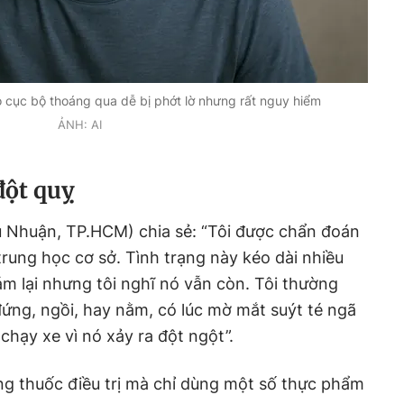
 cục bộ thoáng qua dễ bị phớt lờ nhưng rất nguy hiểm
ẢNH: AI
đột quỵ
ú Nhuận, TP.HCM) chia sẻ: “Tôi được chẩn đoán
rung học cơ sở. Tình trạng này kéo dài nhiều
khám lại nhưng tôi nghĩ nó vẫn còn. Tôi thường
đứng, ngồi, hay nằm, có lúc mờ mắt suýt té ngã
chạy xe vì nó xảy ra đột ngột”.
ng thuốc điều trị mà chỉ dùng một số thực phẩm