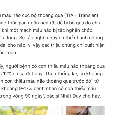
u máu não cục bộ thoáng qua (TIA - Transient
ong thời gian ngắn nên rất dễ bị bỏ qua do chủ
ra khi một mạch máu não bị tắc nghẽn chớp
áu đông. Sự tắc nghẽn này có thể nhanh chóng
 dài cho não, vì vậy các triệu chứng chỉ xuất hiện
àn toàn.
ấy, người bệnh có cơn thiếu máu não thoáng qua
ớc 12% số ca đột quỵ. Theo thống kê, có khoảng
ện cơn thiếu máu não thoáng qua trước đó) tử
ó khoảng 9-17% bệnh nhân có cơn thiếu máu
trong vòng 90 ngày”, bác sĩ Nhất Duy cho hay.