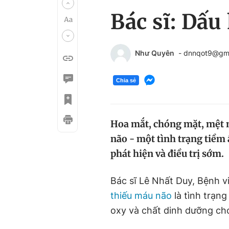
Bác sĩ: Dấu
Như Quyên
- dnnqot9@gm
Chia sẻ
Hoa mắt, chóng mặt, mệt m
não - một tình trạng tiềm
phát hiện và điều trị sớm.
Bác sĩ Lê Nhất Duy, Bệnh v
thiếu máu não
là tình trạn
oxy và chất dinh dưỡng ch