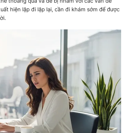
thể thoáng qua và dễ bị nhầm với các vấn đề
ất hiện lặp đi lặp lại, cần đi khám sớm để được
ời.