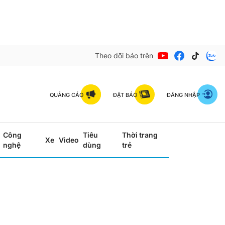
Theo dõi báo trên
QUẢNG CÁO
ĐẶT BÁO
ĐĂNG NHẬP
Công
Tiêu
Thời trang
Xe
Video
nghệ
dùng
trẻ