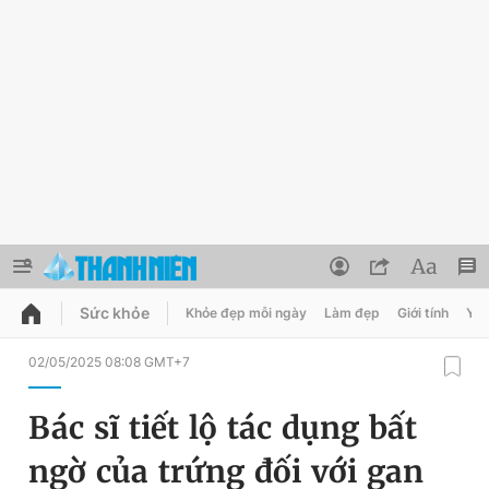
Sức khỏe
Khỏe đẹp mỗi ngày
Làm đẹp
Giới tính
Y t
QUẢNG CÁO
ĐẶT BÁO
02/05/2025 08:08 GMT+7
Thông tin tài khoản
Bác sĩ tiết lộ tác dụng bất
Đổi mật khẩu
Chuyên mục
ngờ của trứng đối với gan
Tin đã lưu