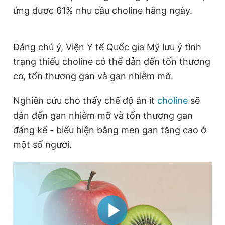
ứng được 61% nhu cầu choline hằng ngày.
Giấy phép xuất bản số 110/GP - BTTTT cấp ngày 24.3.2020
© 2003-2026 Bản quyền thuộc về Báo Thanh Niên. Cấm sao
chép dưới mọi hình thức nếu không có sự chấp thuận bằng văn
bản. Phát triển bởi ePi Technologies, JSC.
Đáng chú ý, Viện Y tế Quốc gia Mỹ lưu ý tình
trạng thiếu choline có thể dẫn đến tổn thương
cơ, tổn thương gan và gan nhiễm mỡ.
Nghiên cứu cho thấy chế độ ăn ít
choline
sẽ
dẫn đến gan nhiễm mỡ và tổn thương gan
đáng kể - biểu hiện bằng men gan tăng cao ở
một số người.