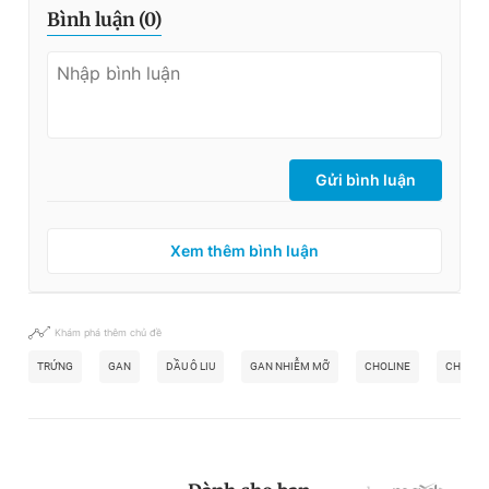
Bình luận (
0
)
Gửi bình luận
Xem thêm bình luận
Khám phá thêm chủ đề
TRỨNG
GAN
DẦU Ô LIU
GAN NHIỄM MỠ
CHOLINE
CHẤT B