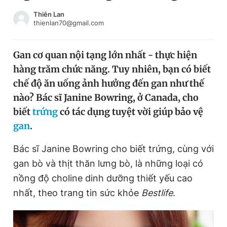
Chuyên mục khác
Thiên Lan
Tin đã xem
thienlan70@gmail.com
Chào ngày mới
Tin 24h
Đăng xuất
Gan cơ quan nội tạng lớn nhất - thực hiện
Tin thị trường
Tin 360
hàng trăm chức năng. Tuy nhiên, bạn có biết
chế độ ăn uống ảnh hưởng đến gan như thế
Video
Magazine
nào? Bác sĩ Janine Bowring, ở Canada, cho
biết
trứng
có tác dụng tuyệt vời giúp bảo vệ
gan
.
Sản phẩm khác
Bác sĩ Janine Bowring cho biết trứng, cùng với
Tiện ích
Bạn cần biết
gan bò và thịt thăn lưng bò, là những loại có
nồng độ choline dinh dưỡng thiết yếu cao
Thông tin tòa soạn
Liên hệ quảng cáo
nhất, theo trang tin sức khỏe
Bestlife
.