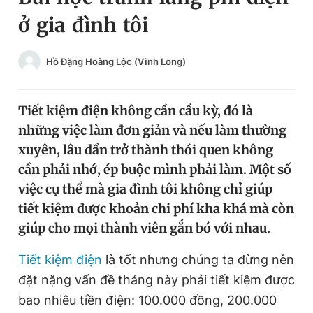
ở gia đình tôi
Chuyên mục khác
Tin đã xem
Chào ngày mới
Tin 24h
Hồ Đặng Hoàng Lộc (Vĩnh Long)
Đăng xuất
Tin thị trường
Tin 360
Tiết kiệm điện không cần cầu kỳ, đó là
những việc làm đơn giản và nếu làm thường
Video
Magazine
xuyên, lâu dần trở thành thói quen không
cần phải nhớ, ép buộc mình phải làm. Một số
Sản phẩm khác
việc cụ thể mà gia đình tôi không chỉ giúp
tiết kiệm được khoản chi phí kha khá mà còn
Tiện ích
Bạn cần biết
giúp cho mọi thành viên gắn bó với nhau.
Thông tin tòa soạn
Liên hệ quảng cáo
Tiết kiệm điện
là tốt nhưng chúng ta đừng nên
đặt nặng vấn đề tháng này phải tiết kiệm được
bao nhiêu tiền điện: 100.000 đồng, 200.000