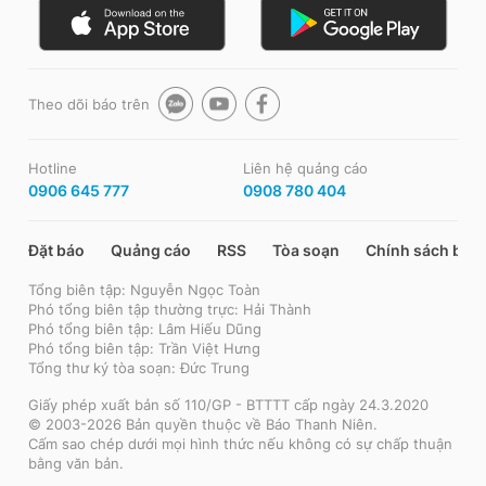
Theo dõi báo trên
Hotline
Liên hệ quảng cáo
0906 645 777
0908 780 404
Đặt báo
Quảng cáo
RSS
Tòa soạn
Chính sách bảo
Tổng biên tập: Nguyễn Ngọc Toàn
Phó tổng biên tập thường trực: Hải Thành
Phó tổng biên tập: Lâm Hiếu Dũng
Phó tổng biên tập: Trần Việt Hưng
Tổng thư ký tòa soạn: Đức Trung
Giấy phép xuất bản số 110/GP - BTTTT cấp ngày 24.3.2020
© 2003-2026 Bản quyền thuộc về Báo Thanh Niên.
Cấm sao chép dưới mọi hình thức nếu không có sự chấp thuận
bằng văn bản.