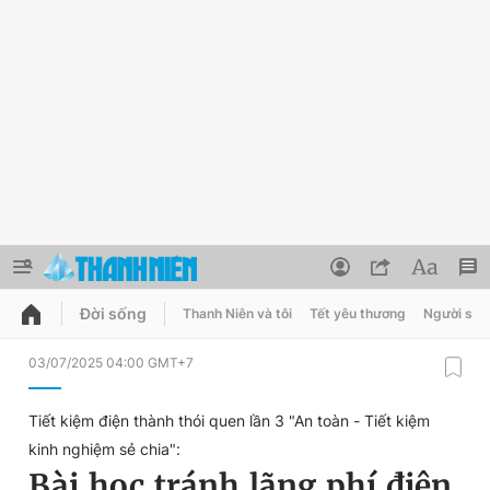
Đời sống
Thanh Niên và tôi
Tết yêu thương
Người sốn
QUẢNG CÁO
ĐẶT BÁO
03/07/2025 04:00 GMT+7
Thông tin tài khoản
Tiết kiệm điện thành thói quen lần 3 "An toàn - Tiết kiệm
Đổi mật khẩu
kinh nghiệm sẻ chia":
Chuyên mục
Bài học tránh lãng phí điện
Tin đã lưu