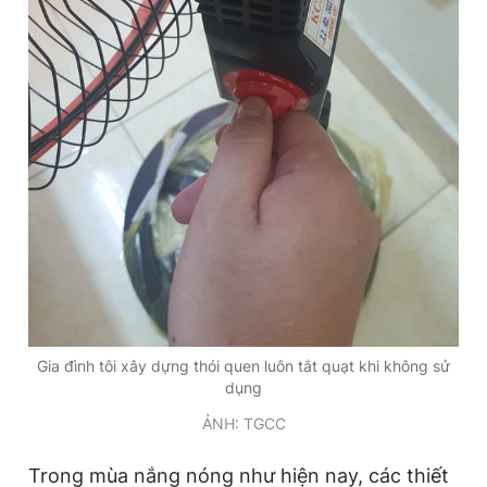
Giấy phép xuất bản số 110/GP - BTTTT cấp ngày 24.3.2020
© 2003-2026 Bản quyền thuộc về Báo Thanh Niên. Cấm sao
chép dưới mọi hình thức nếu không có sự chấp thuận bằng văn
bản. Phát triển bởi ePi Technologies, JSC.
Gia đình tôi xây dựng thói quen luôn tắt quạt khi không sử
dụng
ẢNH: TGCC
Trong mùa nắng nóng như hiện nay, các thiết