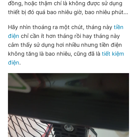
đồng, hoặc thậm chí là không được sử dụng
thiết bị đó quá bao nhiêu giờ, bao nhiêu phút...
Đọc Thanh Niên trên điện thoại
Hãy nhìn thoáng ra một chút, tháng này
tiền
điện
chỉ cần ít hơn tháng rồi hay tháng này
cảm thấy sử dụng hơi nhiều nhưng tiền điện
không tăng là bao nhiêu, cũng đã là
tiết kiệm
Theo dõi báo trên
điện
.
Hotline
Liên hệ quảng cáo
0906 645 777
0908 780 404
Đặt báo
Quảng cáo
RSS
Tòa soạn
Chính sách bảo
Tổng biên tập: Nguyễn Ngọc Toàn
Phó tổng biên tập thường trực: Hải Thành
Phó tổng biên tập: Lâm Hiếu Dũng
Phó tổng biên tập: Trần Việt Hưng
Tổng thư ký tòa soạn: Đức Trung