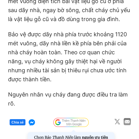
mét vuông diện tích bãi vật liệu gỗ cũ ở phía
T
n
sau dãy nhà, ngay bờ sông, chất cháy chủ yếu
i
là vật liệu gỗ cũ và đồ dùng trong gia đình.
m
Bảo vệ được dãy nhà phía trước khoảng 1120
e
mét vuông, dãy nhà liền kề phía bên phải của
nhà cháy hoàn toàn. Theo cơ quan chức
năng, vụ cháy không gây thiệt hại về người
nhưng nhiều tài sản bị thiêu rụi chưa ước tính
được thành tiền.
Nguyên nhân vụ cháy đang được điều tra làm
rõ.
Chia sẻ
Chọn Báo
Thanh Niên
làm
nguồn ưu tiên