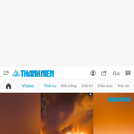
Video
Thời sự
Đời sống
Giải trí
Giáo dục
Sức khỏe
QUẢNG CÁO
ĐẶT BÁO
Thông tin tài khoản
Đổi mật khẩu
Chuyên mục
Tin đã lưu