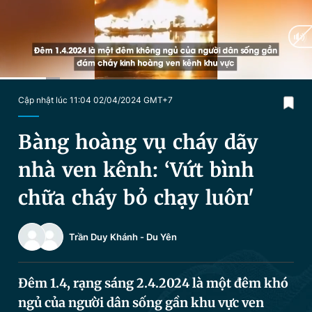
Chuyên mục khác
Tin đã xem
Chào ngày mới
Tin 24h
Đăng xuất
Tin thị trường
Tin 360
Current
0:22
/
Duration
2:26
Cập nhật lúc 11:04 02/04/2024 GMT+7
Time
Video
Magazine
Bàng hoàng vụ cháy dãy
nhà ven kênh: ‘Vứt bình
Sản phẩm khác
chữa cháy bỏ chạy luôn'
Tiện ích
Bạn cần biết
Trần Duy Khánh
-
Du Yên
Thông tin tòa soạn
Liên hệ quảng cáo
Đêm 1.4, rạng sáng 2.4.2024 là một đêm khó
ngủ của người dân sống gần khu vực ven