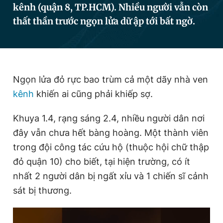
kênh (quận 8, TP.HCM). Nhiều người vẫn còn
thất thần trước ngọn lửa dữ ập tới bất ngờ.
Đọc Thanh Niên trên điện thoại
Ngọn lửa đỏ rực bao trùm cả một dãy nhà ven
kênh
khiến ai cũng phải khiếp sợ.
Theo dõi báo trên
Khuya 1.4, rạng sáng 2.4, nhiều người dân nơi
Hotline
Liên hệ quảng cáo
đây vẫn chưa hết bàng hoàng. Một thành viên
0906 645 777
0908 780 404
trong đội công tác cứu hộ (thuộc hội chữ thập
đỏ quận 10) cho biết, tại hiện trường, có ít
Đặt báo
Quảng cáo
RSS
Tòa soạn
Chính sách bảo
nhất 2 người dân bị ngất xỉu và 1 chiến sĩ cảnh
Tổng biên tập: Nguyễn Ngọc Toàn
Phó tổng biên tập thường trực: Hải Thành
sát bị thương.
Phó tổng biên tập: Lâm Hiếu Dũng
Phó tổng biên tập: Trần Việt Hưng
Tổng thư ký tòa soạn: Đức Trung