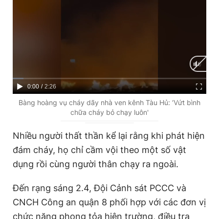
Giấy phép xuất bản số 110/GP - BTTTT cấp ngày 24.3.2020
© 2003-2026 Bản quyền thuộc về Báo Thanh Niên. Cấm sao
chép dưới mọi hình thức nếu không có sự chấp thuận bằng văn
bản. Phát triển bởi ePi Technologies, JSC.
C
0:00
/
D
2:26
u
u
Bàng hoàng vụ cháy dãy nhà ven kênh Tàu Hủ: ‘Vứt bình
chữa cháy bỏ chạy luôn'
r
r
r
a
Nhiều người thất thần kể lại rằng khi phát hiện
e
t
đám cháy, họ chỉ cầm vội theo một số vật
n
i
dụng rồi cùng người thân chạy ra ngoài.
t
o
Đến rạng sáng 2.4, Đội Cảnh sát PCCC và
T
n
CNCH Công an quận 8 phối hợp với các đơn vị
i
chức năng phong tỏa hiện trường, điều tra
m