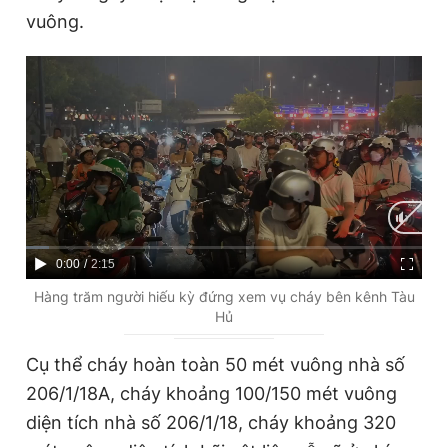
vuông.
C
0:00
/
D
2:15
u
u
Hàng trăm người hiếu kỳ đứng xem vụ cháy bên kênh Tàu
Hủ
r
r
r
a
Cụ thể cháy hoàn toàn 50 mét vuông nhà số
e
t
206/1/18A, cháy khoảng 100/150 mét vuông
n
i
diện tích nhà số 206/1/18, cháy khoảng 320
t
o