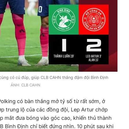
i) cùng có cú đúp, giúp CLB CAHN thắng đậm đội Bình Định
ẢNH: CLB CAHN
lking có bàn thắng mở tỷ số từ rất sớm, ở
ợp trung lộ của các đồng đội, Lep Artur chớp
ẹp mắt đưa bóng vào góc cao, khiến thủ thành
 Bình Định chỉ biết đứng nhìn. 10 phút sau khi