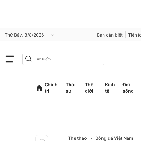
Thứ Bảy, 8/8/2026
Bạn cần biết
Tiện í
Chính
Thời
Thế
Kinh
Đời
trị
sự
giới
tế
sống
Thể thao
Bóng đá Việt Nam