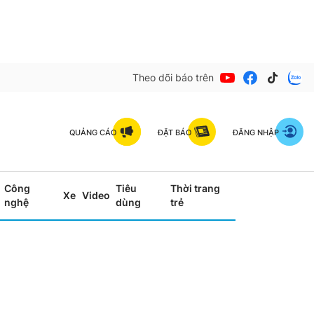
Theo dõi báo trên
QUẢNG CÁO
ĐẶT BÁO
ĐĂNG NHẬP
Công
Tiêu
Thời trang
Xe
Video
nghệ
dùng
trẻ