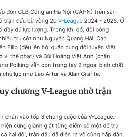
ếp đón CLB Công an Hà Nội (CAHN) trên sân
ổ trận đấu bù vòng 20
V-League
2024 - 2025. Ở
ó đầy đủ lực lượng. Trong khi đó, đội bóng
nhiều trụ cột như Nguyễn Quang Hải, Cao
 Filip (đều lên hội quân cùng đội tuyển Việt
ò vì thẻ phạt) và Bùi Hoàng Việt Anh (chấn
no Polking vẫn còn trong tay 2 ngoại binh chất
 chủ lực như Leo Artur và Alan Grafite.
uy chương V-League nhờ trận
n chân vào tốp 3 chung cuộc của V-League.
h hiện cũng giành giật từng điểm số một để trụ
cả hai đội, trận đấu đã diễn ra vô cùng hấp dẫn.