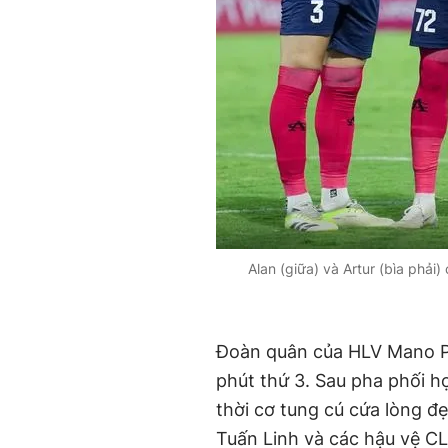
Alan (giữa) và Artur (bìa phả
Đoàn quân của HLV Mano Po
phút thứ 3. Sau pha phối h
thời cơ tung cú cứa lòng đ
Tuấn Linh và các hậu vệ CLB