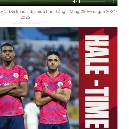
AHN: Đội khách 'dội mưa bàn thắng' | Vòng 25 V-League 2024-
2025