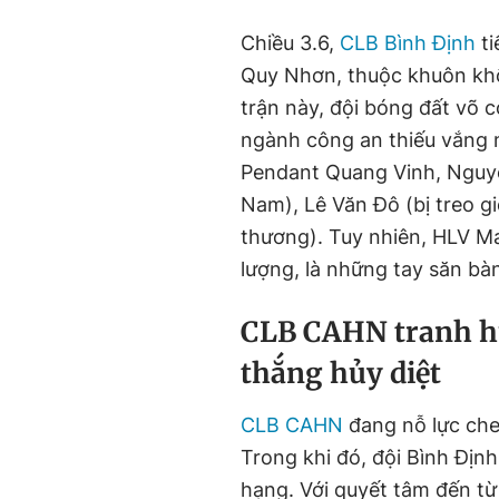
Chiều 3.6,
CLB Bình Định
ti
Quy Nhơn, thuộc khuôn kh
trận này, đội bóng đất võ c
ngành công an thiếu vắng 
Pendant Quang Vinh, Nguyễn
Nam), Lê Văn Đô (bị treo gi
thương). Tuy nhiên, HLV Ma
lượng, là những tay săn bàn
CLB CAHN tranh h
thắng hủy diệt
CLB CAHN
đang nỗ lực che
Trong khi đó, đội Bình Địn
hạng. Với quyết tâm đến từ 