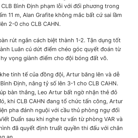
 CLB Bình Định phạm lỗi với đối phương trong
ấm 11 m, Alan Grafite không mắc bất cứ sai lầm
t lên 2-0 cho CLB CAHN.
bàn rút ngắn cách biệt thành 1-2. Tận dụng tốt
hành Luân cú dứt điểm chéo góc quyết đoán từ
 hy vọng giành điểm cho đội bóng đất võ.
he tinh tế của đồng đội, Artur băng lên và dễ
 Bình Định, nâng tỷ số lên 3-1 cho CLB CAHN.
úp bàn thắng, Leo Artur bất ngờ nhận thẻ đỏ
 đó, khi CLB CAHN đang tổ chức tấn công, Artur
 hiện pha đánh nguội với cầu thủ phòng ngự đối
Viết Duẩn sau khi nghe tư vấn từ phòng VAR và
hình đã quyết định truất quyền thi đấu với chân
ng an.