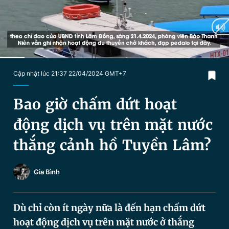
Chuyên mục khác
Tin đã xem
Chào ngày mới
Tin 24h
Đăng xuất
Tin thị trường
Tin 360
Current
0:17
/
Duration
2:38
Cập nhật lúc 21:37 22/04/2024 GMT+7
Time
Video
Magazine
Bao giờ chấm dứt hoạt
động dịch vụ trên mặt nước
Sản phẩm khác
thắng cảnh hồ Tuyền Lâm?
Tiện ích
Bạn cần biết
Gia Bình
Thông tin tòa soạn
Liên hệ quảng cáo
Dù chỉ còn ít ngày nữa là đến hạn chấm dứt
hoạt động dịch vụ trên mặt nước ở thắng