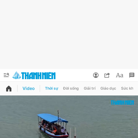
Video
Thời sự
Đời sống
Giải trí
Giáo dục
Sức khỏe
QUẢNG CÁO
ĐẶT BÁO
Thông tin tài khoản
Đổi mật khẩu
Chuyên mục
Tin đã lưu