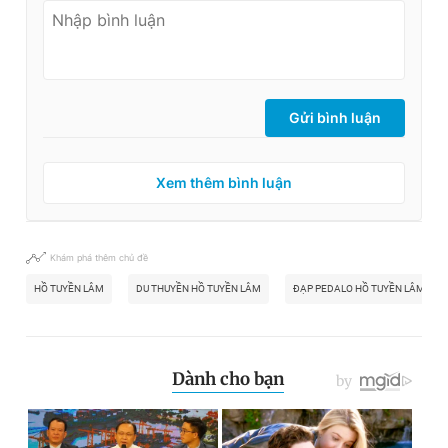
Giấy phép xuất bản số 110/GP - BTTTT cấp ngày 24.3.2020
© 2003-2026 Bản quyền thuộc về Báo Thanh Niên. Cấm sao
chép dưới mọi hình thức nếu không có sự chấp thuận bằng văn
bản. Phát triển bởi ePi Technologies, JSC.
Gửi bình luận
Xem thêm bình luận
Khám phá thêm chủ đề
HỒ TUYỀN LÂM
DU THUYỀN HỒ TUYỀN LÂM
ĐẠP PEDALO HỒ TUYỀN LÂM