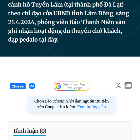
cảnh hồ Tuyền Lâm (tại thành phố Đà Lạt)
theo chỉ đạo của UBND tỉnh Lâm Đồng, sáng
21.4.2024, phóng viên Báo Thanh Niên vẫn
Đọc Thanh Niên trên điện thoại
ghi nhận hoạt động du thuyền chở khách,
đạp pedalo tại đây.
Theo dõi báo trên
Hotline
Liên hệ quảng cáo
0906 645 777
0908 780 404
Chia sẻ
Chọn Báo
Thanh Niên
làm
nguồn ưu tiên
Đặt báo
Quảng cáo
RSS
Tòa soạn
Chính sách bảo
trên Google tìm kiếm.
Xem hướng dẫn.
Tổng biên tập: Nguyễn Ngọc Toàn
Phó tổng biên tập thường trực: Hải Thành
Phó tổng biên tập: Lâm Hiếu Dũng
Phó tổng biên tập: Trần Việt Hưng
Bình luận (
0
)
Tổng thư ký tòa soạn: Đức Trung