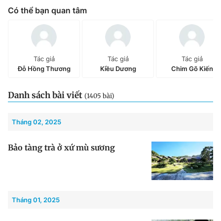
Có thể bạn quan tâm
Chuyên mục khác
Tin đã xem
Chào ngày mới
Tin 24h
Đăng xuất
Tác giả
Tác giả
Tác giả
Tin thị trường
Tin 360
Đỗ Hồng Thương
Kiều Dương
Chim Gõ Kiến
Video
Magazine
Danh sách bài viết
(1405 bài)
Tháng 02, 2025
Sản phẩm khác
Bảo tàng trà ở xứ mù sương
Tiện ích
Bạn cần biết
Thông tin tòa soạn
Liên hệ quảng cáo
Tháng 01, 2025