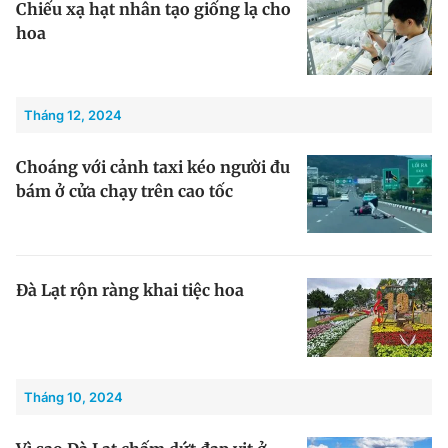
Chiếu xạ hạt nhân tạo giống lạ cho
hoa
Đọc Thanh Niên trên điện thoại
Tháng 12, 2024
Choáng với cảnh taxi kéo người đu
bám ở cửa chạy trên cao tốc
Theo dõi báo trên
Hotline
Liên hệ quảng cáo
0906 645 777
0908 780 404
Đà Lạt rộn ràng khai tiệc hoa
Đặt báo
Quảng cáo
RSS
Tòa soạn
Chính sách bảo m
Tổng biên tập: Nguyễn Ngọc Toàn
Phó tổng biên tập thường trực: Hải Thành
Tháng 10, 2024
Phó tổng biên tập: Lâm Hiếu Dũng
Phó tổng biên tập: Trần Việt Hưng
Tổng thư ký tòa soạn: Đức Trung