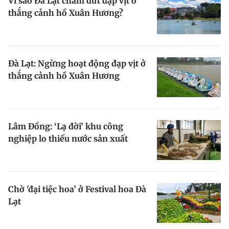
Vì sao Đà Lạt chấm dứt đạp vịt ở
Giấy phép xuất bản số 110/GP - BTTTT cấp ngày 24.3.2020
thắng cảnh hồ Xuân Hương?
© 2003-2026 Bản quyền thuộc về Báo Thanh Niên. Cấm sao chép
dưới mọi hình thức nếu không có sự chấp thuận bằng văn bản.
Phát triển bởi ePi Technologies, JSC.
Đà Lạt: Ngừng hoạt động đạp vịt ở
thắng cảnh hồ Xuân Hương
Lâm Đồng: ‘Lạ đời’ khu công
nghiệp lo thiếu nước sản xuất
Chờ 'đại tiệc hoa’ ở Festival hoa Đà
Lạt