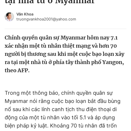
tại nhà tù ở Myanmar
Chuyên mục khác
Tin đã xem
Văn Khoa
truongvankhoa2001@yahoo.com
Chào ngày mới
Tin 24h
Đăng xuất
Chính quyền quân sự Myanmar hôm nay 7.1
Tin thị trường
Tin 360
xác nhận một tù nhân thiệt mạng và hơn 70
người bị thương sau khi một cuộc bạo loạn xảy
Video
Magazine
ra tại một nhà tù ở phía tây thành phố Yangon,
theo AFP.
Sản phẩm khác
Tiện ích
Bạn cần biết
Trong một thông báo, chính quyền quân sự
Myanmar nói rằng cuộc bạo loạn bắt đầu bùng
Thông tin tòa soạn
Liên hệ quảng cáo
nổ sau khi các lính canh tịch thu điện thoại di
động của một tù nhân vào tối 5.1 và áp dụng
biện pháp kỷ luật. Khoảng 70 tù nhân đã trốn