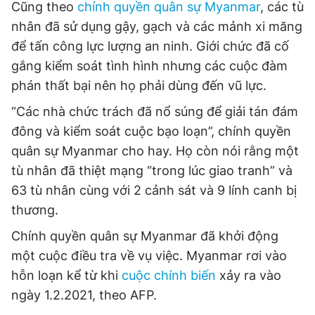
Cũng theo
chính quyền quân sự Myanmar
, các tù
Giấy phép xuất bản số 110/GP - BTTTT cấp ngày 24.3.2020
nhân đã sử dụng gậy, gạch và các mảnh xi măng
© 2003-2026 Bản quyền thuộc về Báo Thanh Niên. Cấm sao
chép dưới mọi hình thức nếu không có sự chấp thuận bằng văn
để tấn công lực lượng an ninh. Giới chức đã cố
bản. Phát triển bởi ePi Technologies, JSC.
gắng kiểm soát tình hình nhưng các cuộc đàm
phán thất bại nên họ phải dùng đến vũ lực.
“Các nhà chức trách đã nổ súng để giải tán đám
đông và kiểm soát cuộc bạo loạn”, chính quyền
quân sự Myanmar cho hay. Họ còn nói rằng một
tù nhân đã thiệt mạng “trong lúc giao tranh” và
63 tù nhân cùng với 2 cảnh sát và 9 lính canh bị
thương.
Chính quyền quân sự Myanmar đã khởi động
một cuộc điều tra về vụ việc. Myanmar rơi vào
hỗn loạn kể từ khi
cuộc chính biến
xảy ra vào
ngày 1.2.2021, theo AFP.