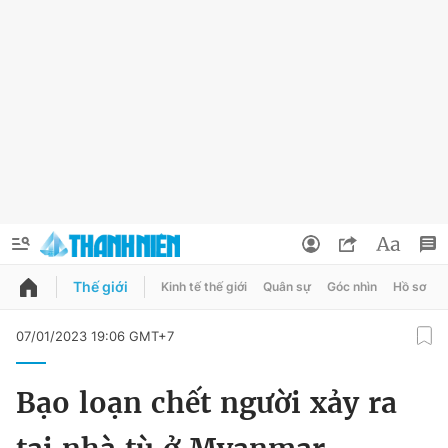
Thế giới
Kinh tế thế giới
Quân sự
Góc nhìn
Hồ sơ
QUẢNG CÁO
ĐẶT BÁO
07/01/2023 19:06 GMT+7
Thông tin tài khoản
Bạo loạn chết người xảy ra
Đổi mật khẩu
Chuyên mục
Tin đã lưu