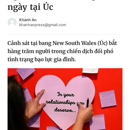
ngày tại Úc
Chuyên mục khác
Tin đã xem
Chào ngày mới
Tin 24h
Khánh An
khanhanpress@gmail.com
Đăng xuất
Tin thị trường
Tin 360
Cảnh sát tại bang New South Wales (Úc) bắt
hàng trăm người trong chiến dịch đối phó
Video
Magazine
tình trạng bạo lực gia đình.
Sản phẩm khác
Tiện ích
Bạn cần biết
Thông tin tòa soạn
Liên hệ quảng cáo