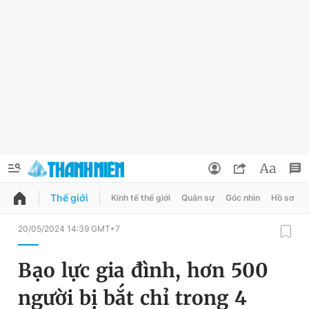
Thế giới
Kinh tế thế giới
Quân sự
Góc nhìn
Hồ sơ
QUẢNG CÁO
ĐẶT BÁO
20/05/2024 14:39 GMT+7
Thông tin tài khoản
Bạo lực gia đình, hơn 500
Đổi mật khẩu
Chuyên mục
người bị bắt chỉ trong 4
Tin đã lưu