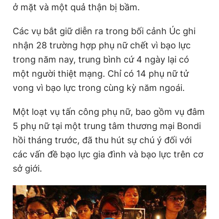
ở mặt và một quả thận bị bầm.
Giấy phép xuất bản số 110/GP - BTTTT cấp ngày 24.3.2020
© 2003-2026 Bản quyền thuộc về Báo Thanh Niên. Cấm sao
chép dưới mọi hình thức nếu không có sự chấp thuận bằng văn
Các vụ bắt giữ diễn ra trong bối cảnh Úc ghi
bản. Phát triển bởi ePi Technologies, JSC.
nhận 28 trường hợp phụ nữ chết vì bạo lực
trong năm nay, trung bình cứ 4 ngày lại có
một người thiệt mạng. Chỉ có 14 phụ nữ tử
vong vì bạo lực trong cùng kỳ năm ngoái.
Một loạt vụ tấn công phụ nữ, bao gồm vụ đâm
5 phụ nữ tại một trung tâm thương mại Bondi
hồi tháng trước, đã thu hút sự chú ý đối với
các vấn đề bạo lực gia đình và bạo lực trên cơ
sở giới.