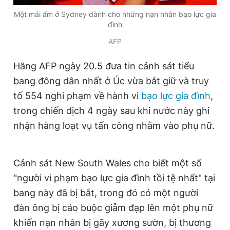
Một mái ấm ở Sydney dành cho những nạn nhân bạo lực gia
đình
Đọc Thanh Niên trên điện thoại
AFP
Hãng AFP ngày 20.5 đưa tin cảnh sát tiểu
bang đông dân nhất ở Úc vừa bắt giữ và truy
tố 554 nghi phạm về hành vi
bạo lực gia đình
,
Theo dõi báo trên
trong chiến dịch 4 ngày sau khi nước này ghi
nhận hàng loạt vụ tấn công nhằm vào phụ nữ.
Hotline
Liên hệ quảng cáo
0906 645 777
0908 780 404
Cảnh sát New South Wales cho biết một số
Đặt báo
Quảng cáo
RSS
Tòa soạn
Chính sách bảo
"người vi phạm bạo lực gia đình tồi tệ nhất" tại
Tổng biên tập: Nguyễn Ngọc Toàn
bang này đã bị bắt, trong đó có một người
Phó tổng biên tập thường trực: Hải Thành
Phó tổng biên tập: Lâm Hiếu Dũng
đàn ông bị cáo buộc giẫm đạp lên một phụ nữ
Phó tổng biên tập: Trần Việt Hưng
khiến nạn nhân bị gãy xương sườn, bị thương
Tổng thư ký tòa soạn: Đức Trung