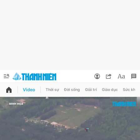
Video
Thời sự
Đời sống
Giải trí
Giáo dục
Sức khỏe
QUẢNG CÁO
ĐẶT BÁO
Thông tin tài khoản
Đổi mật khẩu
Chuyên mục
Tin đã lưu