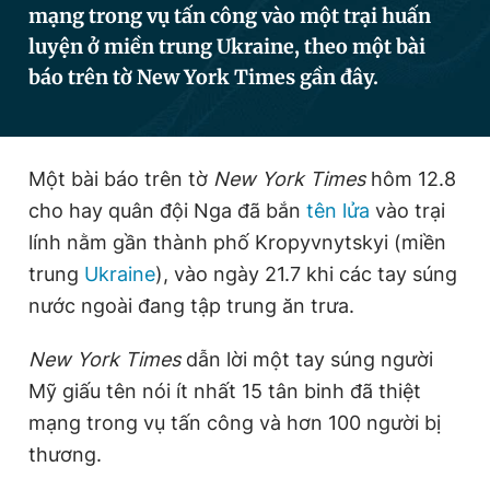
mạng trong vụ tấn công vào một trại huấn
luyện ở miền trung Ukraine, theo một bài
báo trên tờ New York Times gần đây.
Đọc Thanh Niên trên điện thoại
Một bài báo trên tờ
New York Times
hôm 12.8
cho hay quân đội Nga đã bắn
tên lửa
vào trại
Theo dõi báo trên
lính nằm gần thành phố Kropyvnytskyi (miền
trung
Ukraine
), vào ngày 21.7 khi các tay súng
Hotline
Liên hệ quảng cáo
0906 645 777
0908 780 404
nước ngoài đang tập trung ăn trưa.
Đặt báo
Quảng cáo
RSS
Tòa soạn
Chính sách bảo
New York Times
dẫn lời một tay súng người
Mỹ giấu tên nói ít nhất 15 tân binh đã thiệt
Tổng biên tập: Nguyễn Ngọc Toàn
Phó tổng biên tập thường trực: Hải Thành
mạng trong vụ tấn công và hơn 100 người bị
Phó tổng biên tập: Lâm Hiếu Dũng
thương.
Phó tổng biên tập: Trần Việt Hưng
Tổng thư ký tòa soạn: Đức Trung