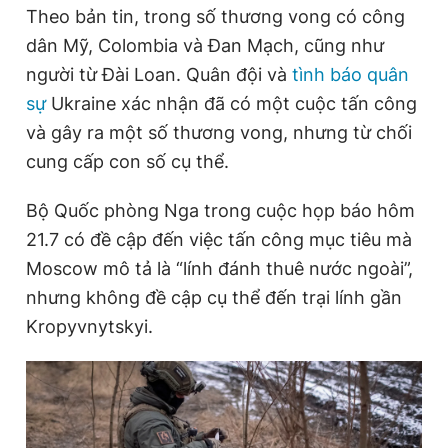
Theo bản tin, trong số thương vong có công
Giấy phép xuất bản số 110/GP - BTTTT cấp ngày 24.3.2020
© 2003-2026 Bản quyền thuộc về Báo Thanh Niên. Cấm sao
dân Mỹ, Colombia và Đan Mạch, cũng như
chép dưới mọi hình thức nếu không có sự chấp thuận bằng văn
người từ Đài Loan. Quân đội và
tình báo quân
bản. Phát triển bởi ePi Technologies, JSC.
sự
Ukraine xác nhận đã có một cuộc tấn công
và gây ra một số thương vong, nhưng từ chối
cung cấp con số cụ thể.
Bộ Quốc phòng Nga trong cuộc họp báo hôm
21.7 có đề cập đến việc tấn công mục tiêu mà
Moscow mô tả là “lính đánh thuê nước ngoài”,
nhưng không đề cập cụ thể đến trại lính gần
Kropyvnytskyi.