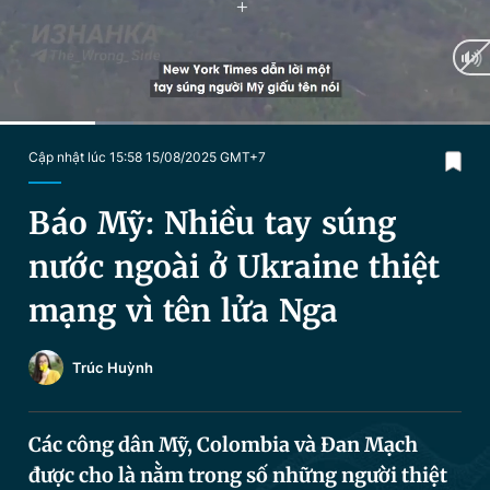
Chuyên mục khác
Tin đã xem
Chào ngày mới
Tin 24h
Đăng xuất
Tin thị trường
Tin 360
Current
0:28
/
Duration
2:22
Cập nhật lúc 15:58 15/08/2025 GMT+7
Time
Video
Magazine
Báo Mỹ: Nhiều tay súng
nước ngoài ở Ukraine thiệt
Sản phẩm khác
mạng vì tên lửa Nga
Tiện ích
Bạn cần biết
Trúc Huỳnh
Thông tin tòa soạn
Liên hệ quảng cáo
Các công dân Mỹ, Colombia và Đan Mạch
được cho là nằm trong số những người thiệt