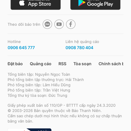
Theo dõi báo trên
Hotline
Liên hệ quảng cáo
0906 645 777
0908 780 404
Đặt báo
Quảng cáo
RSS
Tòa soạn
Chính sách bảo
Tổng biên tập: Nguyễn Ngọc Toàn
Phó tổng biên tập thường trực: Hải Thành
Phó tổng biên tập: Lâm Hiếu Dũng
Phó tổng biên tập: Trần Việt Hưng
Tổng thư ký tòa soạn: Đức Trung
Giấy phép xuất bản số 110/GP - BTTTT cấp ngày 24.3.2020
© 2003-2026 Bản quyền thuộc về Báo Thanh Niên.
Cấm sao chép dưới mọi hình thức nếu không có sự chấp thuận
bằng văn bản.