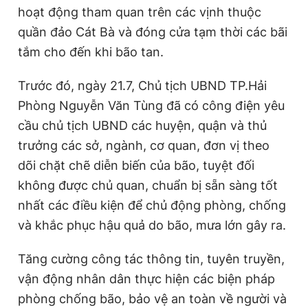
hoạt động tham quan trên các vịnh thuộc
n
i
quần đảo Cát Bà và đóng cửa tạm thời các bãi
t
o
tắm cho đến khi bão tan.
T
n
i
Trước đó, ngày 21.7, Chủ tịch UBND TP.Hải
m
Phòng Nguyễn Văn Tùng đã có công điện yêu
e
cầu chủ tịch UBND các huyện, quận và thủ
trưởng các sở, ngành, cơ quan, đơn vị theo
dõi chặt chẽ diễn biến của bão, tuyệt đối
không được chủ quan, chuẩn bị sẵn sàng tốt
nhất các điều kiện để chủ động phòng, chống
và khắc phục hậu quả do bão, mưa lớn gây ra.
Tăng cường công tác thông tin, tuyên truyền,
vận động nhân dân thực hiện các biện pháp
phòng chống bão, bảo vệ an toàn về người và