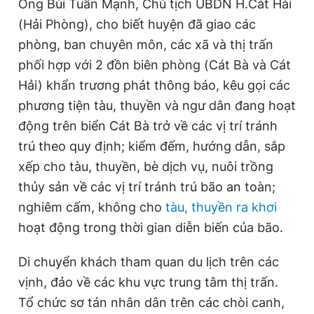
Ông Bùi Tuấn Mạnh, Chủ tịch UBDN H.Cát Hải
Giấy phép xuất bản số 110/GP - BTTTT cấp ngày 24.3.2020
(Hải Phòng), cho biết huyện đã giao các
© 2003-2026 Bản quyền thuộc về Báo Thanh Niên. Cấm sao
chép dưới mọi hình thức nếu không có sự chấp thuận bằng văn
phòng, ban chuyên môn, các xã và thị trấn
bản. Phát triển bởi ePi Technologies, JSC.
phối hợp với 2 đồn biên phòng (Cát Bà và Cát
Hải) khẩn trương phát thông báo, kêu gọi các
phương tiện tàu, thuyền và ngư dân đang hoạt
động trên biển Cát Bà trở về các vị trí tránh
trú theo quy định; kiểm đếm, hướng dẫn, sắp
xếp cho tàu, thuyền, bè dịch vụ, nuôi trồng
thủy sản về các vị trí tránh trú bão an toàn;
nghiêm cấm, không cho
tàu, thuyền ra khơi
hoạt động trong thời gian diễn biến của bão.
Di chuyển khách tham quan du lịch trên các
vịnh, đảo về các khu vực trung tâm thị trấn.
Tổ chức sơ tán nhân dân trên các chòi canh,