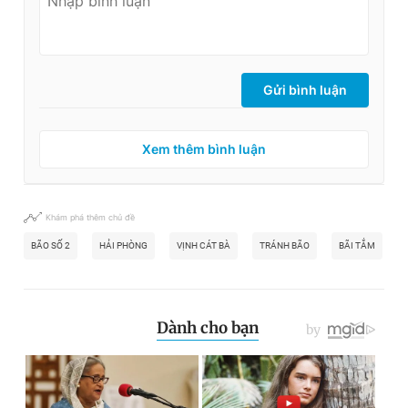
Gửi bình luận
Xem thêm bình luận
Khám phá thêm chủ đề
BÃO SỐ 2
HẢI PHÒNG
VỊNH CÁT BÀ
TRÁNH BÃO
BÃI TẮM