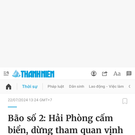
Thời sự
Pháp luật
Dân sinh
Lao động - Việc làm
Quy
QUẢNG CÁO
ĐẶT BÁO
22/07/2024 13:24 GMT+7
Thông tin tài khoản
Bão số 2: Hải Phòng cấm
Đổi mật khẩu
Chuyên mục
biển, dừng tham quan vịnh
Tin đã lưu