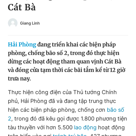
Cát Bà
Chuyên mục khác
Tin đã xem
Chào ngày mới
Tin 24h
Giang Linh
Đăng xuất
Tin thị trường
Tin 360
Hải Phòng
đang triển khai các biện pháp
phòng, chống bão số 2, trong đó thực hiện
Video
Magazine
dừng các hoạt động tham quan vịnh Cát Bà
và đóng cửa tạm thời các bãi tắm kể từ 12 giờ
trưa nay.
Sản phẩm khác
Thực hiện công điện của Thủ tướng Chính
Tiện ích
Bạn cần biết
phủ, Hải Phòng đã và đang tập trung thực
hiện các biện pháp phòng, chống cơn
bão số
Thông tin tòa soạn
Liên hệ quảng cáo
2
, trong đó đã kêu gọi được 1.800 phương tiện
tàu thuyền với hơn 5.500
lao động
hoạt động