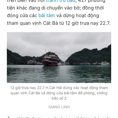
trên biển vào nơi
tránh trú bão
, 427 phương
tiện khác đang di chuyển vào bờ; đồng thời
đóng cửa các
bãi tắm
và dừng hoạt động
Đọc Thanh Niên trên điện thoại
tham quan vịnh Cát Bà từ 12 giờ trưa nay 22.7.
Theo dõi báo trên
Hotline
Liên hệ quảng cáo
0906 645 777
0908 780 404
Đặt báo
Quảng cáo
RSS
Tòa soạn
Chính sách bảo
12 giờ trưa nay 22.7 H.Cát Hải dừng các hoạt động tham
quan vịnh Cát Bà và đóng cửa bãi tắm để phòng, chống
Tổng biên tập: Nguyễn Ngọc Toàn
bão số 2
Phó tổng biên tập thường trực: Hải Thành
Phó tổng biên tập: Lâm Hiếu Dũng
GIANG LINH
Phó tổng biên tập: Trần Việt Hưng
Tổng thư ký tòa soạn: Đức Trung