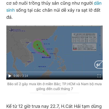
cơ sở nuôi trồng thủy sản cũng như người
dân
sinh
sống tại các chân núi dễ xảy ra sạt lở đất
đá.
C
0:00
/
D
3:14
u
u
Bão số 2 gây mưa lớn ở miền Bắc; TP.HCM và Nam bộ mưa
giông đến cuối tháng 7
r
r
r
a
e
t
Kể từ 12 giờ trưa nay 22.7, H.Cát Hải tạm dừng