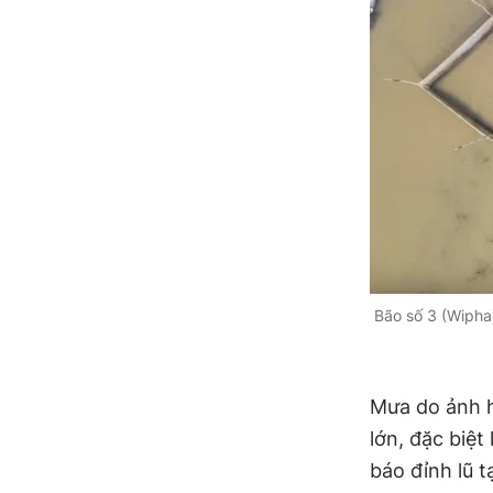
e
Bão số 3 (Wipha
Mưa do ảnh 
lớn, đặc biệt
báo đỉnh lũ 