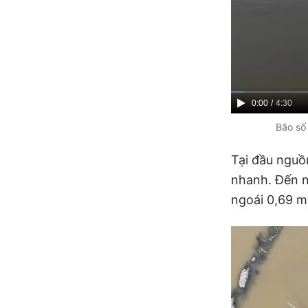
C
0:00
/
D
4:30
u
u
Bão số
r
r
Tại đầu nguồ
r
a
nhanh. Đến n
e
t
ngoái 0,69 m
n
i
t
o
T
n
i
m