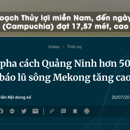
Video
Thời sự
ipha cách Quảng Ninh hơn 5
báo lũ sông Mekong tăng ca
riển Nội dung số
20/07/20