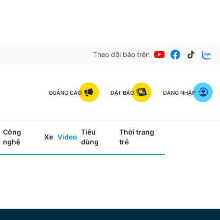
Theo dõi báo trên
QUẢNG CÁO
ĐẶT BÁO
ĐĂNG NHẬP
Công
Tiêu
Thời trang
Xe
Video
nghệ
dùng
trẻ