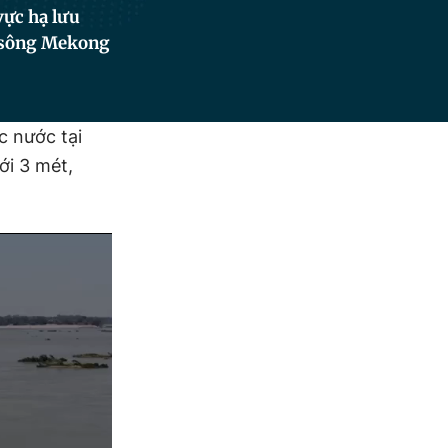
vực hạ lưu
h sông Mekong
c nước tại
ới 3 mét,