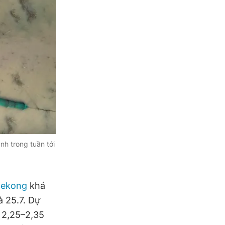
h trong tuần tới
Mekong
khá
à 25.7. Dự
c 2,25–2,35