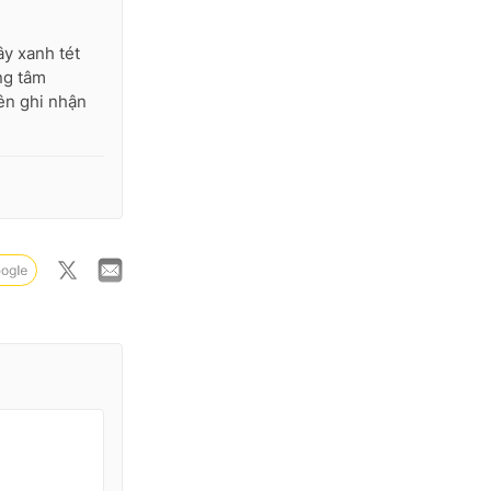
ây xanh tét
ng tâm
ên ghi nhận