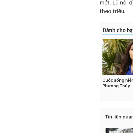
mét. Lũ nội 
theo triều.
Tin liên qua